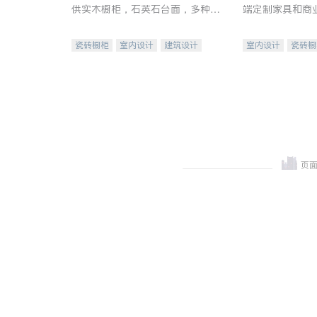
供实木橱柜，石英石台面，多种优
端定制家具和商
质不锈钢水槽、水龙头与抽油烟
机。品质厨房，家的选择。
瓷砖橱柜
室内设计
建筑设计
室内设计
瓷砖橱
卫浴洁具
室内装修
地板建材
售前软
室内装修