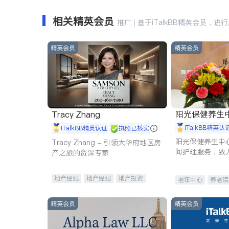
相关精英会员
推广 | 基于iTalkBB精英会员，进
精英会员
精英会员
阳光保健养生中心 
Tracy Zhang
iTalkBB精英认
iTalkBB精英认证
执照已核实
阳光保健养生中
Tracy Zhang - 引领大华府地区房
间护理服务，致
产之旅的资深专家
理创新来有效提
量。
地产经纪
地产经纪
地产投资
老年中心
养老院
商业地产
商铺租售
开发商建商
精英会员
精英会员