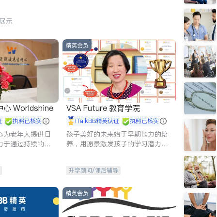
行展示
精英会员
Worldshine
VSA Future 教育学院
证
执照已核实
iTalkBB精英认证
执照已核实
心为老年人提供日
孩子美好的未来始于早期能力的培
力于通过持续的护
养，用愿景激发孩子的学习潜力和
升老年人的生活质
动力。理念：拥有成长型心态是成
功的基石。
升学顾问/课后辅导
精英会员