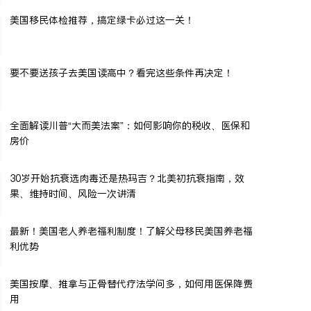
美国移民体检推荐，搞定绿卡必过这一关！
要不要送孩子去美国读高中？看完这些条件再决定！
全面解读川普“大而美法案”：如何影响你的税收、医保和
房价
30岁开始抗衰选肉毒还是热玛吉？北美初抗衰指南，效
果、维持时间、风险一次讲清
最新！美国老人养老福利制度！了解父母移民美国养老福
利优势
美国按摩、推拿与正骨替代疗法学问多，如何用医保降费
用