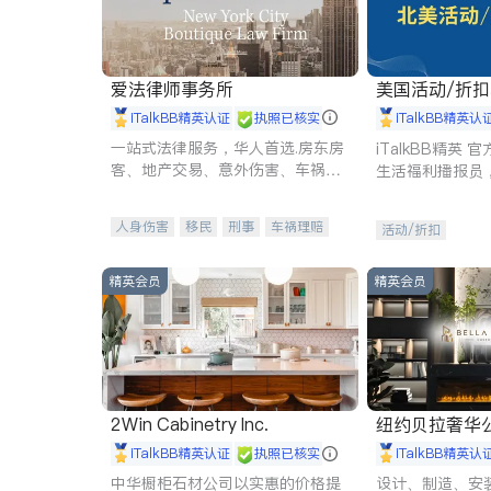
爱法律师事务所
美国活动/折
iTalkBB精英认证
执照已核实
iTalkBB精英认
一站式法律服务，华人首选.房东房
iTalkBB精英
客、地产交易、意外伤害、车祸重
生活福利播报员
伤、商业诉讼、商标注册、移民信
本地活动与专业
托、建筑合同、刑事案件全包办
受您的专属福利
人身伤害
移民
刑事
车祸理赔
活动/折扣
民事
房地产
信托/遗嘱
商业
商标注册
索赔
律师-其它
保释
精英会员
精英会员
2Win Cabinetry Inc.
纽约贝拉奢华公司 BELLA
E
iTalkBB精英认证
执照已核实
iTalkBB精英认
中华橱柜石材公司以实惠的价格提
设计、制造、安