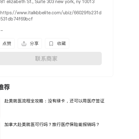
81 elizabeth St., Suite 303 new york, ny 10013
https://www.italkbbelite.com/ubiz/66029fb231d
531db74f69bcf
-
点赞
分享
收藏
联系商家
推荐
赴美就医流程全攻略：没有绿卡，还可以用医疗签证
加拿大赴美就医可行吗？旅行医疗保险能报销吗？