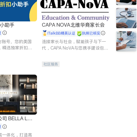
扣小助手
CAPA NOVA北维华裔家长会
证
iTalkBB精英认证
执照已核实
 官方账号。您的美国
连接家长与社会，赋能孩子与下一
，精选独家折扣、
代，CAPA NoVA与您携手建设包
讲座，第一时间享
容、公平、充满希望的社区。
。
社区服务
 LUX
证
装一体化，打造高