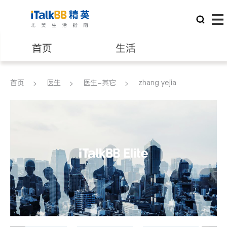
首页
生活
医生
律师
首页
医生
医生-其它
zhang yejia
保险理财
房地产租售
建筑装修
教育
养老
非盈利组织