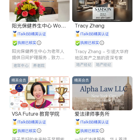
阳光保健养生中心 World
Tracy Zhang
shine
iTalkBB精英认证
iTalkBB精英认证
执照已核实
执照已核实
阳光保健养生中心为老年人
Tracy Zhang - 引领大华府
提供日间护理服务，致力于
地区房产之旅的资深专家
通过持续的护理创新来有效
地产经纪
地产经纪
老年中心
养老院
提升老年人的生活质量。
地产投资
商业地产
商铺租售
开发商建商
精英会员
精英会员
VSA Future 教育学院
爱法律师事务所
iTalkBB精英认证
iTalkBB精英认证
执照已核实
执照已核实
孩子美好的未来始于早期能
一站式法律服务，华人首选.