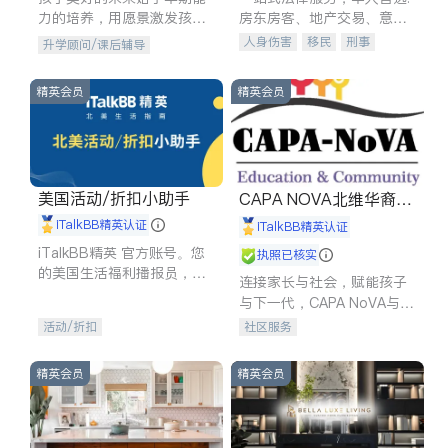
力的培养，用愿景激发孩子
房东房客、地产交易、意外
的学习潜力和动力。理念：
伤害、车祸重伤、商业诉
人身伤害
移民
刑事
升学顾问/课后辅导
拥有成长型心态是成功的基
讼、商标注册、移民信托、
车祸理赔
民事
房地产
石。
建筑合同、刑事案件全包办
信托/遗嘱
商业
商标注册
精英会员
精英会员
索赔
律师-其它
保释
美国活动/折扣小助手
CAPA NOVA北维华裔家
长会
iTalkBB精英认证
iTalkBB精英认证
iTalkBB精英 官方账号。您
执照已核实
的美国生活福利播报员，精
连接家长与社会，赋能孩子
选独家折扣、本地活动与专
与下一代，CAPA NoVA与您
业讲座，第一时间享受您的
携手建设包容、公平、充满
活动/折扣
社区服务
专属福利。
希望的社区。
精英会员
精英会员