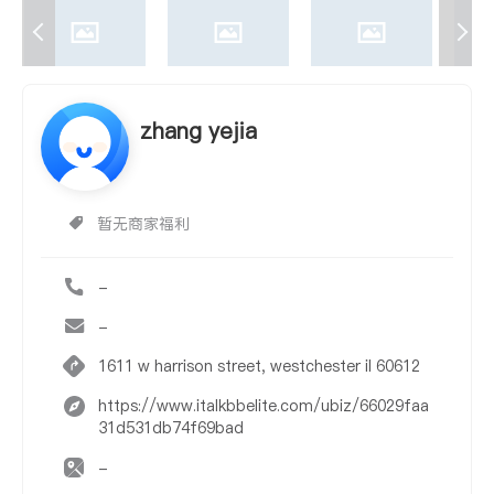
zhang yejia
暂无商家福利
-
-
1611 w harrison street, westchester il 60612
https://www.italkbbelite.com/ubiz/66029faa
31d531db74f69bad
-