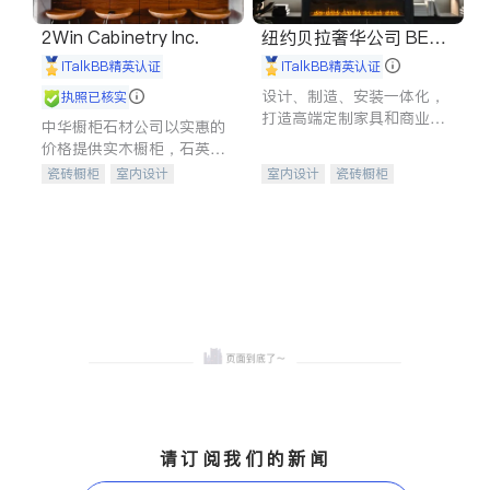
2Win Cabinetry Inc.
纽约贝拉奢华公司 BELL
A LUXE
iTalkBB精英认证
iTalkBB精英认证
设计、制造、安装一体化，
执照已核实
打造高端定制家具和商业空
中华橱柜石材公司以实惠的
间
价格提供实木橱柜，石英石
台面，多种优质不锈钢水
瓷砖橱柜
室内设计
室内设计
瓷砖橱柜
槽、水龙头与抽油烟机。品
建筑设计
卫浴洁具
卫浴洁具
地板建材
质厨房，家的选择。
室内装修
售前软装staging
室内装修
请订阅我们的新闻