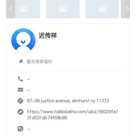
迟传祥
暂无商家福利
-
-
87-08 justice avenue, elmhurst ny 11373
https://www.italkbbelite.com/ubiz/66029fa1
31d531db74f69b88
-