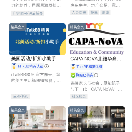
力的培养，用愿景激发孩子
房东房客、地产交易、意外
的学习潜力和动力。理念：
伤害、车祸重伤、商业诉
人身伤害
移民
刑事
升学顾问/课后辅导
拥有成长型心态是成功的基
讼、商标注册、移民信托、
车祸理赔
民事
房地产
石。
建筑合同、刑事案件全包办
信托/遗嘱
商业
商标注册
精英会员
精英会员
索赔
律师-其它
保释
美国活动/折扣小助手
CAPA NOVA北维华裔家
长会
iTalkBB精英认证
iTalkBB精英认证
iTalkBB精英 官方账号。您
执照已核实
的美国生活福利播报员，精
连接家长与社会，赋能孩子
选独家折扣、本地活动与专
与下一代，CAPA NoVA与您
业讲座，第一时间享受您的
携手建设包容、公平、充满
活动/折扣
社区服务
专属福利。
希望的社区。
精英会员
精英会员