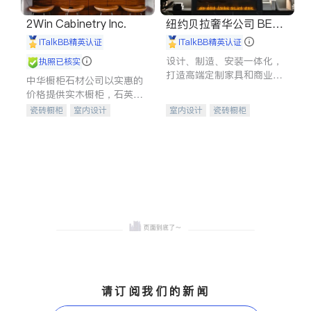
2Win Cabinetry Inc.
纽约贝拉奢华公司 BELL
A LUXE
iTalkBB精英认证
iTalkBB精英认证
设计、制造、安装一体化，
执照已核实
打造高端定制家具和商业空
中华橱柜石材公司以实惠的
间
价格提供实木橱柜，石英石
台面，多种优质不锈钢水
瓷砖橱柜
室内设计
室内设计
瓷砖橱柜
槽、水龙头与抽油烟机。品
建筑设计
卫浴洁具
卫浴洁具
地板建材
质厨房，家的选择。
室内装修
售前软装staging
室内装修
请订阅我们的新闻