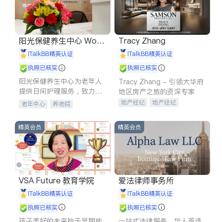
阳光保健养生中心 World
Tracy Zhang
shine
iTalkBB精英认证
iTalkBB精英认证
执照已核实
执照已核实
阳光保健养生中心为老年人
Tracy Zhang - 引领大华府
提供日间护理服务，致力于
地区房产之旅的资深专家
通过持续的护理创新来有效
地产经纪
地产经纪
老年中心
养老院
提升老年人的生活质量。
地产投资
商业地产
商铺租售
开发商建商
精英会员
精英会员
VSA Future 教育学院
爱法律师事务所
iTalkBB精英认证
iTalkBB精英认证
执照已核实
执照已核实
孩子美好的未来始于早期能
一站式法律服务，华人首选.