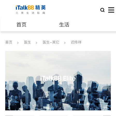
首页
生活
医生
律师
首页
医生
医生-其它
迟传祥
保险理财
房地产租售
建筑装修
教育
养老
非盈利组织