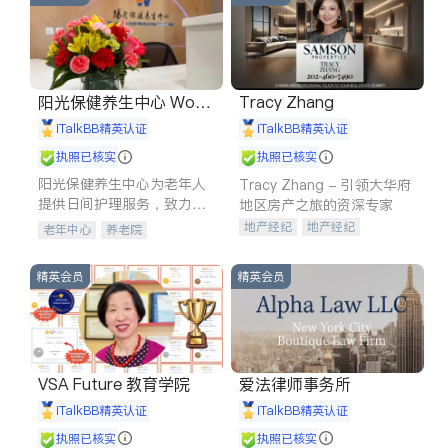
阳光保健养生中心 World
Tracy Zhang
shine
iTalkBB精英认证
iTalkBB精英认证
执照已核实
执照已核实
阳光保健养生中心为老年人
Tracy Zhang - 引领大华府
提供日间护理服务，致力于
地区房产之旅的资深专家
通过持续的护理创新来有效
地产经纪
地产经纪
老年中心
养老院
提升老年人的生活质量。
地产投资
商业地产
商铺租售
开发商建商
精英会员
精英会员
VSA Future 教育学院
爱法律师事务所
iTalkBB精英认证
iTalkBB精英认证
执照已核实
执照已核实