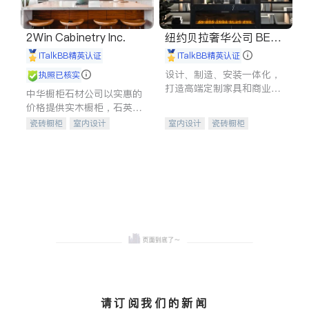
2Win Cabinetry Inc.
纽约贝拉奢华公司 BELL
A LUXE
iTalkBB精英认证
iTalkBB精英认证
设计、制造、安装一体化，
执照已核实
打造高端定制家具和商业空
中华橱柜石材公司以实惠的
间
价格提供实木橱柜，石英石
台面，多种优质不锈钢水
瓷砖橱柜
室内设计
室内设计
瓷砖橱柜
槽、水龙头与抽油烟机。品
建筑设计
卫浴洁具
卫浴洁具
地板建材
质厨房，家的选择。
室内装修
售前软装staging
室内装修
请订阅我们的新闻