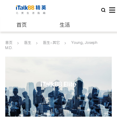
首页
生活
医生
律师
首页
医生
医生-其它
Young, Joseph
M.D.
保险理财
房地产租售
建筑装修
教育
养老
非盈利组织