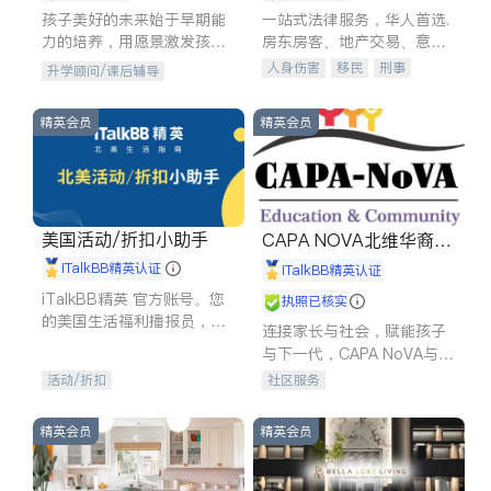
孩子美好的未来始于早期能
一站式法律服务，华人首选.
力的培养，用愿景激发孩子
房东房客、地产交易、意外
的学习潜力和动力。理念：
伤害、车祸重伤、商业诉
人身伤害
移民
刑事
升学顾问/课后辅导
拥有成长型心态是成功的基
讼、商标注册、移民信托、
车祸理赔
民事
房地产
石。
建筑合同、刑事案件全包办
信托/遗嘱
商业
商标注册
精英会员
精英会员
索赔
律师-其它
保释
美国活动/折扣小助手
CAPA NOVA北维华裔家
长会
iTalkBB精英认证
iTalkBB精英认证
iTalkBB精英 官方账号。您
执照已核实
的美国生活福利播报员，精
连接家长与社会，赋能孩子
选独家折扣、本地活动与专
与下一代，CAPA NoVA与您
业讲座，第一时间享受您的
携手建设包容、公平、充满
活动/折扣
社区服务
专属福利。
希望的社区。
精英会员
精英会员