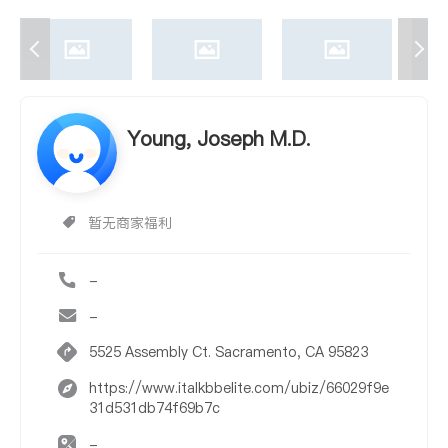
Young, Joseph M.D.
暂无商家福利
-
-
5525 Assembly Ct. Sacramento, CA 95823
https://www.italkbbelite.com/ubiz/66029f9e
31d531db74f69b7c
-