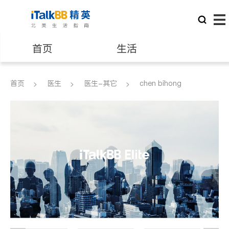
首页
生活
医生
律师
首页
医生
医生-其它
chen bihong
保险理财
房地产租售
建筑装修
教育
养老
非盈利组织