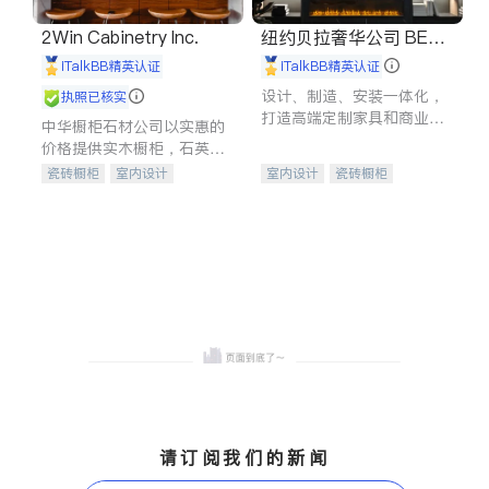
2Win Cabinetry Inc.
纽约贝拉奢华公司 BELL
A LUXE
iTalkBB精英认证
iTalkBB精英认证
设计、制造、安装一体化，
执照已核实
打造高端定制家具和商业空
中华橱柜石材公司以实惠的
间
价格提供实木橱柜，石英石
台面，多种优质不锈钢水
瓷砖橱柜
室内设计
室内设计
瓷砖橱柜
槽、水龙头与抽油烟机。品
建筑设计
卫浴洁具
卫浴洁具
地板建材
质厨房，家的选择。
室内装修
售前软装staging
室内装修
请订阅我们的新闻