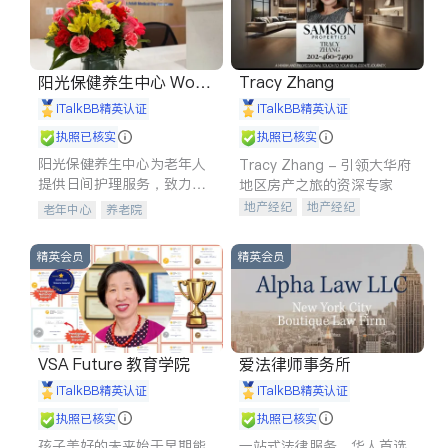
阳光保健养生中心 World
Tracy Zhang
shine
iTalkBB精英认证
iTalkBB精英认证
执照已核实
执照已核实
阳光保健养生中心为老年人
Tracy Zhang - 引领大华府
提供日间护理服务，致力于
地区房产之旅的资深专家
通过持续的护理创新来有效
地产经纪
地产经纪
老年中心
养老院
提升老年人的生活质量。
地产投资
商业地产
商铺租售
开发商建商
精英会员
精英会员
VSA Future 教育学院
爱法律师事务所
iTalkBB精英认证
iTalkBB精英认证
执照已核实
执照已核实
孩子美好的未来始于早期能
一站式法律服务，华人首选.