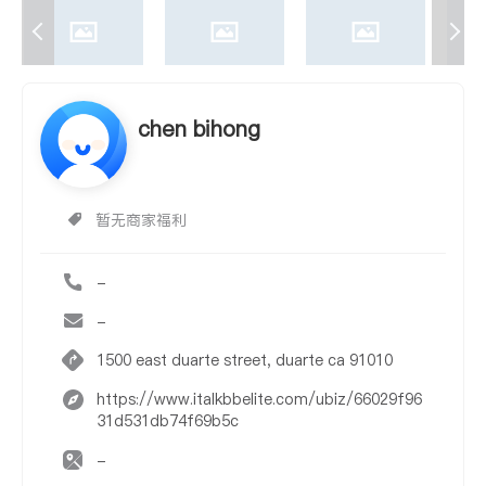
chen bihong
暂无商家福利
-
-
1500 east duarte street, duarte ca 91010
https://www.italkbbelite.com/ubiz/66029f96
31d531db74f69b5c
-