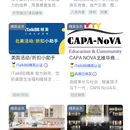
力的培养，用愿景激发孩子
房东房客、地产交易、意外
的学习潜力和动力。理念：
伤害、车祸重伤、商业诉
人身伤害
移民
刑事
升学顾问/课后辅导
拥有成长型心态是成功的基
讼、商标注册、移民信托、
车祸理赔
民事
房地产
石。
建筑合同、刑事案件全包办
信托/遗嘱
商业
商标注册
精英会员
精英会员
索赔
律师-其它
保释
美国活动/折扣小助手
CAPA NOVA北维华裔家
长会
iTalkBB精英认证
iTalkBB精英认证
iTalkBB精英 官方账号。您
执照已核实
的美国生活福利播报员，精
连接家长与社会，赋能孩子
选独家折扣、本地活动与专
与下一代，CAPA NoVA与您
业讲座，第一时间享受您的
携手建设包容、公平、充满
活动/折扣
社区服务
专属福利。
希望的社区。
精英会员
精英会员