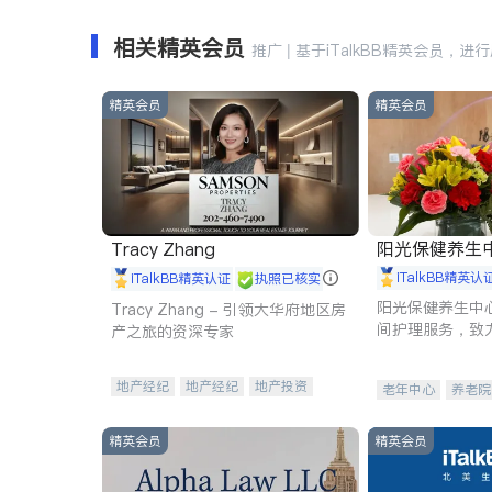
相关精英会员
推广 | 基于iTalkBB精英会员，进
精英会员
精英会员
阳光保健养生中心 
Tracy Zhang
iTalkBB精英认
iTalkBB精英认证
执照已核实
阳光保健养生中
Tracy Zhang - 引领大华府地区房
间护理服务，致
产之旅的资深专家
理创新来有效提
量。
地产经纪
地产经纪
地产投资
老年中心
养老院
商业地产
商铺租售
开发商建商
精英会员
精英会员