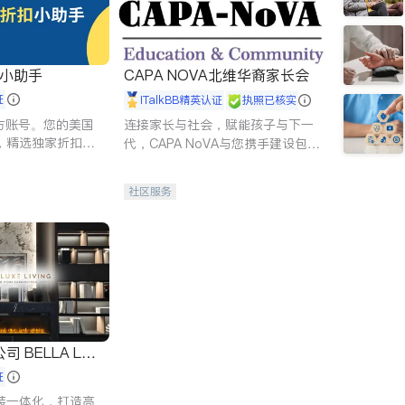
扣小助手
CAPA NOVA北维华裔家长会
证
iTalkBB精英认证
执照已核实
 官方账号。您的美国
连接家长与社会，赋能孩子与下一
，精选独家折扣、
代，CAPA NoVA与您携手建设包
讲座，第一时间享
容、公平、充满希望的社区。
。
社区服务
 LUX
证
装一体化，打造高