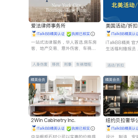
爱法律师事务所
美国活动/折
iTalkBB精英认证
执照已核实
iTalkBB精英认
一站式法律服务，华人首选.房东房
iTalkBB精英
客、地产交易、意外伤害、车祸重
生活福利播报员
伤、商业诉讼、商标注册、移民信
本地活动与专业
托、建筑合同、刑事案件全包办
受您的专属福利
人身伤害
移民
刑事
车祸理赔
活动/折扣
民事
房地产
信托/遗嘱
商业
商标注册
索赔
律师-其它
保释
精英会员
精英会员
2Win Cabinetry Inc.
纽约贝拉奢华公司 BELLA
E
iTalkBB精英认证
执照已核实
iTalkBB精英认
中华橱柜石材公司以实惠的价格提
设计、制造、安