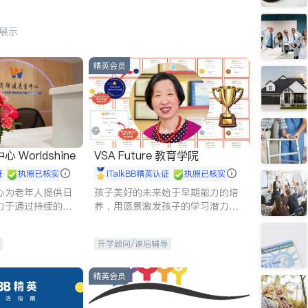
行展示
精英会员
Worldshine
VSA Future 教育学院
证
执照已核实
iTalkBB精英认证
执照已核实
心为老年人提供日
孩子美好的未来始于早期能力的培
力于通过持续的护
养，用愿景激发孩子的学习潜力和
升老年人的生活质
动力。理念：拥有成长型心态是成
功的基石。
升学顾问/课后辅导
精英会员