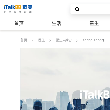
首页
生活
医生
养老
非盈利组织
首页
医生
医生-其它
zhang zhong