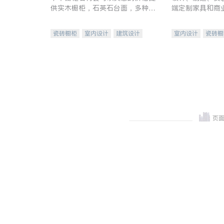
供实木橱柜，石英石台面，多种优
端定制家具和商
质不锈钢水槽、水龙头与抽油烟
机。品质厨房，家的选择。
瓷砖橱柜
室内设计
建筑设计
室内设计
瓷砖橱
卫浴洁具
室内装修
地板建材
售前软
室内装修