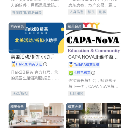
力的培养，用愿景激发孩子
房东房客、地产交易、意外
的学习潜力和动力。理念：
伤害、车祸重伤、商业诉
人身伤害
移民
刑事
升学顾问/课后辅导
拥有成长型心态是成功的基
讼、商标注册、移民信托、
车祸理赔
民事
房地产
石。
建筑合同、刑事案件全包办
信托/遗嘱
商业
商标注册
精英会员
精英会员
索赔
律师-其它
保释
美国活动/折扣小助手
CAPA NOVA北维华裔家
长会
iTalkBB精英认证
iTalkBB精英认证
iTalkBB精英 官方账号。您
执照已核实
的美国生活福利播报员，精
连接家长与社会，赋能孩子
选独家折扣、本地活动与专
与下一代，CAPA NoVA与您
业讲座，第一时间享受您的
携手建设包容、公平、充满
活动/折扣
社区服务
专属福利。
希望的社区。
精英会员
精英会员