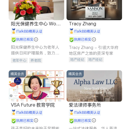
阳光保健养生中心 World
Tracy Zhang
shine
iTalkBB精英认证
iTalkBB精英认证
执照已核实
执照已核实
阳光保健养生中心为老年人
Tracy Zhang - 引领大华府
提供日间护理服务，致力于
地区房产之旅的资深专家
通过持续的护理创新来有效
地产经纪
地产经纪
老年中心
养老院
提升老年人的生活质量。
地产投资
商业地产
商铺租售
开发商建商
精英会员
精英会员
VSA Future 教育学院
爱法律师事务所
iTalkBB精英认证
iTalkBB精英认证
执照已核实
执照已核实
孩子美好的未来始于早期能
一站式法律服务，华人首选.