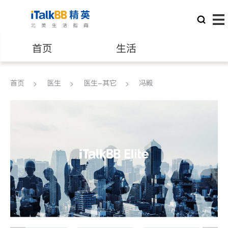
首页
生活
医生
律师
首页
医生
医生-其它
冯殿
保险理财
房地产租售
建筑装修
教育
养老
非盈利组织