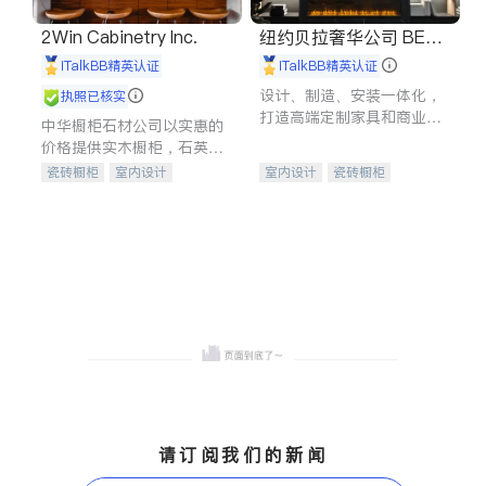
2Win Cabinetry Inc.
纽约贝拉奢华公司 BELL
A LUXE
iTalkBB精英认证
iTalkBB精英认证
设计、制造、安装一体化，
执照已核实
打造高端定制家具和商业空
中华橱柜石材公司以实惠的
间
价格提供实木橱柜，石英石
台面，多种优质不锈钢水
瓷砖橱柜
室内设计
室内设计
瓷砖橱柜
槽、水龙头与抽油烟机。品
建筑设计
卫浴洁具
卫浴洁具
地板建材
质厨房，家的选择。
室内装修
售前软装staging
室内装修
请订阅我们的新闻