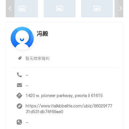
冯殿
暂无商家福利
-
-
1420 w. pioneer parkway, peoria il 61615
https://www.italkbbelite.com/ubiz/66029f77
31d531db74f69ae0
-