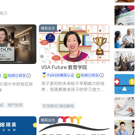
行展示
精英会员
VSA Future 教育学院
iTalkBB精英认证
执照已核实
证
执照已核实
孩子美好的未来始于早期能力的培
g - 引领大华府地区房
养，用愿景激发孩子的学习潜力和
家
动力。理念：拥有成长型心态是成
功的基石。
纪
地产投资
升学顾问/课后辅导
租售
开发商建商
精英会员