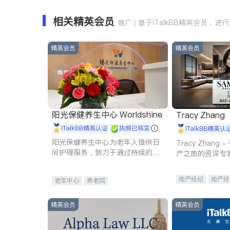
相关精英会员
推广 | 基于iTalkBB精英会员，进
精英会员
精英会员
阳光保健养生中心 Worldshine
Tracy Zhang
iTalkBB精英认证
执照已核实
iTalkBB精英认
阳光保健养生中心为老年人提供日
Tracy Zhan
间护理服务，致力于通过持续的护
产之旅的资深专
理创新来有效提升老年人的生活质
量。
地产经纪
地产经
老年中心
养老院
商业地产
商铺
精英会员
精英会员