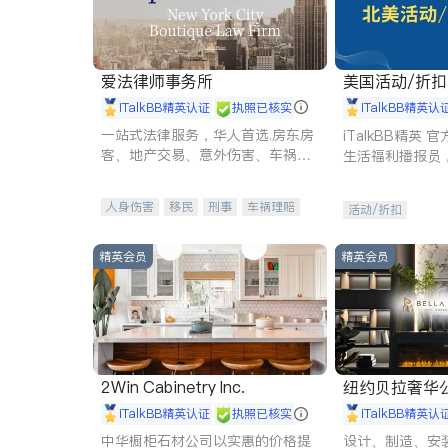
爱法律师事务所
美国活动/折
iTalkBB精英认证
执照已核实
iTalkBB精英认
一站式法律服务，华人首选.房东房
iTalkBB精英
客、地产交易、意外伤害、车祸重
生活福利播报员
伤、商业诉讼、商标注册、移民信
本地活动与专业
托、建筑合同、刑事案件全包办
受您的专属福利
人身伤害
移民
刑事
车祸理赔
活动/折扣
民事
房地产
信托/遗嘱
商业
商标注册
索赔
律师-其它
保释
精英会员
精英会员
2Win Cabinetry Inc.
纽约贝拉奢华公司 BELLA
E
iTalkBB精英认证
执照已核实
iTalkBB精英认
中华橱柜石材公司以实惠的价格提
设计、制造、安