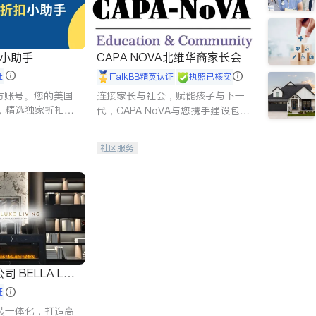
扣小助手
CAPA NOVA北维华裔家长会
证
iTalkBB精英认证
执照已核实
 官方账号。您的美国
连接家长与社会，赋能孩子与下一
，精选独家折扣、
代，CAPA NoVA与您携手建设包
讲座，第一时间享
容、公平、充满希望的社区。
。
社区服务
 LUX
证
装一体化，打造高