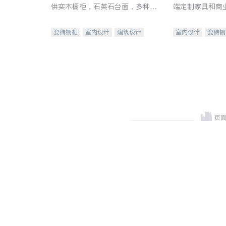
供实木橱柜，石英石台面，多种优
端定制家具和商
质不锈钢水槽、水龙头与抽油烟
机。品质厨房，家的选择。
瓷砖橱柜
室内设计
建筑设计
室内设计
瓷砖橱
卫浴洁具
室内装修
地板建材
售前软
室内装修