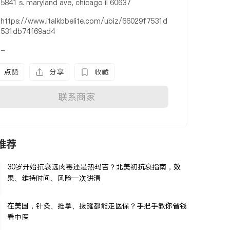
5841 s. maryland ave, chicago il 60637
https://www.italkbbelite.com/ubiz/66029f7531d
531db74f69ad4
-
点赞
分享
收藏
联系商家
推荐
30岁开始抗衰选肉毒还是热玛吉？北美初抗衰指南，效
果、维持时间、风险一次讲清
在美国，针灸、推拿、拔罐都能走医保？手把手教你省钱
看中医