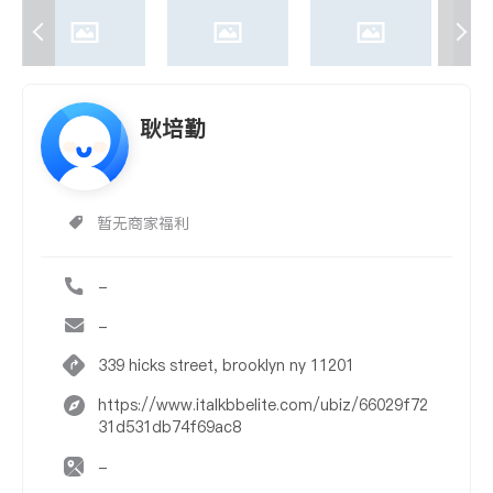
耿培勤
暂无商家福利
-
-
339 hicks street, brooklyn ny 11201
https://www.italkbbelite.com/ubiz/66029f72
31d531db74f69ac8
-