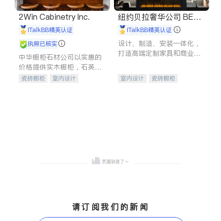
2Win Cabinetry Inc.
纽约贝拉奢华公司 BELL
A LUXE
iTalkBB精英认证
iTalkBB精英认证
设计、制造、安装一体化，
执照已核实
打造高端定制家具和商业空
中华橱柜石材公司以实惠的
间
价格提供实木橱柜，石英石
台面，多种优质不锈钢水
瓷砖橱柜
室内设计
室内设计
瓷砖橱柜
槽、水龙头与抽油烟机。品
建筑设计
卫浴洁具
卫浴洁具
地板建材
质厨房，家的选择。
室内装修
售前软装staging
室内装修
请订阅我们的新闻