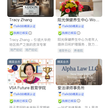
Tracy Zhang
阳光保健养生中心 World
shine
iTalkBB精英认证
iTalkBB精英认证
执照已核实
执照已核实
阳光保健养生中心为老年人
Tracy Zhang - 引领大华府
提供日间护理服务，致力于
地区房产之旅的资深专家
通过持续的护理创新来有效
地产经纪
地产经纪
老年中心
养老院
提升老年人的生活质量。
地产投资
商业地产
商铺租售
开发商建商
精英会员
精英会员
VSA Future 教育学院
爱法律师事务所
iTalkBB精英认证
iTalkBB精英认证
执照已核实
执照已核实
孩子美好的未来始于早期能
一站式法律服务，华人首选.