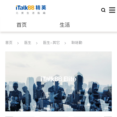
首页
生活
医生
律师
首页
医生
医生-其它
耿培勤
保险理财
房地产租售
建筑装修
教育
养老
非盈利组织