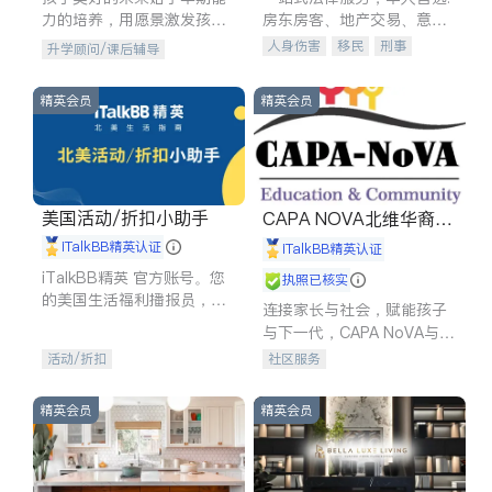
力的培养，用愿景激发孩子
房东房客、地产交易、意外
的学习潜力和动力。理念：
伤害、车祸重伤、商业诉
人身伤害
移民
刑事
升学顾问/课后辅导
拥有成长型心态是成功的基
讼、商标注册、移民信托、
车祸理赔
民事
房地产
石。
建筑合同、刑事案件全包办
信托/遗嘱
商业
商标注册
精英会员
精英会员
索赔
律师-其它
保释
美国活动/折扣小助手
CAPA NOVA北维华裔家
长会
iTalkBB精英认证
iTalkBB精英认证
iTalkBB精英 官方账号。您
执照已核实
的美国生活福利播报员，精
连接家长与社会，赋能孩子
选独家折扣、本地活动与专
与下一代，CAPA NoVA与您
业讲座，第一时间享受您的
携手建设包容、公平、充满
活动/折扣
社区服务
专属福利。
希望的社区。
精英会员
精英会员