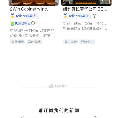
2Win Cabinetry Inc.
纽约贝拉奢华公司 BELL
A LUXE
iTalkBB精英认证
iTalkBB精英认证
设计、制造、安装一体化，
执照已核实
打造高端定制家具和商业空
中华橱柜石材公司以实惠的
间
价格提供实木橱柜，石英石
台面，多种优质不锈钢水
瓷砖橱柜
室内设计
室内设计
瓷砖橱柜
槽、水龙头与抽油烟机。品
建筑设计
卫浴洁具
卫浴洁具
地板建材
质厨房，家的选择。
室内装修
售前软装staging
室内装修
请订阅我们的新闻