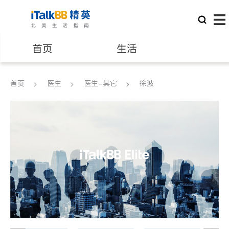
首页
生活
医生
律师
首页
医生
医生-其它
徐波
保险理财
房地产租售
建筑装修
教育
养老
非盈利组织