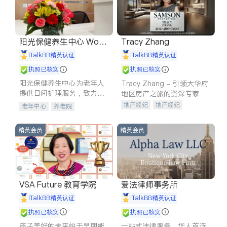
阳光保健养生中心 World
Tracy Zhang
shine
iTalkBB精英认证
iTalkBB精英认证
执照已核实
执照已核实
阳光保健养生中心为老年人
Tracy Zhang - 引领大华府
提供日间护理服务，致力于
地区房产之旅的资深专家
通过持续的护理创新来有效
地产经纪
地产经纪
老年中心
养老院
提升老年人的生活质量。
地产投资
商业地产
商铺租售
开发商建商
精英会员
精英会员
VSA Future 教育学院
爱法律师事务所
iTalkBB精英认证
iTalkBB精英认证
执照已核实
执照已核实
孩子美好的未来始于早期能
一站式法律服务，华人首选.