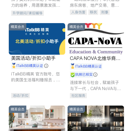
力的培养，用愿景激发孩子
房东房客、地产交易、意外
的学习潜力和动力。理念：
伤害、车祸重伤、商业诉
人身伤害
移民
刑事
升学顾问/课后辅导
拥有成长型心态是成功的基
讼、商标注册、移民信托、
车祸理赔
民事
房地产
石。
建筑合同、刑事案件全包办
信托/遗嘱
商业
商标注册
精英会员
精英会员
索赔
律师-其它
保释
美国活动/折扣小助手
CAPA NOVA北维华裔家
长会
iTalkBB精英认证
iTalkBB精英认证
iTalkBB精英 官方账号。您
执照已核实
的美国生活福利播报员，精
连接家长与社会，赋能孩子
选独家折扣、本地活动与专
与下一代，CAPA NoVA与您
业讲座，第一时间享受您的
携手建设包容、公平、充满
活动/折扣
社区服务
专属福利。
希望的社区。
精英会员
精英会员