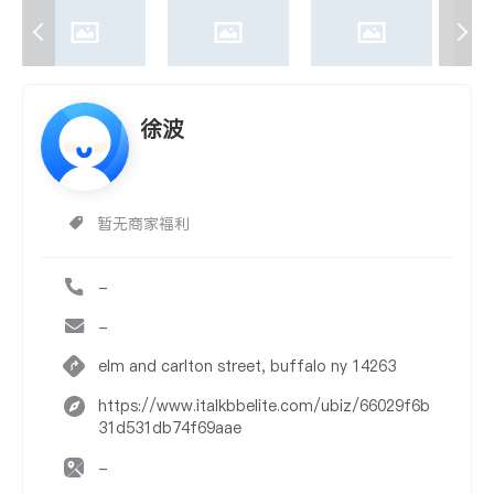
徐波
暂无商家福利
-
-
elm and carlton street, buffalo ny 14263
https://www.italkbbelite.com/ubiz/66029f6b
31d531db74f69aae
-