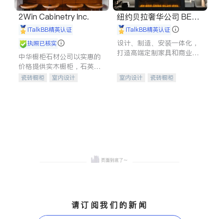
2Win Cabinetry Inc.
纽约贝拉奢华公司 BELL
A LUXE
iTalkBB精英认证
iTalkBB精英认证
设计、制造、安装一体化，
执照已核实
打造高端定制家具和商业空
中华橱柜石材公司以实惠的
间
价格提供实木橱柜，石英石
台面，多种优质不锈钢水
瓷砖橱柜
室内设计
室内设计
瓷砖橱柜
槽、水龙头与抽油烟机。品
建筑设计
卫浴洁具
卫浴洁具
地板建材
质厨房，家的选择。
室内装修
售前软装staging
室内装修
请订阅我们的新闻