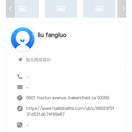
liu fangluo
暂无商家福利
-
-
6501 truxtun avenue, bakersfield ca 93309
https://www.italkbbelite.com/ubiz/66029f5f
31d531db74f69a87
-