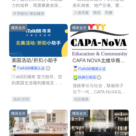
力的培养，用愿景激发孩子
房东房客、地产交易、意外
的学习潜力和动力。理念：
伤害、车祸重伤、商业诉
人身伤害
移民
刑事
升学顾问/课后辅导
拥有成长型心态是成功的基
讼、商标注册、移民信托、
车祸理赔
民事
房地产
石。
建筑合同、刑事案件全包办
信托/遗嘱
商业
商标注册
精英会员
精英会员
索赔
律师-其它
保释
美国活动/折扣小助手
CAPA NOVA北维华裔家
长会
iTalkBB精英认证
iTalkBB精英认证
iTalkBB精英 官方账号。您
执照已核实
的美国生活福利播报员，精
连接家长与社会，赋能孩子
选独家折扣、本地活动与专
与下一代，CAPA NoVA与您
业讲座，第一时间享受您的
携手建设包容、公平、充满
活动/折扣
社区服务
专属福利。
希望的社区。
精英会员
精英会员