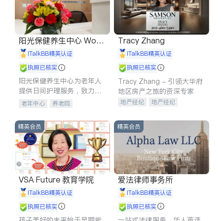
阳光保健养生中心 World
Tracy Zhang
shine
iTalkBB精英认证
iTalkBB精英认证
执照已核实
执照已核实
阳光保健养生中心为老年人
Tracy Zhang - 引领大华府
提供日间护理服务，致力于
地区房产之旅的资深专家
通过持续的护理创新来有效
地产经纪
地产经纪
老年中心
养老院
提升老年人的生活质量。
地产投资
商业地产
商铺租售
开发商建商
精英会员
精英会员
VSA Future 教育学院
爱法律师事务所
iTalkBB精英认证
iTalkBB精英认证
执照已核实
执照已核实
孩子美好的未来始于早期能
一站式法律服务，华人首选.