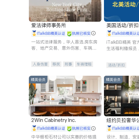
爱法律师事务所
美国活动/折
iTalkBB精英认证
执照已核实
iTalkBB精英认
一站式法律服务，华人首选.房东房
iTalkBB精英
客、地产交易、意外伤害、车祸重
生活福利播报员
伤、商业诉讼、商标注册、移民信
本地活动与专业
托、建筑合同、刑事案件全包办
受您的专属福利
人身伤害
移民
刑事
车祸理赔
活动/折扣
民事
房地产
信托/遗嘱
商业
商标注册
索赔
律师-其它
保释
精英会员
精英会员
2Win Cabinetry Inc.
纽约贝拉奢华公司 BELLA
E
iTalkBB精英认证
执照已核实
iTalkBB精英认
中华橱柜石材公司以实惠的价格提
设计、制造、安