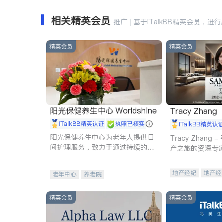
相关精英会员
推广 | 基于iTalkBB精英会员，进
精英会员
精英会员
阳光保健养生中心 Worldshine
Tracy Zhang
iTalkBB精英认证
执照已核实
iTalkBB精英认
阳光保健养生中心为老年人提供日
Tracy Zhan
间护理服务，致力于通过持续的护
产之旅的资深专
理创新来有效提升老年人的生活质
量。
地产经纪
地产经
老年中心
养老院
商业地产
商铺
精英会员
精英会员