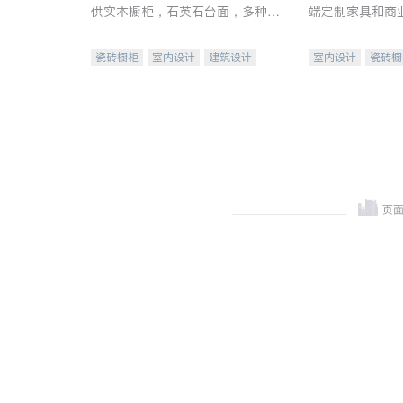
供实木橱柜，石英石台面，多种优
端定制家具和商
质不锈钢水槽、水龙头与抽油烟
机。品质厨房，家的选择。
瓷砖橱柜
室内设计
建筑设计
室内设计
瓷砖橱
卫浴洁具
室内装修
地板建材
售前软
室内装修