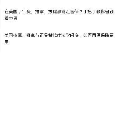
在美国，针灸、推拿、拔罐都能走医保？手把手教你省钱
看中医
美国按摩、推拿与正骨替代疗法学问多，如何用医保降费
用