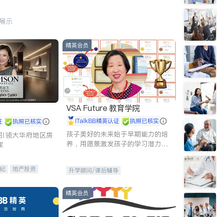
行展示
精英会员
VSA Future 教育学院
iTalkBB精英认证
执照已核实
证
执照已核实
孩子美好的未来始于早期能力的培
g - 引领大华府地区房
养，用愿景激发孩子的学习潜力和
家
动力。理念：拥有成长型心态是成
功的基石。
纪
地产投资
升学顾问/课后辅导
租售
开发商建商
精英会员