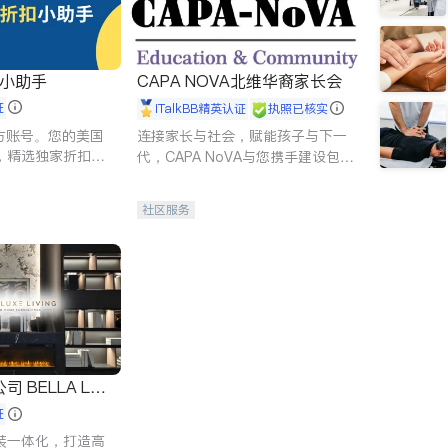
扣小助手
CAPA NOVA北维华裔家长会
证
iTalkBB精英认证
执照已核实
 官方账号。您的美国
连接家长与社会，赋能孩子与下一
，精选独家折扣、
代，CAPA NoVA与您携手建设包
讲座，第一时间享
容、公平、充满希望的社区。
。
社区服务
 LUX
证
装一体化，打造高