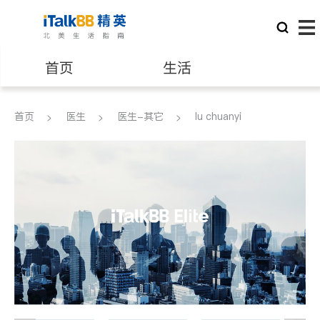
首页
生活
医生
律师
首页
医生
医生-其它
lu chuanyi
保险理财
房地产租售
建筑装修
教育
养老
非盈利组织