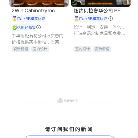
2Win Cabinetry Inc.
纽约贝拉奢华公司 BELL
A LUXE
iTalkBB精英认证
iTalkBB精英认证
设计、制造、安装一体化，
执照已核实
打造高端定制家具和商业空
中华橱柜石材公司以实惠的
间
价格提供实木橱柜，石英石
台面，多种优质不锈钢水
瓷砖橱柜
室内设计
室内设计
瓷砖橱柜
槽、水龙头与抽油烟机。品
建筑设计
卫浴洁具
卫浴洁具
地板建材
质厨房，家的选择。
室内装修
售前软装staging
室内装修
请订阅我们的新闻