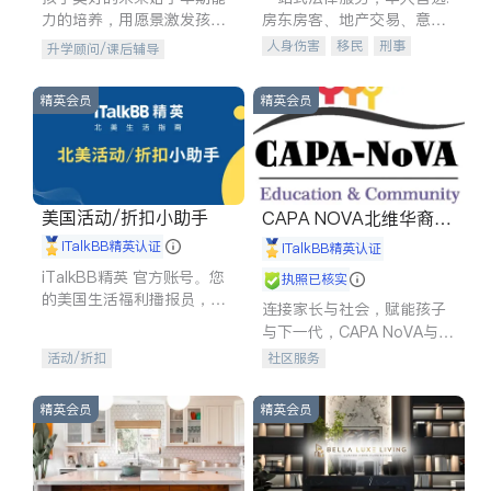
力的培养，用愿景激发孩子
房东房客、地产交易、意外
的学习潜力和动力。理念：
伤害、车祸重伤、商业诉
人身伤害
移民
刑事
升学顾问/课后辅导
拥有成长型心态是成功的基
讼、商标注册、移民信托、
车祸理赔
民事
房地产
石。
建筑合同、刑事案件全包办
信托/遗嘱
商业
商标注册
精英会员
精英会员
索赔
律师-其它
保释
美国活动/折扣小助手
CAPA NOVA北维华裔家
长会
iTalkBB精英认证
iTalkBB精英认证
iTalkBB精英 官方账号。您
执照已核实
的美国生活福利播报员，精
连接家长与社会，赋能孩子
选独家折扣、本地活动与专
与下一代，CAPA NoVA与您
业讲座，第一时间享受您的
携手建设包容、公平、充满
活动/折扣
社区服务
专属福利。
希望的社区。
精英会员
精英会员