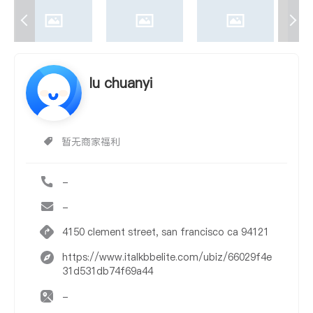
lu chuanyi
暂无商家福利
-
-
4150 clement street, san francisco ca 94121
https://www.italkbbelite.com/ubiz/66029f4e
31d531db74f69a44
-