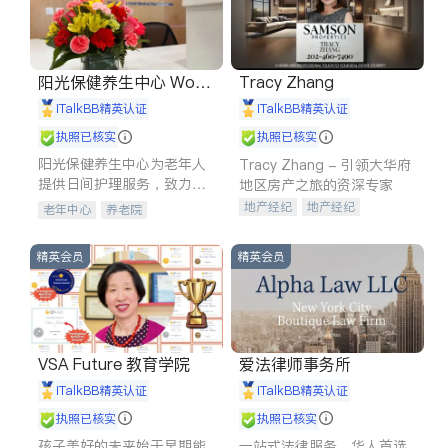
阳光保健养生中心 World
Tracy Zhang
shine
iTalkBB精英认证
iTalkBB精英认证
执照已核实
执照已核实
阳光保健养生中心为老年人
Tracy Zhang - 引领大华府
提供日间护理服务，致力于
地区房产之旅的资深专家
通过持续的护理创新来有效
地产经纪
地产经纪
老年中心
养老院
提升老年人的生活质量。
地产投资
商业地产
商铺租售
开发商建商
精英会员
精英会员
VSA Future 教育学院
爱法律师事务所
iTalkBB精英认证
iTalkBB精英认证
执照已核实
执照已核实
孩子美好的未来始于早期能
一站式法律服务，华人首选.