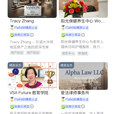
Tracy Zhang
阳光保健养生中心 World
shine
iTalkBB精英认证
iTalkBB精英认证
执照已核实
执照已核实
阳光保健养生中心为老年人
Tracy Zhang - 引领大华府
提供日间护理服务，致力于
地区房产之旅的资深专家
通过持续的护理创新来有效
地产经纪
地产经纪
老年中心
养老院
提升老年人的生活质量。
地产投资
商业地产
商铺租售
开发商建商
精英会员
精英会员
VSA Future 教育学院
爱法律师事务所
iTalkBB精英认证
iTalkBB精英认证
执照已核实
执照已核实
孩子美好的未来始于早期能
一站式法律服务，华人首选.