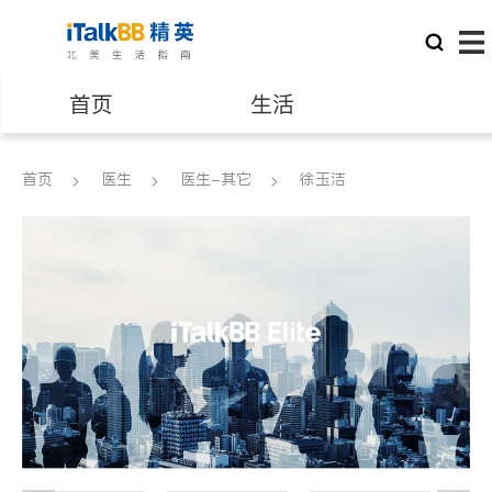
首页
生活
医生
律师
首页
医生
医生-其它
徐玉洁
保险理财
房地产租售
建筑装修
教育
养老
非盈利组织