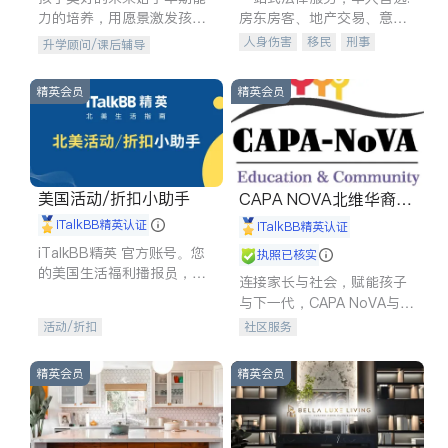
力的培养，用愿景激发孩子
房东房客、地产交易、意外
的学习潜力和动力。理念：
伤害、车祸重伤、商业诉
人身伤害
移民
刑事
升学顾问/课后辅导
拥有成长型心态是成功的基
讼、商标注册、移民信托、
车祸理赔
民事
房地产
石。
建筑合同、刑事案件全包办
信托/遗嘱
商业
商标注册
精英会员
精英会员
索赔
律师-其它
保释
美国活动/折扣小助手
CAPA NOVA北维华裔家
长会
iTalkBB精英认证
iTalkBB精英认证
iTalkBB精英 官方账号。您
执照已核实
的美国生活福利播报员，精
连接家长与社会，赋能孩子
选独家折扣、本地活动与专
与下一代，CAPA NoVA与您
业讲座，第一时间享受您的
携手建设包容、公平、充满
活动/折扣
社区服务
专属福利。
希望的社区。
精英会员
精英会员