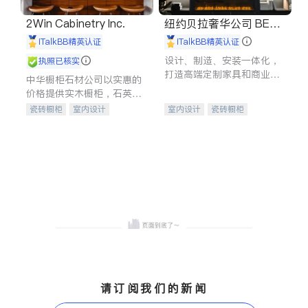
2Win Cabinetry Inc.
纽约贝拉奢华公司 BELL
A LUXE
iTalkBB精英认证
iTalkBB精英认证
设计、制造、安装一体化，
执照已核实
打造高端定制家具和商业空
中华橱柜石材公司以实惠的
间
价格提供实木橱柜，石英石
台面，多种优质不锈钢水
瓷砖橱柜
室内设计
室内设计
瓷砖橱柜
槽、水龙头与抽油烟机。品
建筑设计
卫浴洁具
卫浴洁具
地板建材
质厨房，家的选择。
室内装修
售前软装staging
室内装修
请订阅我们的新闻