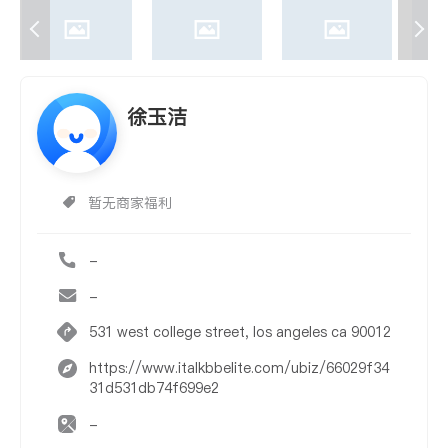
徐玉洁
暂无商家福利
-
-
531 west college street, los angeles ca 90012
https://www.italkbbelite.com/ubiz/66029f34
31d531db74f699e2
-