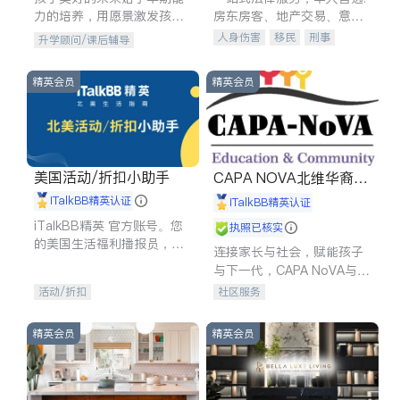
力的培养，用愿景激发孩子
房东房客、地产交易、意外
的学习潜力和动力。理念：
伤害、车祸重伤、商业诉
人身伤害
移民
刑事
升学顾问/课后辅导
拥有成长型心态是成功的基
讼、商标注册、移民信托、
车祸理赔
民事
房地产
石。
建筑合同、刑事案件全包办
信托/遗嘱
商业
商标注册
精英会员
精英会员
索赔
律师-其它
保释
美国活动/折扣小助手
CAPA NOVA北维华裔家
长会
iTalkBB精英认证
iTalkBB精英认证
iTalkBB精英 官方账号。您
执照已核实
的美国生活福利播报员，精
连接家长与社会，赋能孩子
选独家折扣、本地活动与专
与下一代，CAPA NoVA与您
业讲座，第一时间享受您的
携手建设包容、公平、充满
活动/折扣
社区服务
专属福利。
希望的社区。
精英会员
精英会员