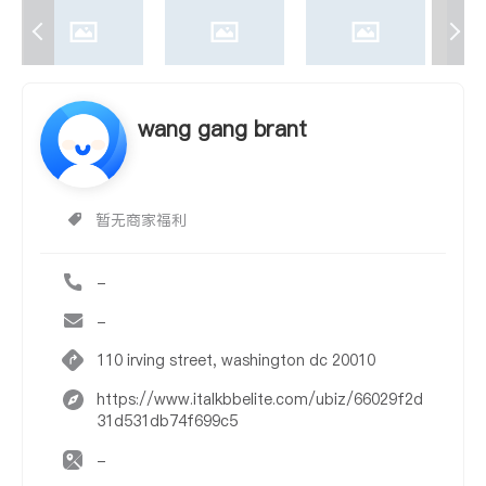
wang gang brant
暂无商家福利
-
-
110 irving street, washington dc 20010
https://www.italkbbelite.com/ubiz/66029f2d
31d531db74f699c5
-