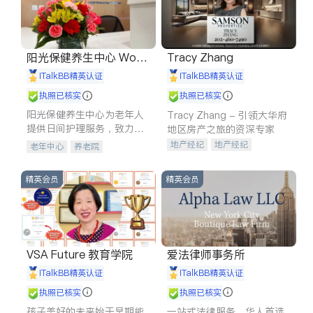
阳光保健养生中心 World
Tracy Zhang
shine
iTalkBB精英认证
iTalkBB精英认证
执照已核实
执照已核实
阳光保健养生中心为老年人
Tracy Zhang - 引领大华府
提供日间护理服务，致力于
地区房产之旅的资深专家
通过持续的护理创新来有效
地产经纪
地产经纪
老年中心
养老院
提升老年人的生活质量。
地产投资
商业地产
商铺租售
开发商建商
精英会员
精英会员
VSA Future 教育学院
爱法律师事务所
iTalkBB精英认证
iTalkBB精英认证
执照已核实
执照已核实
孩子美好的未来始于早期能
一站式法律服务，华人首选.