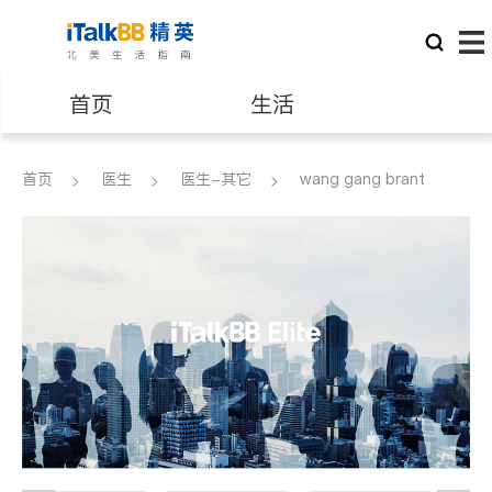
首页
生活
医生
律师
首页
医生
医生-其它
wang gang brant
保险理财
房地产租售
建筑装修
教育
养老
非盈利组织