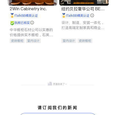
2Win Cabinetry Inc.
纽约贝拉奢华公司 BELL
A LUXE
iTalkBB精英认证
iTalkBB精英认证
设计、制造、安装一体化，
执照已核实
打造高端定制家具和商业空
中华橱柜石材公司以实惠的
间
价格提供实木橱柜，石英石
台面，多种优质不锈钢水
瓷砖橱柜
室内设计
室内设计
瓷砖橱柜
槽、水龙头与抽油烟机。品
建筑设计
卫浴洁具
卫浴洁具
地板建材
质厨房，家的选择。
室内装修
售前软装staging
室内装修
请订阅我们的新闻