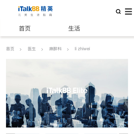
首页
生活
医生
律师
首页
医生
麻醉科
li zhiwei
保险理财
房地产租售
建筑装修
教育
养老
非盈利组织