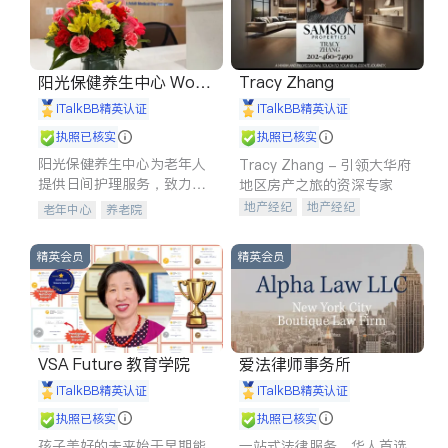
阳光保健养生中心 World
Tracy Zhang
shine
iTalkBB精英认证
iTalkBB精英认证
执照已核实
执照已核实
阳光保健养生中心为老年人
Tracy Zhang - 引领大华府
提供日间护理服务，致力于
地区房产之旅的资深专家
通过持续的护理创新来有效
地产经纪
地产经纪
老年中心
养老院
提升老年人的生活质量。
地产投资
商业地产
商铺租售
开发商建商
精英会员
精英会员
VSA Future 教育学院
爱法律师事务所
iTalkBB精英认证
iTalkBB精英认证
执照已核实
执照已核实
孩子美好的未来始于早期能
一站式法律服务，华人首选.