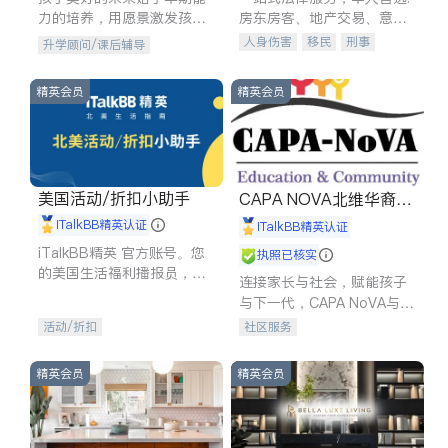
力的培养，用愿景激发孩子
房东房客、地产交易、意外
的学习潜力和动力。理念：
伤害、车祸重伤、商业诉
人身伤害
移民
刑事
升学顾问/课后辅导
拥有成长型心态是成功的基
讼、商标注册、移民信托、
车祸理赔
民事
房地产
石。
建筑合同、刑事案件全包办
信托/遗嘱
商业
商标注册
精英会员
精英会员
索赔
律师-其它
保释
美国活动/折扣小助手
CAPA NOVA北维华裔家
长会
iTalkBB精英认证
iTalkBB精英认证
iTalkBB精英 官方账号。您
执照已核实
的美国生活福利播报员，精
连接家长与社会，赋能孩子
选独家折扣、本地活动与专
与下一代，CAPA NoVA与您
业讲座，第一时间享受您的
携手建设包容、公平、充满
活动/折扣
社区服务
专属福利。
希望的社区。
精英会员
精英会员