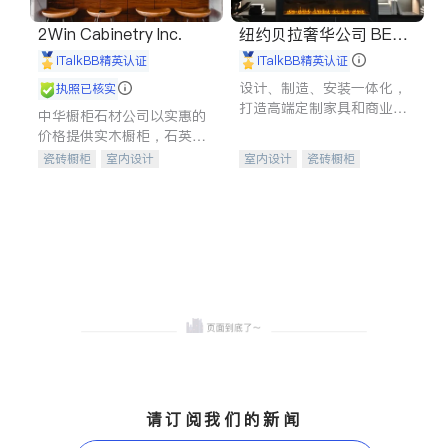
2Win Cabinetry Inc.
纽约贝拉奢华公司 BELL
A LUXE
iTalkBB精英认证
iTalkBB精英认证
设计、制造、安装一体化，
执照已核实
打造高端定制家具和商业空
中华橱柜石材公司以实惠的
间
价格提供实木橱柜，石英石
台面，多种优质不锈钢水
瓷砖橱柜
室内设计
室内设计
瓷砖橱柜
槽、水龙头与抽油烟机。品
建筑设计
卫浴洁具
卫浴洁具
地板建材
质厨房，家的选择。
室内装修
售前软装staging
室内装修
请订阅我们的新闻