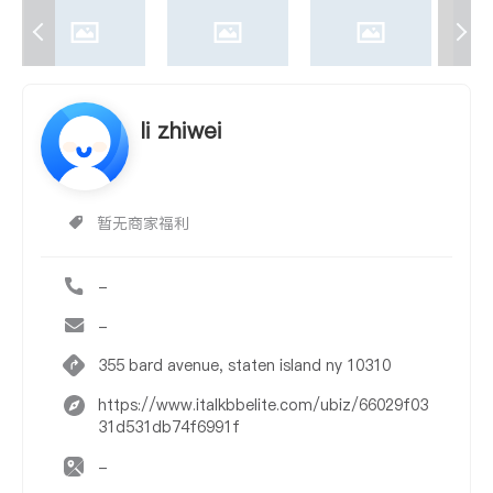
li zhiwei
暂无商家福利
-
-
355 bard avenue, staten island ny 10310
https://www.italkbbelite.com/ubiz/66029f03
31d531db74f6991f
-