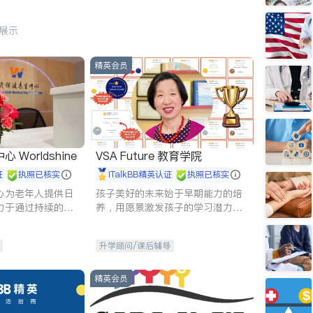
行展示
精英会员
Worldshine
VSA Future 教育学院
证
执照已核实
iTalkBB精英认证
执照已核实
心为老年人提供日
孩子美好的未来始于早期能力的培
力于通过持续的护
养，用愿景激发孩子的学习潜力和
升老年人的生活质
动力。理念：拥有成长型心态是成
功的基石。
升学顾问/课后辅导
精英会员