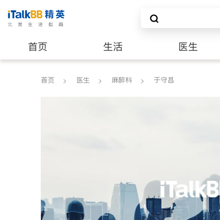
首页
生活
医生
养老
非盈利组织
首页
医生
麻醉科
于守昌