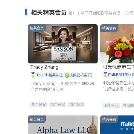
相关精英会员
推广 | 基于iTalkBB精英会员，进
精英会员
精英会员
阳光保健养生中心 
Tracy Zhang
iTalkBB精英认
iTalkBB精英认证
执照已核实
阳光保健养生中
Tracy Zhang - 引领大华府地区房
间护理服务，致
产之旅的资深专家
理创新来有效提
量。
地产经纪
地产经纪
地产投资
老年中心
养老院
商业地产
商铺租售
开发商建商
精英会员
精英会员