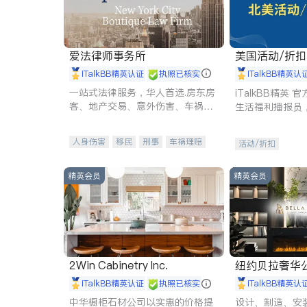
爱法律师事务所
美国活动/折
iTalkBB精英认证
执照已核实
iTalkBB精英认
一站式法律服务，华人首选.房东房
iTalkBB精英
客、地产交易、意外伤害、车祸重
生活福利播报员
伤、商业诉讼、商标注册、移民信
本地活动与专业
托、建筑合同、刑事案件全包办
受您的专属福利
人身伤害
移民
刑事
车祸理赔
活动/折扣
民事
房地产
信托/遗嘱
商业
商标注册
索赔
律师-其它
保释
精英会员
精英会员
2Win Cabinetry Inc.
纽约贝拉奢华公司 BELLA
E
iTalkBB精英认证
执照已核实
iTalkBB精英认
中华橱柜石材公司以实惠的价格提
设计、制造、安