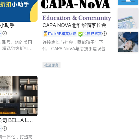
扣小助手
CAPA NOVA北维华裔家长会
证
iTalkBB精英认证
执照已核实
 官方账号。您的美国
连接家长与社会，赋能孩子与下一
，精选独家折扣、
代，CAPA NoVA与您携手建设包
讲座，第一时间享
容、公平、充满希望的社区。
。
社区服务
 LUX
证
装一体化，打造高