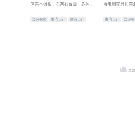
供实木橱柜，石英石台面，多种优
端定制家具和商
质不锈钢水槽、水龙头与抽油烟
机。品质厨房，家的选择。
瓷砖橱柜
室内设计
建筑设计
室内设计
瓷砖橱
卫浴洁具
室内装修
地板建材
售前软
室内装修