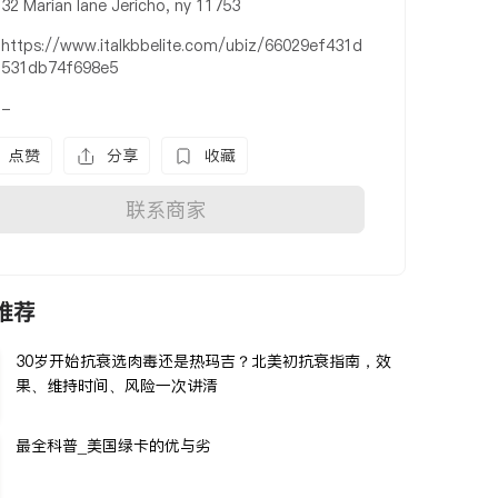
32 Marian lane Jericho, ny 11753
https://www.italkbbelite.com/ubiz/66029ef431d
531db74f698e5
-
点赞
分享
收藏
联系商家
推荐
30岁开始抗衰选肉毒还是热玛吉？北美初抗衰指南，效
果、维持时间、风险一次讲清
最全科普_美国绿卡的优与劣