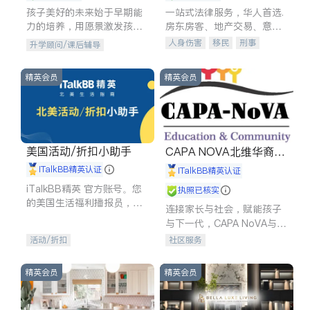
孩子美好的未来始于早期能
一站式法律服务，华人首选.
力的培养，用愿景激发孩子
房东房客、地产交易、意外
的学习潜力和动力。理念：
伤害、车祸重伤、商业诉
人身伤害
移民
刑事
升学顾问/课后辅导
拥有成长型心态是成功的基
讼、商标注册、移民信托、
车祸理赔
民事
房地产
石。
建筑合同、刑事案件全包办
信托/遗嘱
商业
商标注册
精英会员
精英会员
索赔
律师-其它
保释
美国活动/折扣小助手
CAPA NOVA北维华裔家
长会
iTalkBB精英认证
iTalkBB精英认证
iTalkBB精英 官方账号。您
执照已核实
的美国生活福利播报员，精
连接家长与社会，赋能孩子
选独家折扣、本地活动与专
与下一代，CAPA NoVA与您
业讲座，第一时间享受您的
携手建设包容、公平、充满
活动/折扣
社区服务
专属福利。
希望的社区。
精英会员
精英会员