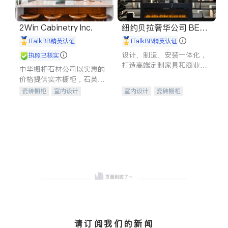
2Win Cabinetry Inc.
纽约贝拉奢华公司 BELL
A LUXE
iTalkBB精英认证
iTalkBB精英认证
设计、制造、安装一体化，
执照已核实
打造高端定制家具和商业空
中华橱柜石材公司以实惠的
间
价格提供实木橱柜，石英石
台面，多种优质不锈钢水
瓷砖橱柜
室内设计
室内设计
瓷砖橱柜
槽、水龙头与抽油烟机。品
建筑设计
卫浴洁具
卫浴洁具
地板建材
质厨房，家的选择。
室内装修
售前软装staging
室内装修
请订阅我们的新闻