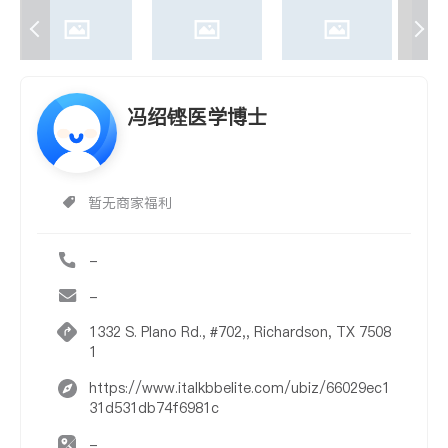
冯绍铿医学博士
暂无商家福利
-
-
1332 S. Plano Rd., #702,, Richardson, TX 7508
1
https://www.italkbbelite.com/ubiz/66029ec1
31d531db74f6981c
-