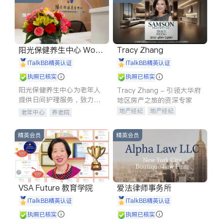
阳光保健养生中心 World
Tracy Zhang
shine
iTalkBB精英认证
iTalkBB精英认证
执照已核实
执照已核实
阳光保健养生中心为老年人
Tracy Zhang - 引领大华府
提供日间护理服务，致力于
地区房产之旅的资深专家
通过持续的护理创新来有效
地产经纪
地产经纪
老年中心
养老院
提升老年人的生活质量。
地产投资
商业地产
商铺租售
开发商建商
精英会员
精英会员
VSA Future 教育学院
爱法律师事务所
iTalkBB精英认证
iTalkBB精英认证
执照已核实
执照已核实