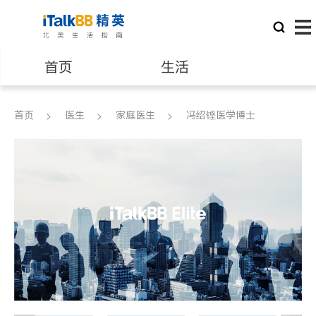
首页
生活
医生
律师
首页
医生
家庭医生
冯绍铿医学博士
保险理财
房地产租售
建筑装修
教育
养老
非盈利组织