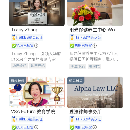
Tracy Zhang
阳光保健养生中心 World
shine
iTalkBB精英认证
iTalkBB精英认证
执照已核实
执照已核实
阳光保健养生中心为老年人
Tracy Zhang - 引领大华府
提供日间护理服务，致力于
地区房产之旅的资深专家
通过持续的护理创新来有效
地产经纪
地产经纪
老年中心
养老院
提升老年人的生活质量。
地产投资
商业地产
商铺租售
开发商建商
精英会员
精英会员
VSA Future 教育学院
爱法律师事务所
iTalkBB精英认证
iTalkBB精英认证
执照已核实
执照已核实