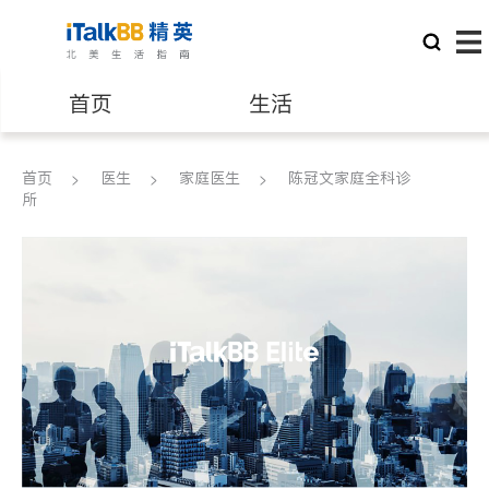
首页
生活
医生
律师
首页
医生
家庭医生
陈冠文家庭全科诊
所
保险理财
房地产租售
建筑装修
教育
养老
非盈利组织