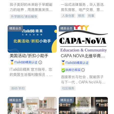
孩子美好的未来始于早期能
一站式法律服务，华人首选.
力的培养，用愿景激发孩子
房东房客、地产交易、意外
的学习潜力和动力。理念：
伤害、车祸重伤、商业诉
人身伤害
移民
刑事
升学顾问/课后辅导
拥有成长型心态是成功的基
讼、商标注册、移民信托、
车祸理赔
民事
房地产
石。
建筑合同、刑事案件全包办
信托/遗嘱
商业
商标注册
精英会员
精英会员
索赔
律师-其它
保释
美国活动/折扣小助手
CAPA NOVA北维华裔家
长会
iTalkBB精英认证
iTalkBB精英认证
iTalkBB精英 官方账号。您
执照已核实
的美国生活福利播报员，精
连接家长与社会，赋能孩子
选独家折扣、本地活动与专
与下一代，CAPA NoVA与您
业讲座，第一时间享受您的
携手建设包容、公平、充满
活动/折扣
社区服务
专属福利。
希望的社区。
精英会员
精英会员