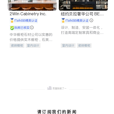
2Win Cabinetry Inc.
纽约贝拉奢华公司 BELL
A LUXE
iTalkBB精英认证
iTalkBB精英认证
设计、制造、安装一体化，
执照已核实
打造高端定制家具和商业空
中华橱柜石材公司以实惠的
间
价格提供实木橱柜，石英石
台面，多种优质不锈钢水
瓷砖橱柜
室内设计
室内设计
瓷砖橱柜
槽、水龙头与抽油烟机。品
建筑设计
卫浴洁具
卫浴洁具
地板建材
质厨房，家的选择。
室内装修
售前软装staging
室内装修
请订阅我们的新闻