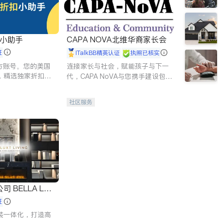
扣小助手
CAPA NOVA北维华裔家长会
证
iTalkBB精英认证
执照已核实
 官方账号。您的美国
连接家长与社会，赋能孩子与下一
，精选独家折扣、
代，CAPA NoVA与您携手建设包
讲座，第一时间享
容、公平、充满希望的社区。
。
社区服务
 LUX
证
装一体化，打造高