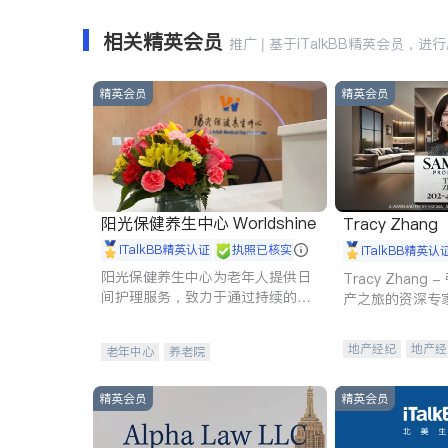
相关精英会员
推广 | 基于iTalkBB精英会员，进
精英会员
精英会员
阳光保健养生中心 Worldshine
Tracy Zhang
iTalkBB精英认证
执照已核实
iTalkBB精英认
阳光保健养生中心为老年人提供日
Tracy Zhan
间护理服务，致力于通过持续的护
产之旅的资深专
理创新来有效提升老年人的生活质
量。
地产经纪
地产经
老年中心
养老院
商业地产
商铺
精英会员
精英会员