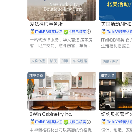
爱法律师事务所
美国活动/折
iTalkBB精英认证
执照已核实
iTalkBB精英认
一站式法律服务，华人首选.房东房
iTalkBB精英
客、地产交易、意外伤害、车祸重
生活福利播报员
伤、商业诉讼、商标注册、移民信
本地活动与专业
托、建筑合同、刑事案件全包办
受您的专属福利
人身伤害
移民
刑事
车祸理赔
活动/折扣
民事
房地产
信托/遗嘱
商业
商标注册
索赔
律师-其它
保释
精英会员
精英会员
2Win Cabinetry Inc.
纽约贝拉奢华公司 BELLA
E
iTalkBB精英认证
执照已核实
iTalkBB精英认
中华橱柜石材公司以实惠的价格提
设计、制造、安