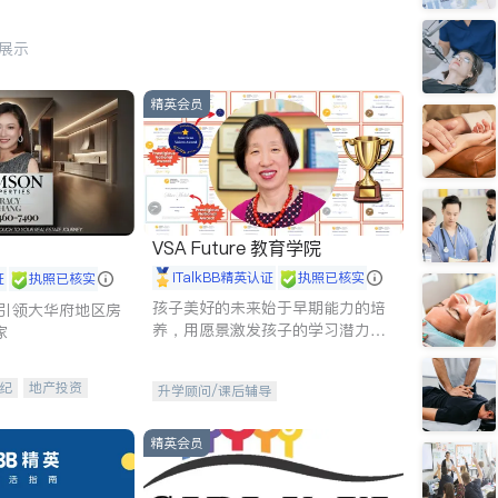
行展示
精英会员
VSA Future 教育学院
iTalkBB精英认证
执照已核实
证
执照已核实
孩子美好的未来始于早期能力的培
g - 引领大华府地区房
养，用愿景激发孩子的学习潜力和
家
动力。理念：拥有成长型心态是成
功的基石。
纪
地产投资
升学顾问/课后辅导
租售
开发商建商
精英会员