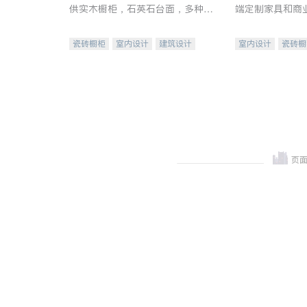
供实木橱柜，石英石台面，多种优
端定制家具和商
质不锈钢水槽、水龙头与抽油烟
机。品质厨房，家的选择。
瓷砖橱柜
室内设计
建筑设计
室内设计
瓷砖橱
卫浴洁具
室内装修
地板建材
售前软
室内装修