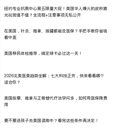
纽约专业抗衰中心黑五限量大促！美国华人爆火的皮秒激
光祛斑值不值？全流程+注意事项无私公开
在美国，针灸、推拿、拔罐都能走医保？手把手教你省钱
看中医
美国移民体检推荐，搞定绿卡必过这一关！
2026北美医美趋势全解：七大科技正夯，快来看看哪个
适合你？
美国按摩、推拿与正骨替代疗法学问多，如何用医保降费
用
要不要送孩子去美国读高中？看完这些条件再决定！