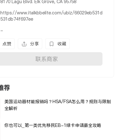
8170 Lagu Blvd. Elk Grove, CA 95758
https://www.italkbbelite.com/ubiz/66029eb531d
531db74f697ee
-
点赞
分享
收藏
联系商家
推荐
美国运动器材能报销吗？HSA/FSA怎么用？规则与限制
全解析
你也可以_第一类优先移民EB-1绿卡申请最全攻略