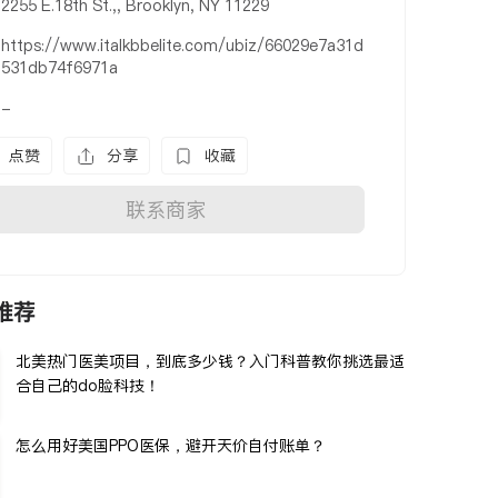
2255 E.18th St.,, Brooklyn, NY 11229
https://www.italkbbelite.com/ubiz/66029e7a31d
531db74f6971a
-
点赞
分享
收藏
联系商家
推荐
北美热门医美项目，到底多少钱？入门科普教你挑选最适
合自己的do脸科技！
怎么用好美国PPO医保，避开天价自付账单？