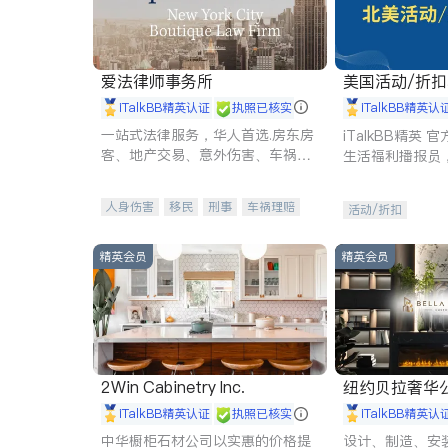
爱法律师事务所
美国活动/折
iTalkBB精英认证
执照已核实
iTalkBB精英认
一站式法律服务，华人首选.房东房
iTalkBB精英
客、地产交易、意外伤害、车祸重
生活福利播报员
伤、商业诉讼、商标注册、移民信
本地活动与专业
托、建筑合同、刑事案件全包办
受您的专属福利
人身伤害
移民
刑事
车祸理赔
活动/折扣
民事
房地产
信托/遗嘱
商业
商标注册
索赔
律师-其它
保释
精英会员
精英会员
2Win Cabinetry Inc.
纽约贝拉奢华公司 BELLA
E
iTalkBB精英认证
执照已核实
iTalkBB精英认
中华橱柜石材公司以实惠的价格提
设计、制造、安