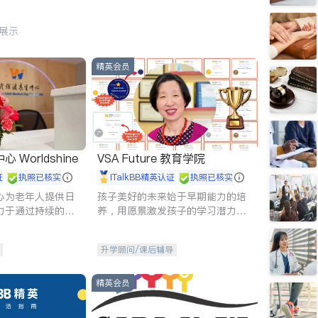
行展示
精英会员
Worldshine
VSA Future 教育学院
证
执照已核实
iTalkBB精英认证
执照已核实
心为老年人提供日
孩子美好的未来始于早期能力的培
力于通过持续的护
养，用愿景激发孩子的学习潜力和
升老年人的生活质
动力。理念：拥有成长型心态是成
功的基石。
升学顾问/课后辅导
精英会员