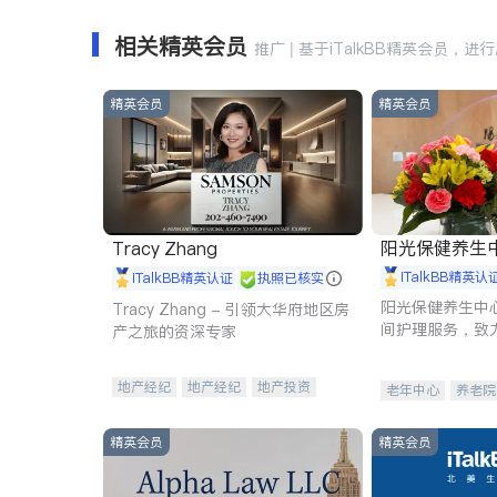
相关精英会员
推广 | 基于iTalkBB精英会员，进
精英会员
精英会员
阳光保健养生中心 
Tracy Zhang
iTalkBB精英认
iTalkBB精英认证
执照已核实
阳光保健养生中
Tracy Zhang - 引领大华府地区房
间护理服务，致
产之旅的资深专家
理创新来有效提
量。
地产经纪
地产经纪
地产投资
老年中心
养老院
商业地产
商铺租售
开发商建商
精英会员
精英会员