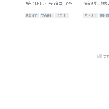
供实木橱柜，石英石台面，多种优
端定制家具和商
质不锈钢水槽、水龙头与抽油烟
机。品质厨房，家的选择。
瓷砖橱柜
室内设计
建筑设计
室内设计
瓷砖橱
卫浴洁具
室内装修
地板建材
售前软
室内装修