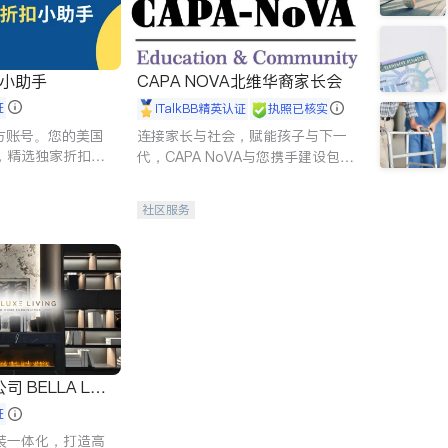
扣小助手
CAPA NOVA北维华裔家长会
证
iTalkBB精英认证
执照已核实
 官方账号。您的美国
连接家长与社会，赋能孩子与下一
，精选独家折扣、
代，CAPA NoVA与您携手建设包
讲座，第一时间享
容、公平、充满希望的社区。
。
社区服务
 LUX
证
装一体化，打造高