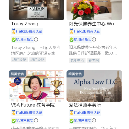
Tracy Zhang
阳光保健养生中心 World
shine
iTalkBB精英认证
iTalkBB精英认证
执照已核实
执照已核实
阳光保健养生中心为老年人
Tracy Zhang - 引领大华府
提供日间护理服务，致力于
地区房产之旅的资深专家
通过持续的护理创新来有效
地产经纪
地产经纪
老年中心
养老院
提升老年人的生活质量。
地产投资
商业地产
商铺租售
开发商建商
精英会员
精英会员
VSA Future 教育学院
爱法律师事务所
iTalkBB精英认证
iTalkBB精英认证
执照已核实
执照已核实
孩子美好的未来始于早期能
一站式法律服务，华人首选.