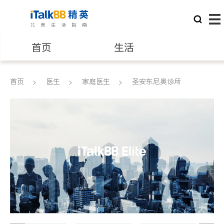
首页
生活
医生
律师
首页
医生
家庭医生
圣安东尼奥诊所
保险理财
房地产租售
建筑装修
教育
养老
非盈利组织