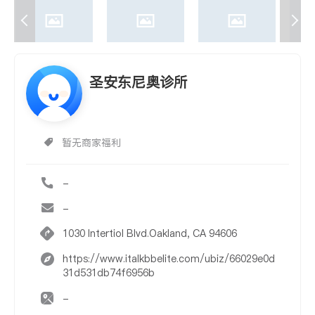
圣安东尼奥诊所
暂无商家福利
-
-
1030 Intertiol Blvd.Oakland, CA 94606
https://www.italkbbelite.com/ubiz/66029e0d
31d531db74f6956b
-