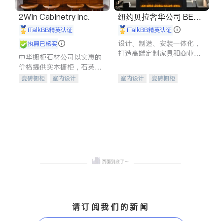
2Win Cabinetry Inc.
纽约贝拉奢华公司 BELL
A LUXE
iTalkBB精英认证
iTalkBB精英认证
设计、制造、安装一体化，
执照已核实
打造高端定制家具和商业空
中华橱柜石材公司以实惠的
间
价格提供实木橱柜，石英石
台面，多种优质不锈钢水
瓷砖橱柜
室内设计
室内设计
瓷砖橱柜
槽、水龙头与抽油烟机。品
建筑设计
卫浴洁具
卫浴洁具
地板建材
质厨房，家的选择。
室内装修
售前软装staging
室内装修
请订阅我们的新闻