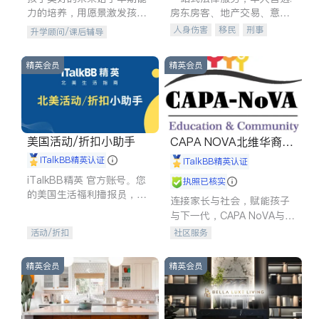
力的培养，用愿景激发孩子
房东房客、地产交易、意外
的学习潜力和动力。理念：
伤害、车祸重伤、商业诉
人身伤害
移民
刑事
升学顾问/课后辅导
拥有成长型心态是成功的基
讼、商标注册、移民信托、
车祸理赔
民事
房地产
石。
建筑合同、刑事案件全包办
信托/遗嘱
商业
商标注册
精英会员
精英会员
索赔
律师-其它
保释
美国活动/折扣小助手
CAPA NOVA北维华裔家
长会
iTalkBB精英认证
iTalkBB精英认证
iTalkBB精英 官方账号。您
执照已核实
的美国生活福利播报员，精
连接家长与社会，赋能孩子
选独家折扣、本地活动与专
与下一代，CAPA NoVA与您
业讲座，第一时间享受您的
携手建设包容、公平、充满
活动/折扣
社区服务
专属福利。
希望的社区。
精英会员
精英会员