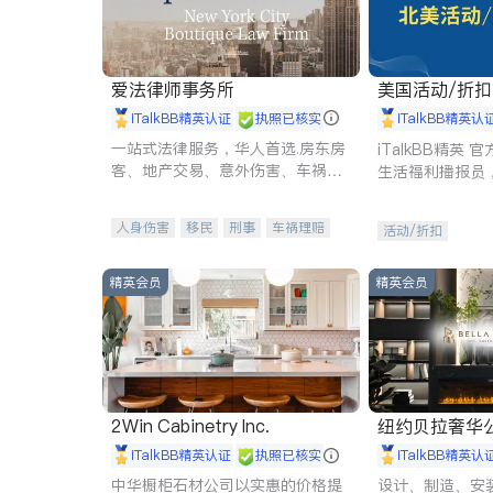
爱法律师事务所
美国活动/折
iTalkBB精英认证
执照已核实
iTalkBB精英认
一站式法律服务，华人首选.房东房
iTalkBB精英
客、地产交易、意外伤害、车祸重
生活福利播报员
伤、商业诉讼、商标注册、移民信
本地活动与专业
托、建筑合同、刑事案件全包办
受您的专属福利
人身伤害
移民
刑事
车祸理赔
活动/折扣
民事
房地产
信托/遗嘱
商业
商标注册
索赔
律师-其它
保释
精英会员
精英会员
2Win Cabinetry Inc.
纽约贝拉奢华公司 BELLA
E
iTalkBB精英认证
执照已核实
iTalkBB精英认
中华橱柜石材公司以实惠的价格提
设计、制造、安