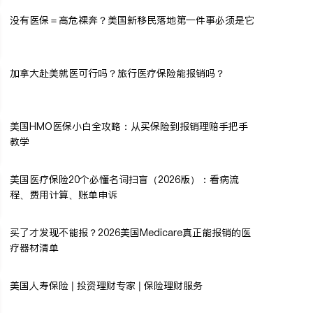
没有医保＝高危裸奔？美国新移民落地第一件事必须是它
加拿大赴美就医可行吗？旅行医疗保险能报销吗？
美国HMO医保小白全攻略：从买保险到报销理赔手把手
教学
美国医疗保险20个必懂名词扫盲（2026版）：看病流
程、费用计算、账单申诉
买了才发现不能报？2026美国Medicare真正能报销的医
疗器材清单
美国人寿保险 | 投资理财专家 | 保险理财服务