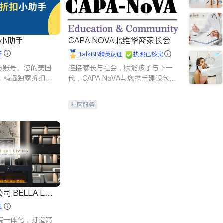
扣小助手
CAPA NOVA北维华裔家长会
证
iTalkBB精英认证
执照已核实
 官方账号。您的美国
连接家长与社会，赋能孩子与下一
，精选独家折扣、
代，CAPA NoVA与您携手建设包
讲座，第一时间享
容、公平、充满希望的社区。
。
社区服务
 LUX
证
装一体化，打造高