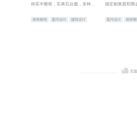
供实木橱柜，石英石台面，多种优
端定制家具和商
质不锈钢水槽、水龙头与抽油烟
机。品质厨房，家的选择。
瓷砖橱柜
室内设计
建筑设计
室内设计
瓷砖橱
卫浴洁具
室内装修
地板建材
售前软
室内装修