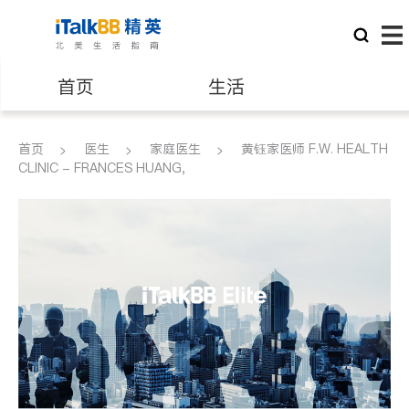
首页
生活
医生
律师
首页
医生
家庭医生
黄钰家医师 F.W. HEALTH
CLINIC - FRANCES HUANG,
保险理财
房地产租售
建筑装修
教育
养老
非盈利组织