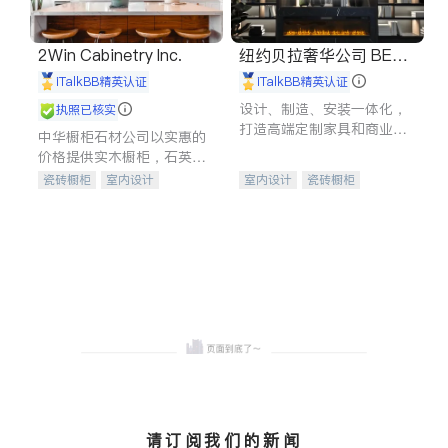
2Win Cabinetry Inc.
纽约贝拉奢华公司 BELL
A LUXE
iTalkBB精英认证
iTalkBB精英认证
设计、制造、安装一体化，
执照已核实
打造高端定制家具和商业空
中华橱柜石材公司以实惠的
间
价格提供实木橱柜，石英石
台面，多种优质不锈钢水
瓷砖橱柜
室内设计
室内设计
瓷砖橱柜
槽、水龙头与抽油烟机。品
建筑设计
卫浴洁具
卫浴洁具
地板建材
质厨房，家的选择。
室内装修
售前软装staging
室内装修
请订阅我们的新闻