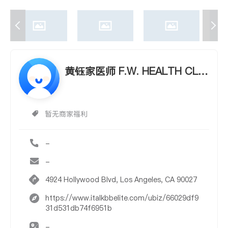
黄钰家医师 F.W. HEALTH CLIN
IC - FRANCES HUANG,
暂无商家福利
-
-
4924 Hollywood Blvd, Los Angeles, CA 90027
https://www.italkbbelite.com/ubiz/66029df9
31d531db74f6951b
-