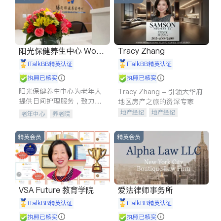
阳光保健养生中心 World
Tracy Zhang
shine
iTalkBB精英认证
iTalkBB精英认证
执照已核实
执照已核实
阳光保健养生中心为老年人
Tracy Zhang - 引领大华府
提供日间护理服务，致力于
地区房产之旅的资深专家
通过持续的护理创新来有效
地产经纪
地产经纪
老年中心
养老院
提升老年人的生活质量。
地产投资
商业地产
商铺租售
开发商建商
精英会员
精英会员
VSA Future 教育学院
爱法律师事务所
iTalkBB精英认证
iTalkBB精英认证
执照已核实
执照已核实