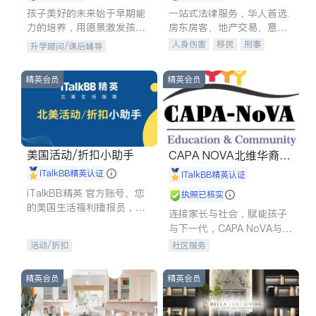
孩子美好的未来始于早期能
一站式法律服务，华人首选.
力的培养，用愿景激发孩子
房东房客、地产交易、意外
的学习潜力和动力。理念：
伤害、车祸重伤、商业诉
人身伤害
移民
刑事
升学顾问/课后辅导
拥有成长型心态是成功的基
讼、商标注册、移民信托、
车祸理赔
民事
房地产
石。
建筑合同、刑事案件全包办
信托/遗嘱
商业
商标注册
精英会员
精英会员
索赔
律师-其它
保释
美国活动/折扣小助手
CAPA NOVA北维华裔家
长会
iTalkBB精英认证
iTalkBB精英认证
iTalkBB精英 官方账号。您
执照已核实
的美国生活福利播报员，精
连接家长与社会，赋能孩子
选独家折扣、本地活动与专
与下一代，CAPA NoVA与您
业讲座，第一时间享受您的
携手建设包容、公平、充满
活动/折扣
社区服务
专属福利。
希望的社区。
精英会员
精英会员