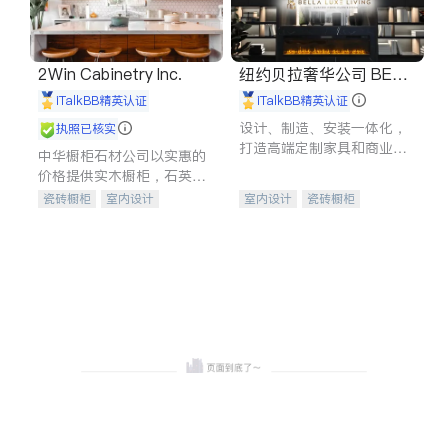
2Win Cabinetry Inc.
纽约贝拉奢华公司 BELL
A LUXE
iTalkBB精英认证
iTalkBB精英认证
设计、制造、安装一体化，
执照已核实
打造高端定制家具和商业空
中华橱柜石材公司以实惠的
间
价格提供实木橱柜，石英石
台面，多种优质不锈钢水
瓷砖橱柜
室内设计
室内设计
瓷砖橱柜
槽、水龙头与抽油烟机。品
建筑设计
卫浴洁具
卫浴洁具
地板建材
质厨房，家的选择。
室内装修
售前软装staging
室内装修