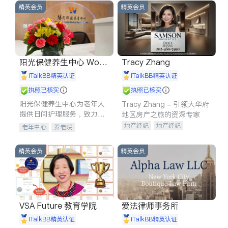
精英会员
精英会员
阳光保健养生中心 World
Tracy Zhang
shine
iTalkBB精英认证
iTalkBB精英认证
执照已核实
执照已核实
阳光保健养生中心为老年人
Tracy Zhang - 引领大华府
提供日间护理服务，致力于
地区房产之旅的资深专家
通过持续的护理创新来有效
地产经纪
地产经纪
老年中心
养老院
提升老年人的生活质量。
地产投资
商业地产
商铺租售
开发商建商
精英会员
精英会员
VSA Future 教育学院
爱法律师事务所
iTalkBB精英认证
iTalkBB精英认证