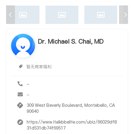
Dr. Michael S. Chai, MD
暂无商家福利
-
-
309 West Beverly Boulevard, Montebello, CA
90640
https://www.italkbbelite.com/ubiz/66029df8
31d531db74f69517