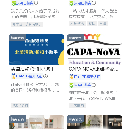
执照已核实
执照已核实
孩子美好的未来始于早期能
一站式法律服务，华人首选.
力的培养，用愿景激发孩子
房东房客、地产交易、意外
的学习潜力和动力。理念：
伤害、车祸重伤、商业诉
人身伤害
移民
刑事
升学顾问/课后辅导
拥有成长型心态是成功的基
讼、商标注册、移民信托、
车祸理赔
民事
房地产
石。
建筑合同、刑事案件全包办
信托/遗嘱
商业
商标注册
精英会员
精英会员
索赔
律师-其它
保释
美国活动/折扣小助手
CAPA NOVA北维华裔家
长会
iTalkBB精英认证
iTalkBB精英认证
iTalkBB精英 官方账号。您
执照已核实
的美国生活福利播报员，精
连接家长与社会，赋能孩子
选独家折扣、本地活动与专
与下一代，CAPA NoVA与您
业讲座，第一时间享受您的
携手建设包容、公平、充满
活动/折扣
社区服务
专属福利。
希望的社区。
精英会员
精英会员