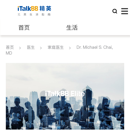
首页
生活
医生
律师
首页
医生
家庭医生
Dr. Michael S. Chai,
MD
保险理财
房地产租售
建筑装修
教育
养老
非盈利组织