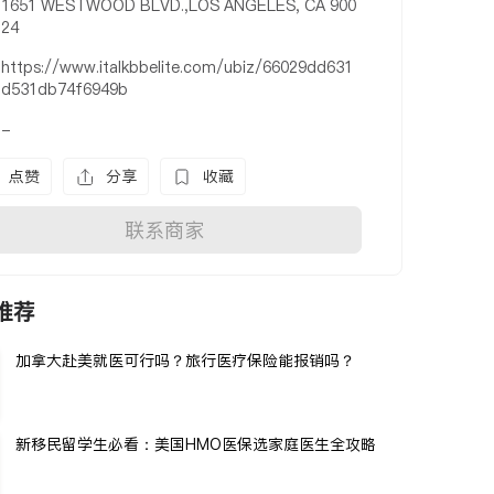
1651 WESTWOOD BLVD.,LOS ANGELES, CA 900
24
https://www.italkbbelite.com/ubiz/66029dd631
d531db74f6949b
-
点赞
分享
收藏
联系商家
推荐
加拿大赴美就医可行吗？旅行医疗保险能报销吗？
新移民留学生必看：美国HMO医保选家庭医生全攻略