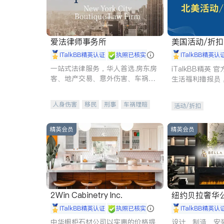
爱法律师事务所
美国活动/折
iTalkBB精英认证
执照已核实
iTalkBB精英认
一站式法律服务，华人首选.房东房
iTalkBB精英
客、地产交易、意外伤害、车祸重
生活福利播报员
伤、商业诉讼、商标注册、移民信
本地活动与专业
托、建筑合同、刑事案件全包办
受您的专属福利
人身伤害
移民
刑事
车祸理赔
活动/折扣
民事
房地产
信托/遗嘱
商业
商标注册
索赔
律师-其它
保释
精英会员
精英会员
2Win Cabinetry Inc.
纽约贝拉奢华公司 BELLA
E
iTalkBB精英认证
执照已核实
iTalkBB精英认
中华橱柜石材公司以实惠的价格提
设计、制造、安