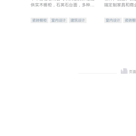
供实木橱柜，石英石台面，多种优
端定制家具和商
质不锈钢水槽、水龙头与抽油烟
机。品质厨房，家的选择。
瓷砖橱柜
室内设计
建筑设计
室内设计
瓷砖橱
卫浴洁具
室内装修
地板建材
售前软
室内装修