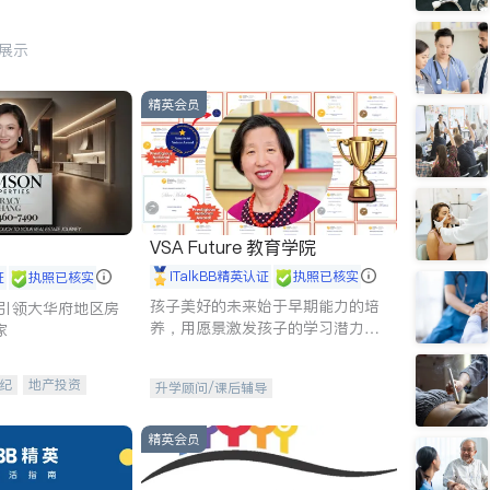
行展示
精英会员
VSA Future 教育学院
iTalkBB精英认证
执照已核实
证
执照已核实
孩子美好的未来始于早期能力的培
g - 引领大华府地区房
养，用愿景激发孩子的学习潜力和
家
动力。理念：拥有成长型心态是成
功的基石。
纪
地产投资
升学顾问/课后辅导
租售
开发商建商
精英会员