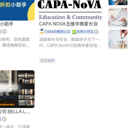
扣小助手
CAPA NOVA北维华裔家长会
证
iTalkBB精英认证
执照已核实
 官方账号。您的美国
连接家长与社会，赋能孩子与下一
，精选独家折扣、
代，CAPA NoVA与您携手建设包
讲座，第一时间享
容、公平、充满希望的社区。
。
社区服务
 LUX
证
装一体化，打造高