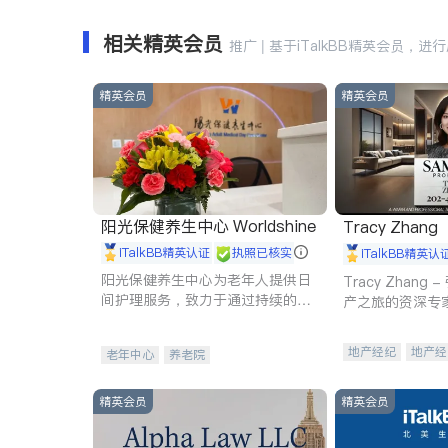
相关精英会员
推广 | 基于iTalkBB精英会员，进
精英会员
精英会员
阳光保健养生中心 Worldshine
Tracy Zhang
iTalkBB精英认证
执照已核实
iTalkBB精英认
阳光保健养生中心为老年人提供日
Tracy Zhan
间护理服务，致力于通过持续的护
产之旅的资深专
理创新来有效提升老年人的生活质
量。
地产经纪
地产经
老年中心
养老院
商业地产
商铺
精英会员
精英会员