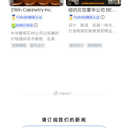
2Win Cabinetry Inc.
纽约贝拉奢华公司 BELL
A LUXE
iTalkBB精英认证
iTalkBB精英认证
设计、制造、安装一体化，
执照已核实
打造高端定制家具和商业空
中华橱柜石材公司以实惠的
间
价格提供实木橱柜，石英石
台面，多种优质不锈钢水
瓷砖橱柜
室内设计
室内设计
瓷砖橱柜
槽、水龙头与抽油烟机。品
建筑设计
卫浴洁具
卫浴洁具
地板建材
质厨房，家的选择。
室内装修
售前软装staging
室内装修
请订阅我们的新闻