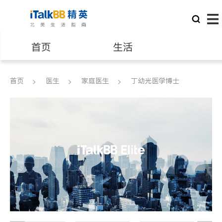
首页
生活
医生
律师
首页
医生
家庭医生
丁幼光医学博士
保险理财
房地产租售
建筑装修
教育
养老
非盈利组织