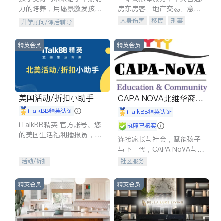
力的培养，用愿景激发孩子
房东房客、地产交易、意外
的学习潜力和动力。理念：
伤害、车祸重伤、商业诉
人身伤害
移民
刑事
升学顾问/课后辅导
拥有成长型心态是成功的基
讼、商标注册、移民信托、
车祸理赔
民事
房地产
石。
建筑合同、刑事案件全包办
信托/遗嘱
商业
商标注册
精英会员
精英会员
索赔
律师-其它
保释
美国活动/折扣小助手
CAPA NOVA北维华裔家
长会
iTalkBB精英认证
iTalkBB精英认证
iTalkBB精英 官方账号。您
执照已核实
的美国生活福利播报员，精
连接家长与社会，赋能孩子
选独家折扣、本地活动与专
与下一代，CAPA NoVA与您
业讲座，第一时间享受您的
携手建设包容、公平、充满
活动/折扣
社区服务
专属福利。
希望的社区。
精英会员
精英会员