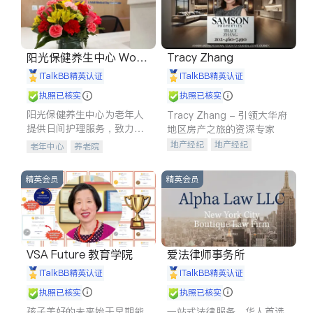
阳光保健养生中心 World
Tracy Zhang
shine
iTalkBB精英认证
iTalkBB精英认证
执照已核实
执照已核实
阳光保健养生中心为老年人
Tracy Zhang - 引领大华府
提供日间护理服务，致力于
地区房产之旅的资深专家
通过持续的护理创新来有效
地产经纪
地产经纪
老年中心
养老院
提升老年人的生活质量。
地产投资
商业地产
商铺租售
开发商建商
精英会员
精英会员
VSA Future 教育学院
爱法律师事务所
iTalkBB精英认证
iTalkBB精英认证
执照已核实
执照已核实
孩子美好的未来始于早期能
一站式法律服务，华人首选.