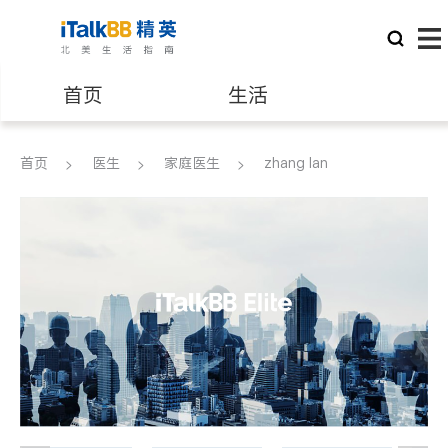
首页
生活
医生
律师
首页
医生
家庭医生
zhang lan
保险理财
房地产租售
建筑装修
教育
养老
非盈利组织