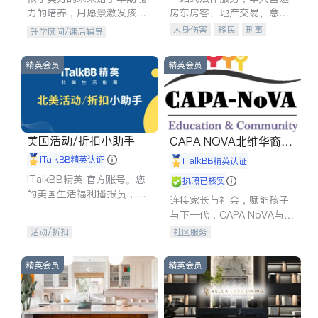
力的培养，用愿景激发孩子
房东房客、地产交易、意外
的学习潜力和动力。理念：
伤害、车祸重伤、商业诉
人身伤害
移民
刑事
升学顾问/课后辅导
拥有成长型心态是成功的基
讼、商标注册、移民信托、
车祸理赔
民事
房地产
石。
建筑合同、刑事案件全包办
信托/遗嘱
商业
商标注册
精英会员
精英会员
索赔
律师-其它
保释
美国活动/折扣小助手
CAPA NOVA北维华裔家
长会
iTalkBB精英认证
iTalkBB精英认证
iTalkBB精英 官方账号。您
执照已核实
的美国生活福利播报员，精
连接家长与社会，赋能孩子
选独家折扣、本地活动与专
与下一代，CAPA NoVA与您
业讲座，第一时间享受您的
携手建设包容、公平、充满
活动/折扣
社区服务
专属福利。
希望的社区。
精英会员
精英会员