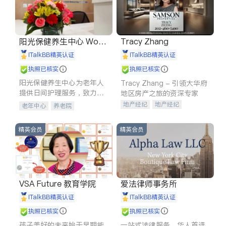
阳光保健养生中心 World
Tracy Zhang
shine
iTalkBB精英认证
iTalkBB精英认证
执照已核实
执照已核实
阳光保健养生中心为老年人
Tracy Zhang - 引领大华府
提供日间护理服务，致力于
地区房产之旅的资深专家
通过持续的护理创新来有效
地产经纪
地产经纪
老年中心
养老院
提升老年人的生活质量。
地产投资
商业地产
商铺租售
开发商建商
精英会员
精英会员
VSA Future 教育学院
爱法律师事务所
iTalkBB精英认证
iTalkBB精英认证
执照已核实
执照已核实
孩子美好的未来始于早期能
一站式法律服务，华人首选.