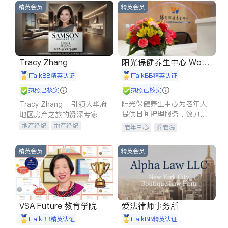
精英会员
精英会员
Tracy Zhang
阳光保健养生中心 World
shine
iTalkBB精英认证
iTalkBB精英认证
执照已核实
执照已核实
阳光保健养生中心为老年人
Tracy Zhang - 引领大华府
提供日间护理服务，致力于
地区房产之旅的资深专家
通过持续的护理创新来有效
地产经纪
地产经纪
老年中心
养老院
提升老年人的生活质量。
地产投资
商业地产
商铺租售
开发商建商
精英会员
精英会员
VSA Future 教育学院
爱法律师事务所
iTalkBB精英认证
iTalkBB精英认证