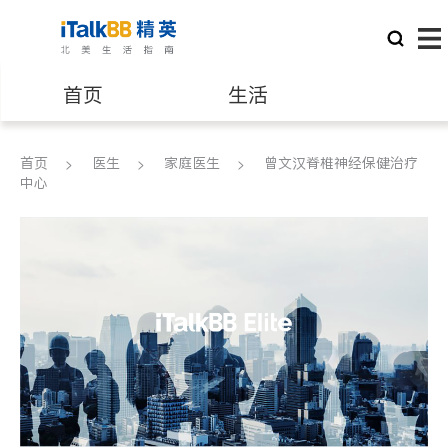
首页
生活
医生
律师
首页
医生
家庭医生
曾文汉脊椎神经保健治疗
中心
保险理财
房地产租售
建筑装修
教育
养老
非盈利组织