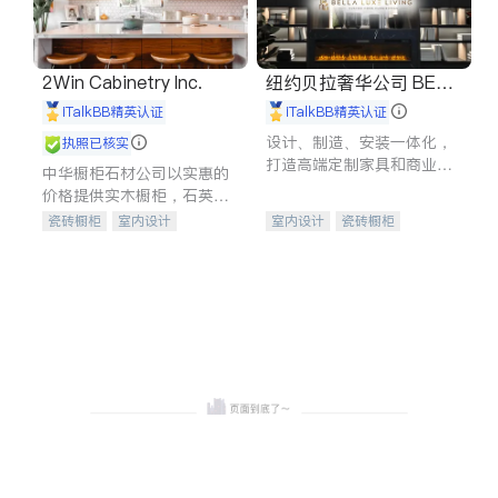
2Win Cabinetry Inc.
纽约贝拉奢华公司 BELL
A LUXE
iTalkBB精英认证
iTalkBB精英认证
设计、制造、安装一体化，
执照已核实
打造高端定制家具和商业空
中华橱柜石材公司以实惠的
间
价格提供实木橱柜，石英石
台面，多种优质不锈钢水
瓷砖橱柜
室内设计
室内设计
瓷砖橱柜
槽、水龙头与抽油烟机。品
建筑设计
卫浴洁具
卫浴洁具
地板建材
质厨房，家的选择。
室内装修
售前软装staging
室内装修