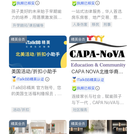
执照已核实
执照已核实
孩子美好的未来始于早期能
一站式法律服务，华人首选.
力的培养，用愿景激发孩子
房东房客、地产交易、意外
的学习潜力和动力。理念：
伤害、车祸重伤、商业诉
人身伤害
移民
刑事
升学顾问/课后辅导
拥有成长型心态是成功的基
讼、商标注册、移民信托、
车祸理赔
民事
房地产
石。
建筑合同、刑事案件全包办
信托/遗嘱
商业
商标注册
精英会员
精英会员
索赔
律师-其它
保释
美国活动/折扣小助手
CAPA NOVA北维华裔家
长会
iTalkBB精英认证
iTalkBB精英认证
iTalkBB精英 官方账号。您
执照已核实
的美国生活福利播报员，精
连接家长与社会，赋能孩子
选独家折扣、本地活动与专
与下一代，CAPA NoVA与您
业讲座，第一时间享受您的
携手建设包容、公平、充满
活动/折扣
社区服务
专属福利。
希望的社区。
精英会员
精英会员