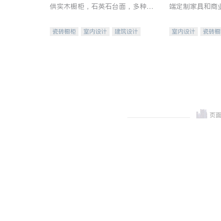
供实木橱柜，石英石台面，多种优
端定制家具和商
质不锈钢水槽、水龙头与抽油烟
机。品质厨房，家的选择。
瓷砖橱柜
室内设计
建筑设计
室内设计
瓷砖橱
卫浴洁具
室内装修
地板建材
售前软
室内装修