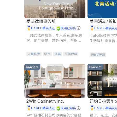
爱法律师事务所
美国活动/折
iTalkBB精英认证
执照已核实
iTalkBB精英认
一站式法律服务，华人首选.房东房
iTalkBB精英
客、地产交易、意外伤害、车祸重
生活福利播报员
伤、商业诉讼、商标注册、移民信
本地活动与专业
托、建筑合同、刑事案件全包办
受您的专属福利
人身伤害
移民
刑事
车祸理赔
活动/折扣
民事
房地产
信托/遗嘱
商业
商标注册
索赔
律师-其它
保释
精英会员
精英会员
2Win Cabinetry Inc.
纽约贝拉奢华公司 BELLA
E
iTalkBB精英认证
执照已核实
iTalkBB精英认
中华橱柜石材公司以实惠的价格提
设计、制造、安