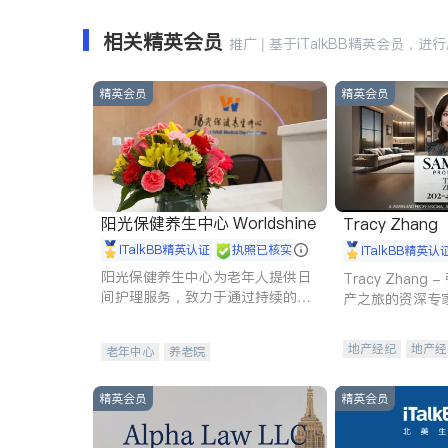
相关精英会员
推广 | 基于iTalkBB精英会员，进
精英会员
精英会员
阳光保健养生中心 Worldshine
Tracy Zhang
iTalkBB精英认证
执照已核实
iTalkBB精英认
阳光保健养生中心为老年人提供日
Tracy Zhan
间护理服务，致力于通过持续的护
产之旅的资深专
理创新来有效提升老年人的生活质
量。
地产经纪
地产经
老年中心
养老院
商业地产
商铺
精英会员
精英会员