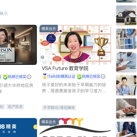
行展示
精英会员
VSA Future 教育学院
iTalkBB精英认证
执照已核实
证
执照已核实
孩子美好的未来始于早期能力的培
g - 引领大华府地区房
养，用愿景激发孩子的学习潜力和
家
动力。理念：拥有成长型心态是成
功的基石。
纪
地产投资
升学顾问/课后辅导
租售
开发商建商
精英会员