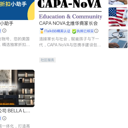
扣小助手
CAPA NOVA北维华裔家长会
证
iTalkBB精英认证
执照已核实
 官方账号。您的美国
连接家长与社会，赋能孩子与下一
，精选独家折扣、
代，CAPA NoVA与您携手建设包
讲座，第一时间享
容、公平、充满希望的社区。
。
社区服务
 LUX
证
装一体化，打造高