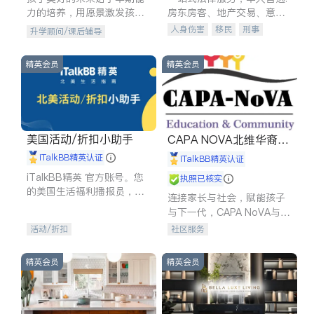
力的培养，用愿景激发孩子
房东房客、地产交易、意外
的学习潜力和动力。理念：
伤害、车祸重伤、商业诉
人身伤害
移民
刑事
升学顾问/课后辅导
拥有成长型心态是成功的基
讼、商标注册、移民信托、
车祸理赔
民事
房地产
石。
建筑合同、刑事案件全包办
信托/遗嘱
商业
商标注册
精英会员
精英会员
索赔
律师-其它
保释
美国活动/折扣小助手
CAPA NOVA北维华裔家
长会
iTalkBB精英认证
iTalkBB精英认证
iTalkBB精英 官方账号。您
执照已核实
的美国生活福利播报员，精
连接家长与社会，赋能孩子
选独家折扣、本地活动与专
与下一代，CAPA NoVA与您
业讲座，第一时间享受您的
携手建设包容、公平、充满
活动/折扣
社区服务
专属福利。
希望的社区。
精英会员
精英会员