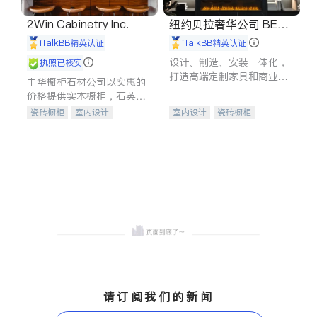
2Win Cabinetry Inc.
纽约贝拉奢华公司 BELL
A LUXE
iTalkBB精英认证
iTalkBB精英认证
设计、制造、安装一体化，
执照已核实
打造高端定制家具和商业空
中华橱柜石材公司以实惠的
间
价格提供实木橱柜，石英石
台面，多种优质不锈钢水
瓷砖橱柜
室内设计
室内设计
瓷砖橱柜
槽、水龙头与抽油烟机。品
建筑设计
卫浴洁具
卫浴洁具
地板建材
质厨房，家的选择。
室内装修
售前软装staging
室内装修
请订阅我们的新闻