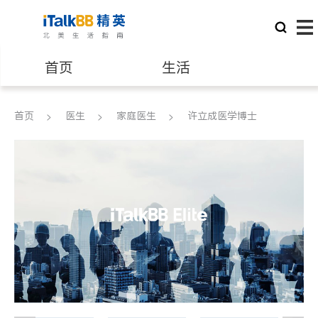
首页
生活
医生
律师
首页
医生
家庭医生
许立成医学博士
保险理财
房地产租售
建筑装修
教育
养老
非盈利组织