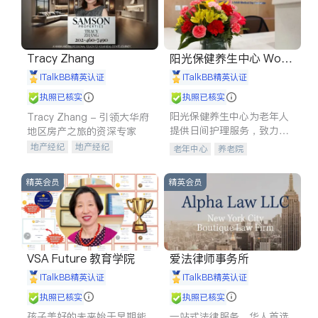
Tracy Zhang
阳光保健养生中心 World
shine
iTalkBB精英认证
iTalkBB精英认证
执照已核实
执照已核实
阳光保健养生中心为老年人
Tracy Zhang - 引领大华府
提供日间护理服务，致力于
地区房产之旅的资深专家
通过持续的护理创新来有效
地产经纪
地产经纪
老年中心
养老院
提升老年人的生活质量。
地产投资
商业地产
商铺租售
开发商建商
精英会员
精英会员
VSA Future 教育学院
爱法律师事务所
iTalkBB精英认证
iTalkBB精英认证
执照已核实
执照已核实
孩子美好的未来始于早期能
一站式法律服务，华人首选.