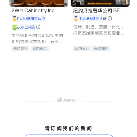
2Win Cabinetry Inc.
纽约贝拉奢华公司 BELL
A LUXE
iTalkBB精英认证
iTalkBB精英认证
设计、制造、安装一体化，
执照已核实
打造高端定制家具和商业空
中华橱柜石材公司以实惠的
间
价格提供实木橱柜，石英石
台面，多种优质不锈钢水
瓷砖橱柜
室内设计
室内设计
瓷砖橱柜
槽、水龙头与抽油烟机。品
建筑设计
卫浴洁具
卫浴洁具
地板建材
质厨房，家的选择。
室内装修
售前软装staging
室内装修
请订阅我们的新闻