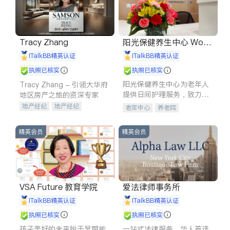
Tracy Zhang
阳光保健养生中心 World
shine
iTalkBB精英认证
iTalkBB精英认证
执照已核实
执照已核实
阳光保健养生中心为老年人
Tracy Zhang - 引领大华府
提供日间护理服务，致力于
地区房产之旅的资深专家
通过持续的护理创新来有效
地产经纪
地产经纪
老年中心
养老院
提升老年人的生活质量。
地产投资
商业地产
商铺租售
开发商建商
精英会员
精英会员
VSA Future 教育学院
爱法律师事务所
iTalkBB精英认证
iTalkBB精英认证
执照已核实
执照已核实
孩子美好的未来始于早期能
一站式法律服务，华人首选.