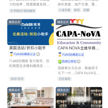
力的培养，用愿景激发孩子
房东房客、地产交易、意外
的学习潜力和动力。理念：
伤害、车祸重伤、商业诉
人身伤害
移民
刑事
升学顾问/课后辅导
拥有成长型心态是成功的基
讼、商标注册、移民信托、
车祸理赔
民事
房地产
石。
建筑合同、刑事案件全包办
信托/遗嘱
商业
商标注册
精英会员
精英会员
索赔
律师-其它
保释
美国活动/折扣小助手
CAPA NOVA北维华裔家
长会
iTalkBB精英认证
iTalkBB精英认证
iTalkBB精英 官方账号。您
执照已核实
的美国生活福利播报员，精
连接家长与社会，赋能孩子
选独家折扣、本地活动与专
与下一代，CAPA NoVA与您
业讲座，第一时间享受您的
携手建设包容、公平、充满
活动/折扣
社区服务
专属福利。
希望的社区。
精英会员
精英会员