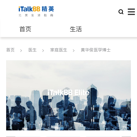
首页
生活
医生
律师
首页
医生
家庭医生
黄华俊医学博士
保险理财
房地产租售
建筑装修
教育
养老
非盈利组织