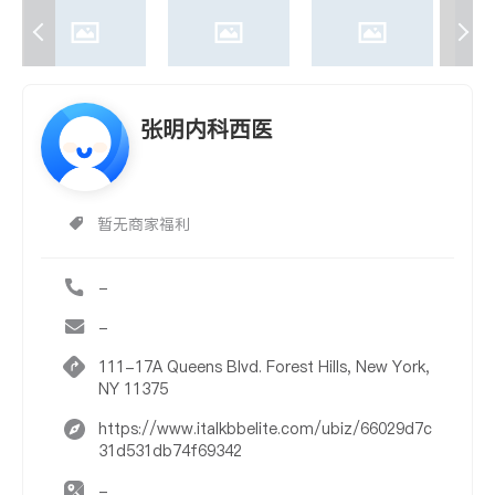
张明内科西医
暂无商家福利
-
-
111-17A Queens Blvd. Forest Hills, New York,
NY 11375
https://www.italkbbelite.com/ubiz/66029d7c
31d531db74f69342
-