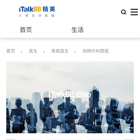
首页
生活
医生
律师
首页
医生
家庭医生
张明内科西医
保险理财
房地产租售
建筑装修
教育
养老
非盈利组织