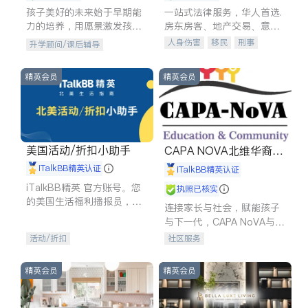
孩子美好的未来始于早期能
一站式法律服务，华人首选.
力的培养，用愿景激发孩子
房东房客、地产交易、意外
的学习潜力和动力。理念：
伤害、车祸重伤、商业诉
人身伤害
移民
刑事
升学顾问/课后辅导
拥有成长型心态是成功的基
讼、商标注册、移民信托、
车祸理赔
民事
房地产
石。
建筑合同、刑事案件全包办
信托/遗嘱
商业
商标注册
精英会员
精英会员
索赔
律师-其它
保释
美国活动/折扣小助手
CAPA NOVA北维华裔家
长会
iTalkBB精英认证
iTalkBB精英认证
iTalkBB精英 官方账号。您
执照已核实
的美国生活福利播报员，精
连接家长与社会，赋能孩子
选独家折扣、本地活动与专
与下一代，CAPA NoVA与您
业讲座，第一时间享受您的
携手建设包容、公平、充满
活动/折扣
社区服务
专属福利。
希望的社区。
精英会员
精英会员