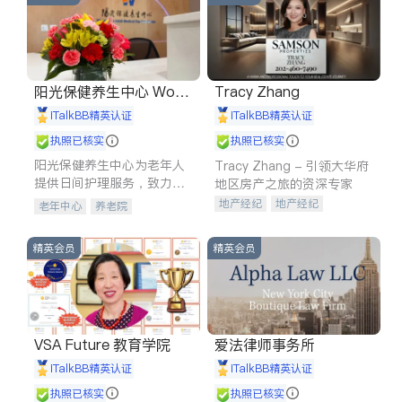
阳光保健养生中心 World
Tracy Zhang
shine
iTalkBB精英认证
iTalkBB精英认证
执照已核实
执照已核实
阳光保健养生中心为老年人
Tracy Zhang - 引领大华府
提供日间护理服务，致力于
地区房产之旅的资深专家
通过持续的护理创新来有效
地产经纪
地产经纪
老年中心
养老院
提升老年人的生活质量。
地产投资
商业地产
商铺租售
开发商建商
精英会员
精英会员
VSA Future 教育学院
爱法律师事务所
iTalkBB精英认证
iTalkBB精英认证
执照已核实
执照已核实