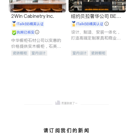
2Win Cabinetry Inc.
纽约贝拉奢华公司 BELL
A LUXE
iTalkBB精英认证
iTalkBB精英认证
设计、制造、安装一体化，
执照已核实
打造高端定制家具和商业空
中华橱柜石材公司以实惠的
间
价格提供实木橱柜，石英石
台面，多种优质不锈钢水
瓷砖橱柜
室内设计
室内设计
瓷砖橱柜
槽、水龙头与抽油烟机。品
建筑设计
卫浴洁具
卫浴洁具
地板建材
质厨房，家的选择。
室内装修
售前软装staging
室内装修
请订阅我们的新闻