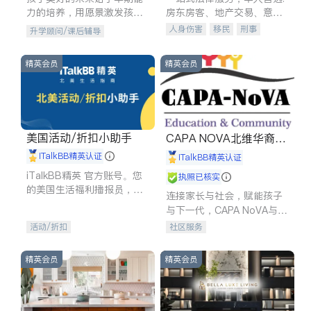
力的培养，用愿景激发孩子
房东房客、地产交易、意外
的学习潜力和动力。理念：
伤害、车祸重伤、商业诉
人身伤害
移民
刑事
升学顾问/课后辅导
拥有成长型心态是成功的基
讼、商标注册、移民信托、
车祸理赔
民事
房地产
石。
建筑合同、刑事案件全包办
信托/遗嘱
商业
商标注册
精英会员
精英会员
索赔
律师-其它
保释
美国活动/折扣小助手
CAPA NOVA北维华裔家
长会
iTalkBB精英认证
iTalkBB精英认证
iTalkBB精英 官方账号。您
执照已核实
的美国生活福利播报员，精
连接家长与社会，赋能孩子
选独家折扣、本地活动与专
与下一代，CAPA NoVA与您
业讲座，第一时间享受您的
携手建设包容、公平、充满
活动/折扣
社区服务
专属福利。
希望的社区。
精英会员
精英会员