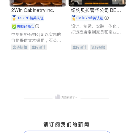
2Win Cabinetry Inc.
纽约贝拉奢华公司 BELL
A LUXE
iTalkBB精英认证
iTalkBB精英认证
设计、制造、安装一体化，
执照已核实
打造高端定制家具和商业空
中华橱柜石材公司以实惠的
间
价格提供实木橱柜，石英石
台面，多种优质不锈钢水
瓷砖橱柜
室内设计
室内设计
瓷砖橱柜
槽、水龙头与抽油烟机。品
建筑设计
卫浴洁具
卫浴洁具
地板建材
质厨房，家的选择。
室内装修
售前软装staging
室内装修
请订阅我们的新闻