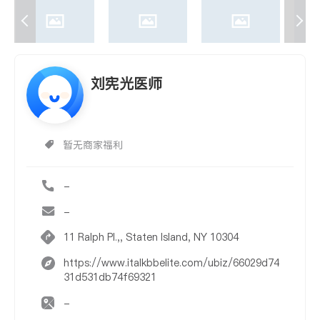
刘宪光医师
暂无商家福利
-
-
11 Ralph Pl.,, Staten Island, NY 10304
https://www.italkbbelite.com/ubiz/66029d74
31d531db74f69321
-