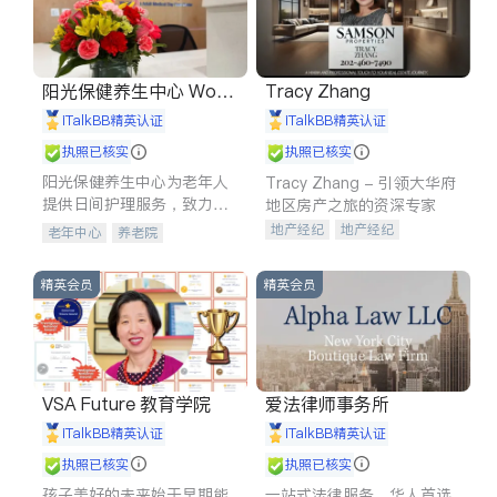
阳光保健养生中心 World
Tracy Zhang
shine
iTalkBB精英认证
iTalkBB精英认证
执照已核实
执照已核实
阳光保健养生中心为老年人
Tracy Zhang - 引领大华府
提供日间护理服务，致力于
地区房产之旅的资深专家
通过持续的护理创新来有效
地产经纪
地产经纪
老年中心
养老院
提升老年人的生活质量。
地产投资
商业地产
商铺租售
开发商建商
精英会员
精英会员
VSA Future 教育学院
爱法律师事务所
iTalkBB精英认证
iTalkBB精英认证
执照已核实
执照已核实
孩子美好的未来始于早期能
一站式法律服务，华人首选.