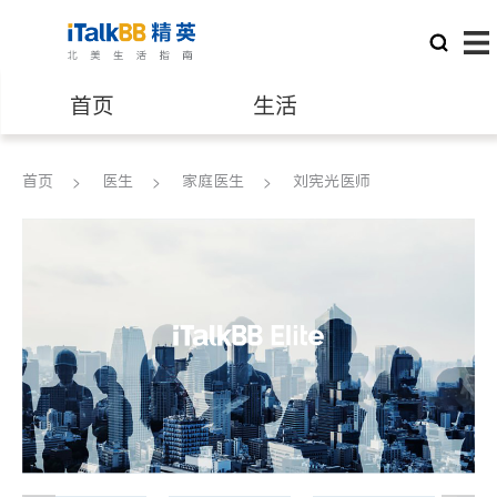
首页
生活
医生
律师
首页
医生
家庭医生
刘宪光医师
保险理财
房地产租售
建筑装修
教育
养老
非盈利组织