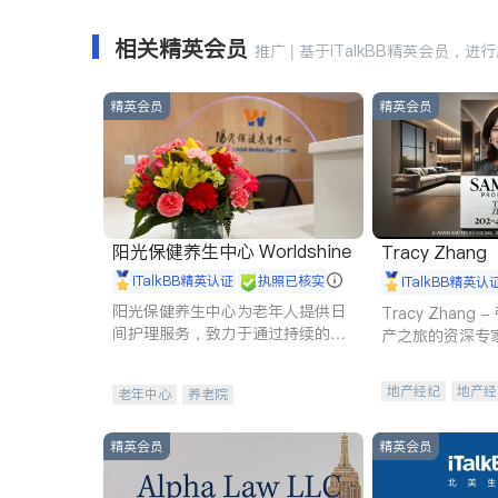
相关精英会员
推广 | 基于iTalkBB精英会员，进
精英会员
精英会员
阳光保健养生中心 Worldshine
Tracy Zhang
iTalkBB精英认证
执照已核实
iTalkBB精英认
阳光保健养生中心为老年人提供日
Tracy Zhan
间护理服务，致力于通过持续的护
产之旅的资深专
理创新来有效提升老年人的生活质
量。
地产经纪
地产经
老年中心
养老院
商业地产
商铺
精英会员
精英会员