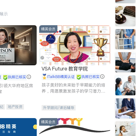
行展示
精英会员
VSA Future 教育学院
iTalkBB精英认证
执照已核实
证
执照已核实
孩子美好的未来始于早期能力的培
g - 引领大华府地区房
养，用愿景激发孩子的学习潜力和
家
动力。理念：拥有成长型心态是成
功的基石。
纪
地产投资
升学顾问/课后辅导
租售
开发商建商
精英会员