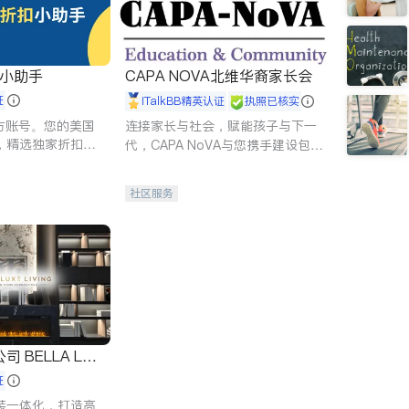
扣小助手
CAPA NOVA北维华裔家长会
证
iTalkBB精英认证
执照已核实
 官方账号。您的美国
连接家长与社会，赋能孩子与下一
，精选独家折扣、
代，CAPA NoVA与您携手建设包
讲座，第一时间享
容、公平、充满希望的社区。
。
社区服务
 LUX
证
装一体化，打造高