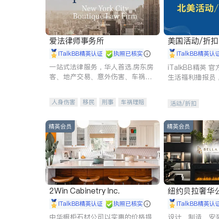
爱法律师事务所
美国活动/折
iTalkBB精英认证
执照已核实
iTalkBB精英认
一站式法律服务，华人首选.房东房
iTalkBB精英
客、地产交易、意外伤害、车祸重
生活福利播报员
伤、商业诉讼、商标注册、移民信
本地活动与专业
托、建筑合同、刑事案件全包办
受您的专属福利
人身伤害
移民
刑事
车祸理赔
活动/折扣
民事
房地产
信托/遗嘱
商业
商标注册
索赔
律师-其它
保释
精英会员
精英会员
2Win Cabinetry Inc.
纽约贝拉奢华公司 BELLA
E
iTalkBB精英认证
执照已核实
iTalkBB精英认
中华橱柜石材公司以实惠的价格提
设计、制造、安