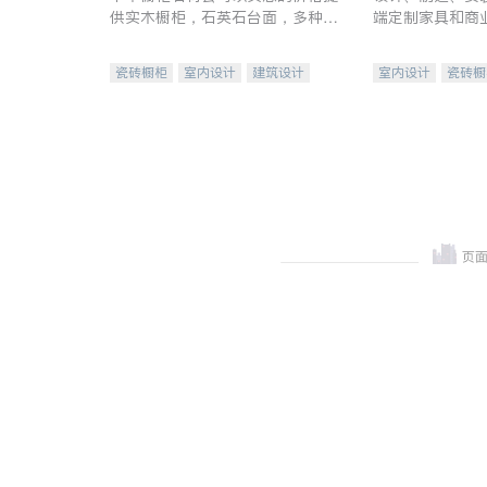
供实木橱柜，石英石台面，多种优
端定制家具和商
质不锈钢水槽、水龙头与抽油烟
机。品质厨房，家的选择。
瓷砖橱柜
室内设计
建筑设计
室内设计
瓷砖橱
卫浴洁具
室内装修
地板建材
售前软
室内装修