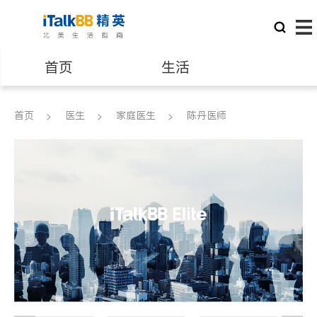
首页
生活
医生
律师
首页
医生
家庭医生
陈丹医师
保险理财
房地产租售
建筑装修
教育
养老
非盈利组织