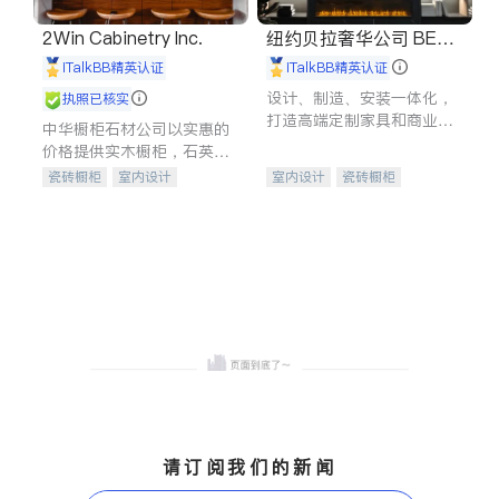
2Win Cabinetry Inc.
纽约贝拉奢华公司 BELL
A LUXE
iTalkBB精英认证
iTalkBB精英认证
设计、制造、安装一体化，
执照已核实
打造高端定制家具和商业空
中华橱柜石材公司以实惠的
间
价格提供实木橱柜，石英石
台面，多种优质不锈钢水
瓷砖橱柜
室内设计
室内设计
瓷砖橱柜
槽、水龙头与抽油烟机。品
建筑设计
卫浴洁具
卫浴洁具
地板建材
质厨房，家的选择。
室内装修
售前软装staging
室内装修
请订阅我们的新闻