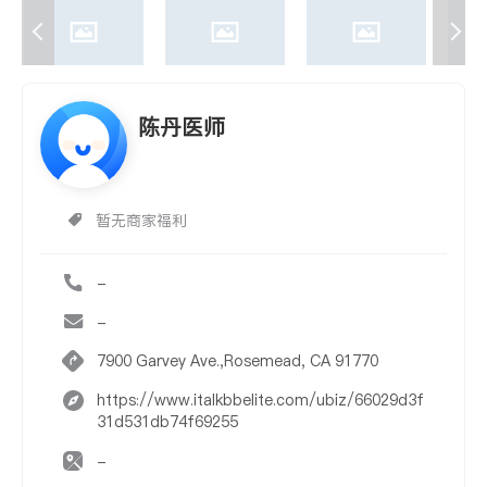
陈丹医师
暂无商家福利
-
-
7900 Garvey Ave.,Rosemead, CA 91770
https://www.italkbbelite.com/ubiz/66029d3f
31d531db74f69255
-