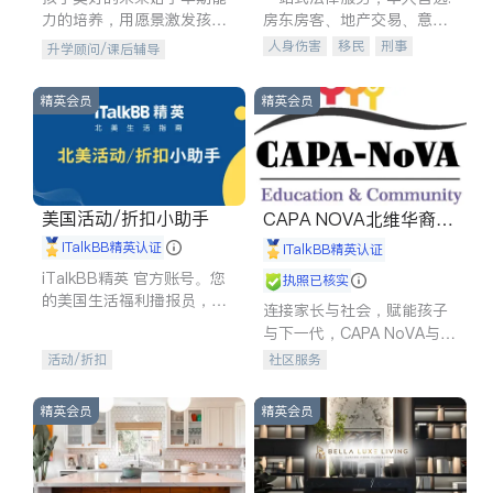
力的培养，用愿景激发孩子
房东房客、地产交易、意外
的学习潜力和动力。理念：
伤害、车祸重伤、商业诉
人身伤害
移民
刑事
升学顾问/课后辅导
拥有成长型心态是成功的基
讼、商标注册、移民信托、
车祸理赔
民事
房地产
石。
建筑合同、刑事案件全包办
信托/遗嘱
商业
商标注册
精英会员
精英会员
索赔
律师-其它
保释
美国活动/折扣小助手
CAPA NOVA北维华裔家
长会
iTalkBB精英认证
iTalkBB精英认证
iTalkBB精英 官方账号。您
执照已核实
的美国生活福利播报员，精
连接家长与社会，赋能孩子
选独家折扣、本地活动与专
与下一代，CAPA NoVA与您
业讲座，第一时间享受您的
携手建设包容、公平、充满
活动/折扣
社区服务
专属福利。
希望的社区。
精英会员
精英会员