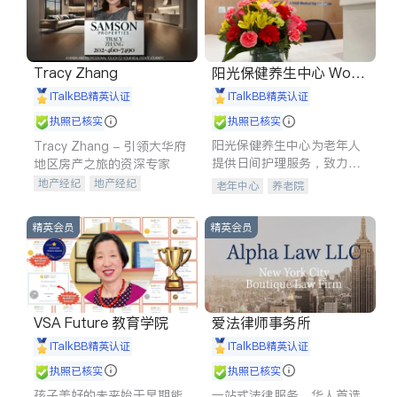
Tracy Zhang
阳光保健养生中心 World
shine
iTalkBB精英认证
iTalkBB精英认证
执照已核实
执照已核实
阳光保健养生中心为老年人
Tracy Zhang - 引领大华府
提供日间护理服务，致力于
地区房产之旅的资深专家
通过持续的护理创新来有效
地产经纪
地产经纪
老年中心
养老院
提升老年人的生活质量。
地产投资
商业地产
商铺租售
开发商建商
精英会员
精英会员
VSA Future 教育学院
爱法律师事务所
iTalkBB精英认证
iTalkBB精英认证
执照已核实
执照已核实
孩子美好的未来始于早期能
一站式法律服务，华人首选.