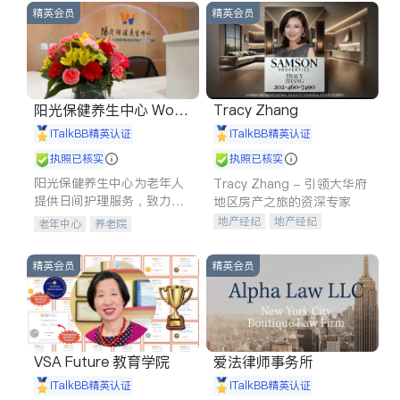
精英会员
精英会员
阳光保健养生中心 World
Tracy Zhang
shine
iTalkBB精英认证
iTalkBB精英认证
执照已核实
执照已核实
阳光保健养生中心为老年人
Tracy Zhang - 引领大华府
提供日间护理服务，致力于
地区房产之旅的资深专家
通过持续的护理创新来有效
地产经纪
地产经纪
老年中心
养老院
提升老年人的生活质量。
地产投资
商业地产
商铺租售
开发商建商
精英会员
精英会员
VSA Future 教育学院
爱法律师事务所
iTalkBB精英认证
iTalkBB精英认证