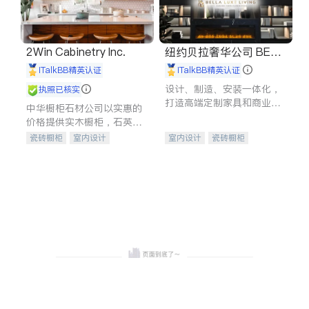
2Win Cabinetry Inc.
纽约贝拉奢华公司 BELL
A LUXE
iTalkBB精英认证
iTalkBB精英认证
设计、制造、安装一体化，
执照已核实
打造高端定制家具和商业空
中华橱柜石材公司以实惠的
间
价格提供实木橱柜，石英石
台面，多种优质不锈钢水
瓷砖橱柜
室内设计
室内设计
瓷砖橱柜
槽、水龙头与抽油烟机。品
建筑设计
卫浴洁具
卫浴洁具
地板建材
质厨房，家的选择。
室内装修
售前软装staging
室内装修