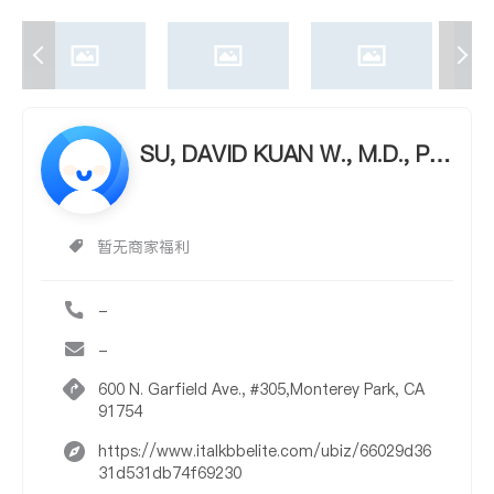
SU, DAVID KUAN W., M.D., PH.
D.
暂无商家福利
-
-
600 N. Garfield Ave., #305,Monterey Park, CA
91754
https://www.italkbbelite.com/ubiz/66029d36
31d531db74f69230