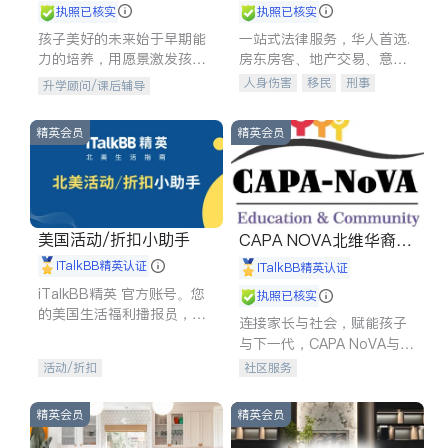
执照已核实
执照已核实
孩子美好的未来始于早期能
一站式法律服务，华人首选.
力的培养，用愿景激发孩子
房东房客、地产交易、意外
的学习潜力和动力。理念：
伤害、车祸重伤、商业诉
人身伤害
移民
刑事
升学顾问/课后辅导
拥有成长型心态是成功的基
讼、商标注册、移民信托、
车祸理赔
民事
房地产
石。
建筑合同、刑事案件全包办
信托/遗嘱
商业
商标注册
精英会员
精英会员
索赔
律师-其它
保释
美国活动/折扣小助手
CAPA NOVA北维华裔家
长会
iTalkBB精英认证
iTalkBB精英认证
iTalkBB精英 官方账号。您
执照已核实
的美国生活福利播报员，精
连接家长与社会，赋能孩子
选独家折扣、本地活动与专
与下一代，CAPA NoVA与您
业讲座，第一时间享受您的
携手建设包容、公平、充满
活动/折扣
社区服务
专属福利。
希望的社区。
精英会员
精英会员