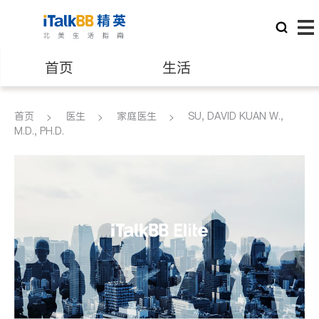
首页
生活
医生
律师
首页
医生
家庭医生
SU, DAVID KUAN W.,
M.D., PH.D.
保险理财
房地产租售
建筑装修
教育
养老
非盈利组织