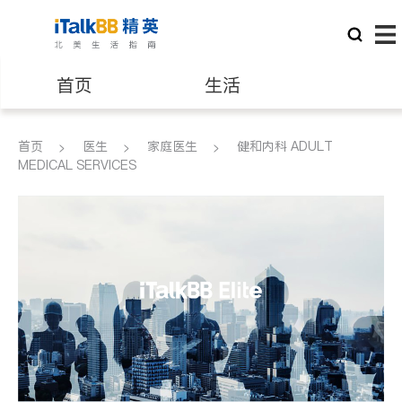
首页
生活
医生
律师
首页
医生
家庭医生
健和内科 ADULT
MEDICAL SERVICES
保险理财
房地产租售
建筑装修
教育
养老
非盈利组织