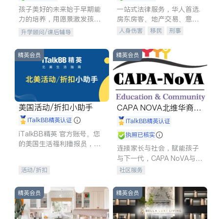
孩子美好的未来始于早期能
一站式法律服务，华人首选.
力的培养，用愿景激发孩子
房东房客、地产交易、意外
的学习潜力和动力。理念：
伤害、车祸重伤、商业诉
人身伤害
移民
刑事
升学顾问/课后辅导
拥有成长型心态是成功的基
讼、商标注册、移民信托、
车祸理赔
民事
房地产
石。
建筑合同、刑事案件全包办
信托/遗嘱
商业
商标注册
精英会员
精英会员
索赔
律师-其它
保释
美国活动/折扣小助手
CAPA NOVA北维华裔家
长会
iTalkBB精英认证
iTalkBB精英认证
iTalkBB精英 官方账号。您
执照已核实
的美国生活福利播报员，精
连接家长与社会，赋能孩子
选独家折扣、本地活动与专
与下一代，CAPA NoVA与您
业讲座，第一时间享受您的
携手建设包容、公平、充满
活动/折扣
社区服务
专属福利。
希望的社区。
精英会员
精英会员