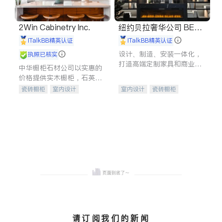
2Win Cabinetry Inc.
纽约贝拉奢华公司 BELL
A LUXE
iTalkBB精英认证
iTalkBB精英认证
设计、制造、安装一体化，
执照已核实
打造高端定制家具和商业空
中华橱柜石材公司以实惠的
间
价格提供实木橱柜，石英石
台面，多种优质不锈钢水
瓷砖橱柜
室内设计
室内设计
瓷砖橱柜
槽、水龙头与抽油烟机。品
建筑设计
卫浴洁具
卫浴洁具
地板建材
质厨房，家的选择。
室内装修
售前软装staging
室内装修
请订阅我们的新闻