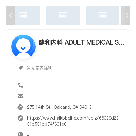
健和内科 ADULT MEDICAL SE
RVICES
暂无商家福利
-
-
275 14th St., Oakland, CA 94612
https://www.italkbbelite.com/ubiz/66029d22
31d531db74f691e0
-