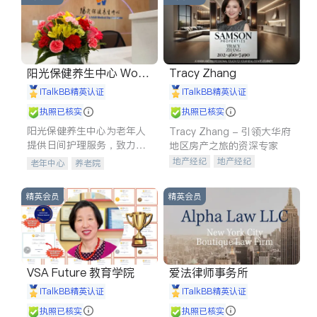
阳光保健养生中心 World
Tracy Zhang
shine
iTalkBB精英认证
iTalkBB精英认证
执照已核实
执照已核实
阳光保健养生中心为老年人
Tracy Zhang - 引领大华府
提供日间护理服务，致力于
地区房产之旅的资深专家
通过持续的护理创新来有效
地产经纪
地产经纪
老年中心
养老院
提升老年人的生活质量。
地产投资
商业地产
商铺租售
开发商建商
精英会员
精英会员
VSA Future 教育学院
爱法律师事务所
iTalkBB精英认证
iTalkBB精英认证
执照已核实
执照已核实