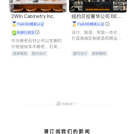
2Win Cabinetry Inc.
纽约贝拉奢华公司 BELL
A LUXE
iTalkBB精英认证
iTalkBB精英认证
设计、制造、安装一体化，
执照已核实
打造高端定制家具和商业空
中华橱柜石材公司以实惠的
间
价格提供实木橱柜，石英石
台面，多种优质不锈钢水
瓷砖橱柜
室内设计
室内设计
瓷砖橱柜
槽、水龙头与抽油烟机。品
建筑设计
卫浴洁具
卫浴洁具
地板建材
质厨房，家的选择。
室内装修
售前软装staging
室内装修
请订阅我们的新闻