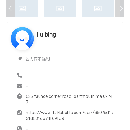
liu bing
暂无商家福利
-
-
535 faunce corner road, dartmouth ma 0274
7
https://www.italkbbelite.com/ubiz/66029d17
31d531db74f691b9
-