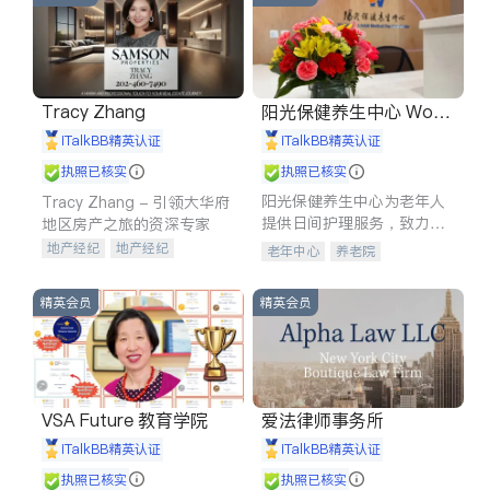
Tracy Zhang
阳光保健养生中心 World
shine
iTalkBB精英认证
iTalkBB精英认证
执照已核实
执照已核实
阳光保健养生中心为老年人
Tracy Zhang - 引领大华府
提供日间护理服务，致力于
地区房产之旅的资深专家
通过持续的护理创新来有效
地产经纪
地产经纪
老年中心
养老院
提升老年人的生活质量。
地产投资
商业地产
商铺租售
开发商建商
精英会员
精英会员
VSA Future 教育学院
爱法律师事务所
iTalkBB精英认证
iTalkBB精英认证
执照已核实
执照已核实