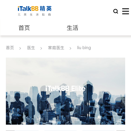
首页
生活
医生
律师
首页
医生
家庭医生
liu bing
保险理财
房地产租售
建筑装修
教育
养老
非盈利组织