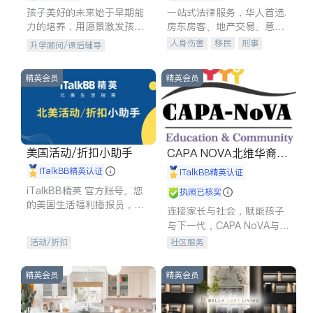
孩子美好的未来始于早期能
一站式法律服务，华人首选.
力的培养，用愿景激发孩子
房东房客、地产交易、意外
的学习潜力和动力。理念：
伤害、车祸重伤、商业诉
人身伤害
移民
刑事
升学顾问/课后辅导
拥有成长型心态是成功的基
讼、商标注册、移民信托、
车祸理赔
民事
房地产
石。
建筑合同、刑事案件全包办
信托/遗嘱
商业
商标注册
精英会员
精英会员
索赔
律师-其它
保释
美国活动/折扣小助手
CAPA NOVA北维华裔家
长会
iTalkBB精英认证
iTalkBB精英认证
iTalkBB精英 官方账号。您
执照已核实
的美国生活福利播报员，精
连接家长与社会，赋能孩子
选独家折扣、本地活动与专
与下一代，CAPA NoVA与您
业讲座，第一时间享受您的
携手建设包容、公平、充满
活动/折扣
社区服务
专属福利。
希望的社区。
精英会员
精英会员