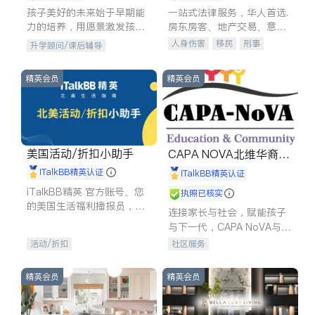
孩子美好的未来始于早期能
一站式法律服务，华人首选.
力的培养，用愿景激发孩子
房东房客、地产交易、意外
的学习潜力和动力。理念：
伤害、车祸重伤、商业诉
人身伤害
移民
刑事
升学顾问/课后辅导
拥有成长型心态是成功的基
讼、商标注册、移民信托、
车祸理赔
民事
房地产
石。
建筑合同、刑事案件全包办
信托/遗嘱
商业
商标注册
精英会员
精英会员
索赔
律师-其它
保释
美国活动/折扣小助手
CAPA NOVA北维华裔家
长会
iTalkBB精英认证
iTalkBB精英认证
iTalkBB精英 官方账号。您
执照已核实
的美国生活福利播报员，精
连接家长与社会，赋能孩子
选独家折扣、本地活动与专
与下一代，CAPA NoVA与您
业讲座，第一时间享受您的
携手建设包容、公平、充满
活动/折扣
社区服务
专属福利。
希望的社区。
精英会员
精英会员