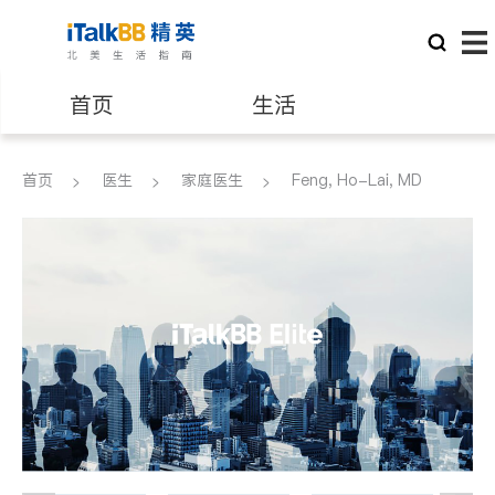
首页
生活
医生
律师
首页
医生
家庭医生
Feng, Ho-Lai, MD
保险理财
房地产租售
建筑装修
教育
养老
非盈利组织