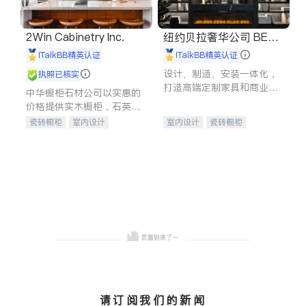
2Win Cabinetry Inc.
纽约贝拉奢华公司 BELL
A LUXE
iTalkBB精英认证
iTalkBB精英认证
设计、制造、安装一体化，
执照已核实
打造高端定制家具和商业空
中华橱柜石材公司以实惠的
间
价格提供实木橱柜，石英石
台面，多种优质不锈钢水
瓷砖橱柜
室内设计
室内设计
瓷砖橱柜
槽、水龙头与抽油烟机。品
建筑设计
卫浴洁具
卫浴洁具
地板建材
质厨房，家的选择。
室内装修
售前软装staging
室内装修
请订阅我们的新闻