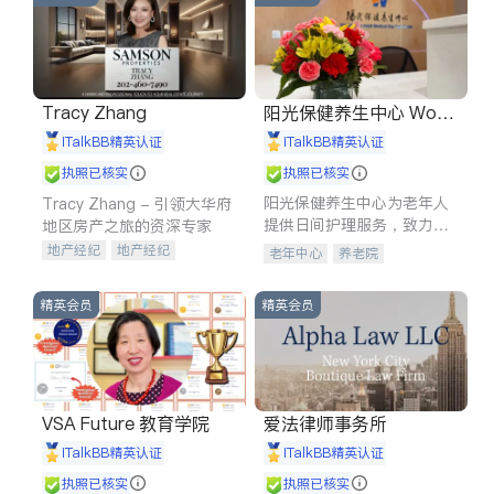
Tracy Zhang
阳光保健养生中心 World
shine
iTalkBB精英认证
iTalkBB精英认证
执照已核实
执照已核实
阳光保健养生中心为老年人
Tracy Zhang - 引领大华府
提供日间护理服务，致力于
地区房产之旅的资深专家
通过持续的护理创新来有效
地产经纪
地产经纪
老年中心
养老院
提升老年人的生活质量。
地产投资
商业地产
商铺租售
开发商建商
精英会员
精英会员
VSA Future 教育学院
爱法律师事务所
iTalkBB精英认证
iTalkBB精英认证
执照已核实
执照已核实