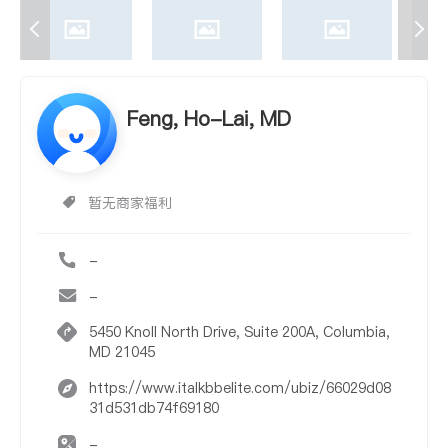
Feng, Ho-Lai, MD
暂无商家福利
-
-
5450 Knoll North Drive, Suite 200A, Columbia,
MD 21045
https://www.italkbbelite.com/ubiz/66029d08
31d531db74f69180
-