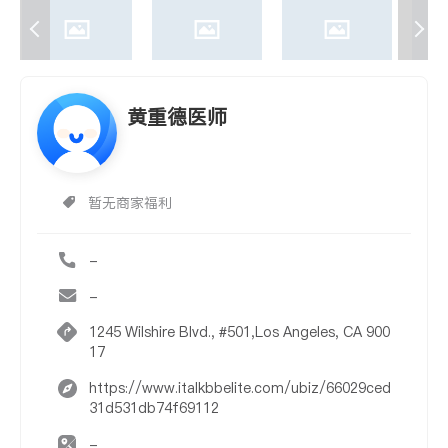
黄重德医师
暂无商家福利
-
-
1245 Wilshire Blvd., #501,Los Angeles, CA 900
17
https://www.italkbbelite.com/ubiz/66029ced
31d531db74f69112
-