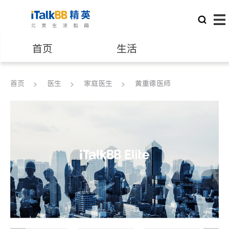
首页
生活
医生
律师
首页
医生
家庭医生
黄重德医师
保险理财
房地产租售
建筑装修
教育
养老
非盈利组织