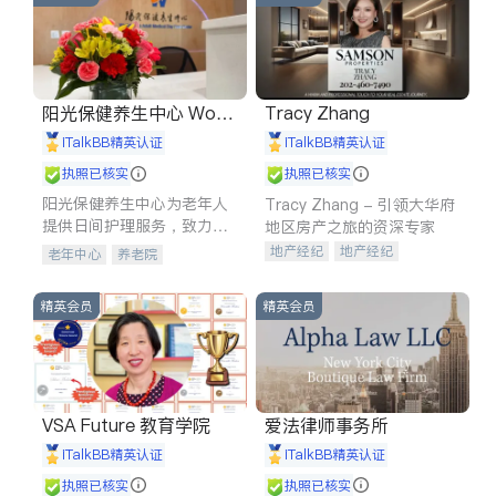
阳光保健养生中心 World
Tracy Zhang
shine
iTalkBB精英认证
iTalkBB精英认证
执照已核实
执照已核实
阳光保健养生中心为老年人
Tracy Zhang - 引领大华府
提供日间护理服务，致力于
地区房产之旅的资深专家
通过持续的护理创新来有效
地产经纪
地产经纪
老年中心
养老院
提升老年人的生活质量。
地产投资
商业地产
商铺租售
开发商建商
精英会员
精英会员
VSA Future 教育学院
爱法律师事务所
iTalkBB精英认证
iTalkBB精英认证
执照已核实
执照已核实