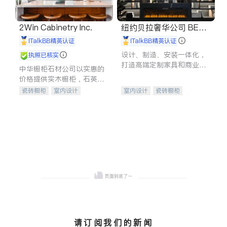
2Win Cabinetry Inc.
纽约贝拉奢华公司 BELL
A LUXE
iTalkBB精英认证
iTalkBB精英认证
设计、制造、安装一体化，
执照已核实
打造高端定制家具和商业空
中华橱柜石材公司以实惠的
间
价格提供实木橱柜，石英石
台面，多种优质不锈钢水
瓷砖橱柜
室内设计
室内设计
瓷砖橱柜
槽、水龙头与抽油烟机。品
建筑设计
卫浴洁具
卫浴洁具
地板建材
质厨房，家的选择。
室内装修
售前软装staging
室内装修
请订阅我们的新闻