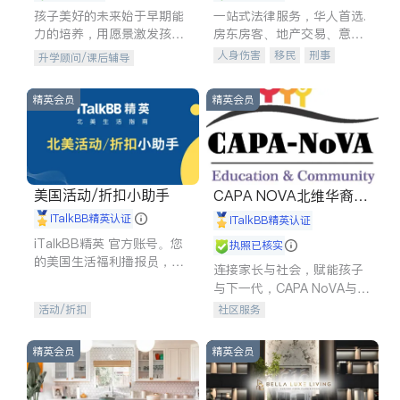
孩子美好的未来始于早期能
一站式法律服务，华人首选.
力的培养，用愿景激发孩子
房东房客、地产交易、意外
的学习潜力和动力。理念：
伤害、车祸重伤、商业诉
人身伤害
移民
刑事
升学顾问/课后辅导
拥有成长型心态是成功的基
讼、商标注册、移民信托、
车祸理赔
民事
房地产
石。
建筑合同、刑事案件全包办
信托/遗嘱
商业
商标注册
精英会员
精英会员
索赔
律师-其它
保释
美国活动/折扣小助手
CAPA NOVA北维华裔家
长会
iTalkBB精英认证
iTalkBB精英认证
iTalkBB精英 官方账号。您
执照已核实
的美国生活福利播报员，精
连接家长与社会，赋能孩子
选独家折扣、本地活动与专
与下一代，CAPA NoVA与您
业讲座，第一时间享受您的
携手建设包容、公平、充满
活动/折扣
社区服务
专属福利。
希望的社区。
精英会员
精英会员