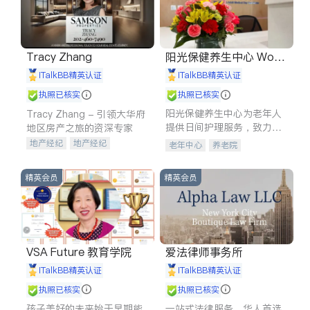
Tracy Zhang
阳光保健养生中心 World
shine
iTalkBB精英认证
iTalkBB精英认证
执照已核实
执照已核实
阳光保健养生中心为老年人
Tracy Zhang - 引领大华府
提供日间护理服务，致力于
地区房产之旅的资深专家
通过持续的护理创新来有效
地产经纪
地产经纪
老年中心
养老院
提升老年人的生活质量。
地产投资
商业地产
商铺租售
开发商建商
精英会员
精英会员
VSA Future 教育学院
爱法律师事务所
iTalkBB精英认证
iTalkBB精英认证
执照已核实
执照已核实
孩子美好的未来始于早期能
一站式法律服务，华人首选.