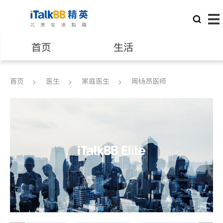
首页
生活
医生
律师
首页
医生
家庭医生
周钖昂医师
保险理财
房地产租售
建筑装修
教育
养老
非盈利组织