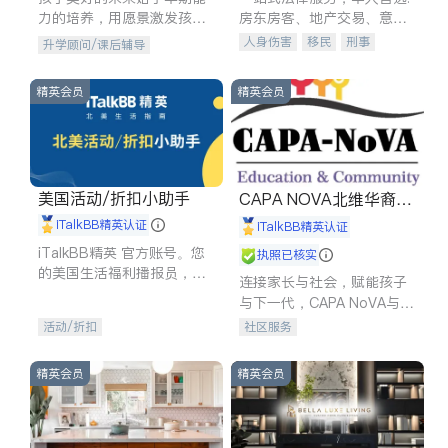
力的培养，用愿景激发孩子
房东房客、地产交易、意外
的学习潜力和动力。理念：
伤害、车祸重伤、商业诉
人身伤害
移民
刑事
升学顾问/课后辅导
拥有成长型心态是成功的基
讼、商标注册、移民信托、
车祸理赔
民事
房地产
石。
建筑合同、刑事案件全包办
信托/遗嘱
商业
商标注册
精英会员
精英会员
索赔
律师-其它
保释
美国活动/折扣小助手
CAPA NOVA北维华裔家
长会
iTalkBB精英认证
iTalkBB精英认证
iTalkBB精英 官方账号。您
执照已核实
的美国生活福利播报员，精
连接家长与社会，赋能孩子
选独家折扣、本地活动与专
与下一代，CAPA NoVA与您
业讲座，第一时间享受您的
携手建设包容、公平、充满
活动/折扣
社区服务
专属福利。
希望的社区。
精英会员
精英会员