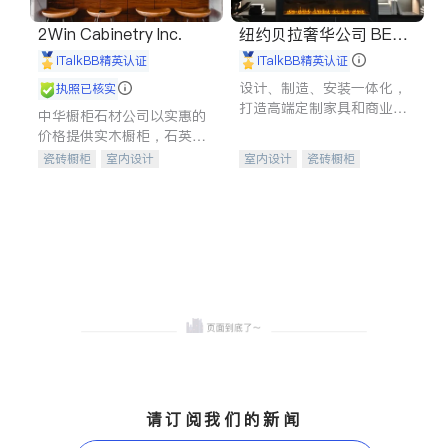
2Win Cabinetry Inc.
纽约贝拉奢华公司 BELL
A LUXE
iTalkBB精英认证
iTalkBB精英认证
设计、制造、安装一体化，
执照已核实
打造高端定制家具和商业空
中华橱柜石材公司以实惠的
间
价格提供实木橱柜，石英石
台面，多种优质不锈钢水
瓷砖橱柜
室内设计
室内设计
瓷砖橱柜
槽、水龙头与抽油烟机。品
建筑设计
卫浴洁具
卫浴洁具
地板建材
质厨房，家的选择。
室内装修
售前软装staging
室内装修
请订阅我们的新闻