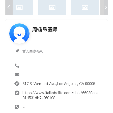
周钖昂医师
暂无商家福利
-
-
817 S. Vermont Ave.,Los Angeles, CA 90005
https://www.italkbbelite.com/ubiz/66029cea
31d531db74f69108
-