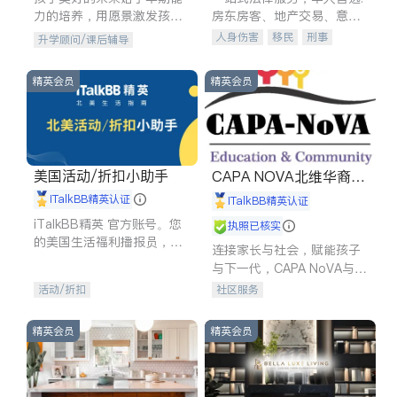
力的培养，用愿景激发孩子
房东房客、地产交易、意外
的学习潜力和动力。理念：
伤害、车祸重伤、商业诉
人身伤害
移民
刑事
升学顾问/课后辅导
拥有成长型心态是成功的基
讼、商标注册、移民信托、
车祸理赔
民事
房地产
石。
建筑合同、刑事案件全包办
信托/遗嘱
商业
商标注册
精英会员
精英会员
索赔
律师-其它
保释
美国活动/折扣小助手
CAPA NOVA北维华裔家
长会
iTalkBB精英认证
iTalkBB精英认证
iTalkBB精英 官方账号。您
执照已核实
的美国生活福利播报员，精
连接家长与社会，赋能孩子
选独家折扣、本地活动与专
与下一代，CAPA NoVA与您
业讲座，第一时间享受您的
携手建设包容、公平、充满
活动/折扣
社区服务
专属福利。
希望的社区。
精英会员
精英会员