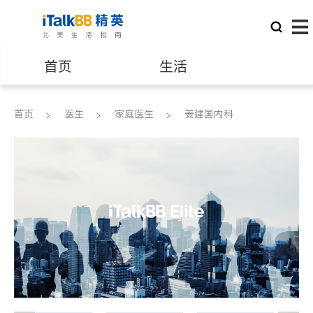
首页
生活
医生
律师
首页
医生
家庭医生
姜建国内科
保险理财
房地产租售
建筑装修
教育
养老
非盈利组织