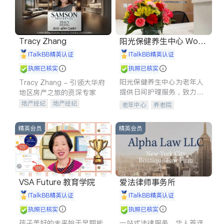
Tracy Zhang
阳光保健养生中心 World
shine
iTalkBB精英认证
iTalkBB精英认证
执照已核实
执照已核实
阳光保健养生中心为老年人
Tracy Zhang - 引领大华府
提供日间护理服务，致力于
地区房产之旅的资深专家
通过持续的护理创新来有效
地产经纪
地产经纪
老年中心
养老院
提升老年人的生活质量。
地产投资
商业地产
商铺租售
开发商建商
精英会员
精英会员
VSA Future 教育学院
爱法律师事务所
iTalkBB精英认证
iTalkBB精英认证
执照已核实
执照已核实
孩子美好的未来始于早期能
一站式法律服务，华人首选.