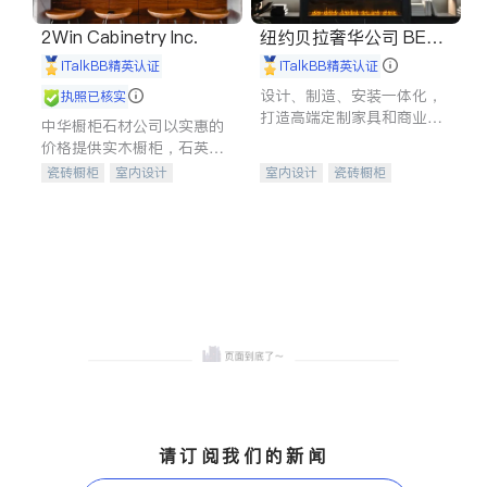
2Win Cabinetry Inc.
纽约贝拉奢华公司 BELL
A LUXE
iTalkBB精英认证
iTalkBB精英认证
设计、制造、安装一体化，
执照已核实
打造高端定制家具和商业空
中华橱柜石材公司以实惠的
间
价格提供实木橱柜，石英石
台面，多种优质不锈钢水
瓷砖橱柜
室内设计
室内设计
瓷砖橱柜
槽、水龙头与抽油烟机。品
建筑设计
卫浴洁具
卫浴洁具
地板建材
质厨房，家的选择。
室内装修
售前软装staging
室内装修
请订阅我们的新闻