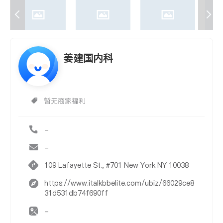
姜建国内科
暂无商家福利
-
-
109 Lafayette St., #701 New York NY 10038
https://www.italkbbelite.com/ubiz/66029ce8
31d531db74f690ff
-