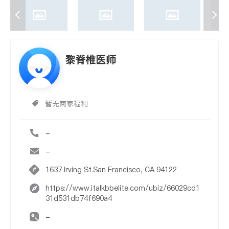
黎脊椎医师
暂无商家福利
-
-
1637 Irving St.San Francisco, CA 94122
https://www.italkbbelite.com/ubiz/66029cd1
31d531db74f690a4
-