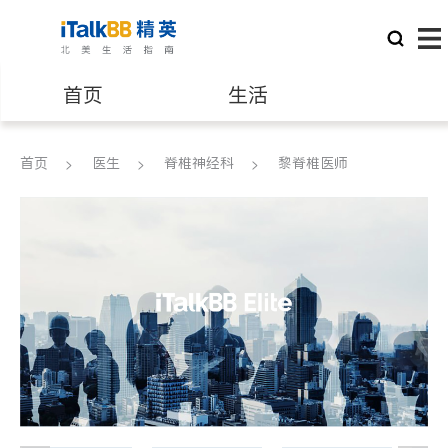
首页
生活
医生
律师
首页
医生
脊椎神经科
黎脊椎医师
保险理财
房地产租售
建筑装修
教育
养老
非盈利组织