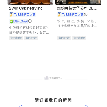
2Win Cabinetry Inc.
纽约贝拉奢华公司 BELL
A LUXE
iTalkBB精英认证
iTalkBB精英认证
设计、制造、安装一体化，
执照已核实
打造高端定制家具和商业空
中华橱柜石材公司以实惠的
间
价格提供实木橱柜，石英石
台面，多种优质不锈钢水
瓷砖橱柜
室内设计
室内设计
瓷砖橱柜
槽、水龙头与抽油烟机。品
建筑设计
卫浴洁具
卫浴洁具
地板建材
质厨房，家的选择。
室内装修
售前软装staging
室内装修
请订阅我们的新闻