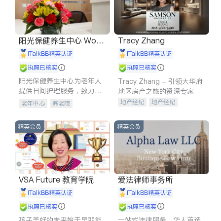
阳光保健养生中心 World
Tracy Zhang
shine
iTalkBB精英认证
iTalkBB精英认证
执照已核实
执照已核实
阳光保健养生中心为老年人
Tracy Zhang - 引领大华府
提供日间护理服务，致力于
地区房产之旅的资深专家
通过持续的护理创新来有效
地产经纪
地产经纪
老年中心
养老院
提升老年人的生活质量。
地产投资
商业地产
商铺租售
开发商建商
精英会员
精英会员
VSA Future 教育学院
爱法律师事务所
iTalkBB精英认证
iTalkBB精英认证
执照已核实
执照已核实
孩子美好的未来始于早期能
一站式法律服务，华人首选.