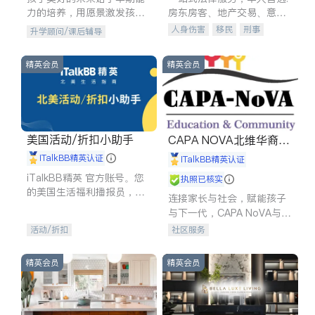
力的培养，用愿景激发孩子
房东房客、地产交易、意外
的学习潜力和动力。理念：
伤害、车祸重伤、商业诉
人身伤害
移民
刑事
升学顾问/课后辅导
拥有成长型心态是成功的基
讼、商标注册、移民信托、
车祸理赔
民事
房地产
石。
建筑合同、刑事案件全包办
信托/遗嘱
商业
商标注册
精英会员
精英会员
索赔
律师-其它
保释
美国活动/折扣小助手
CAPA NOVA北维华裔家
长会
iTalkBB精英认证
iTalkBB精英认证
iTalkBB精英 官方账号。您
执照已核实
的美国生活福利播报员，精
连接家长与社会，赋能孩子
选独家折扣、本地活动与专
与下一代，CAPA NoVA与您
业讲座，第一时间享受您的
携手建设包容、公平、充满
活动/折扣
社区服务
专属福利。
希望的社区。
精英会员
精英会员