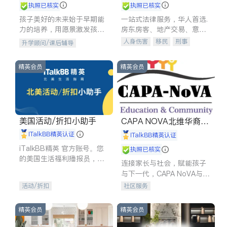
执照已核实
执照已核实
孩子美好的未来始于早期能
一站式法律服务，华人首选.
力的培养，用愿景激发孩子
房东房客、地产交易、意外
的学习潜力和动力。理念：
伤害、车祸重伤、商业诉
人身伤害
移民
刑事
升学顾问/课后辅导
拥有成长型心态是成功的基
讼、商标注册、移民信托、
车祸理赔
民事
房地产
石。
建筑合同、刑事案件全包办
信托/遗嘱
商业
商标注册
精英会员
精英会员
索赔
律师-其它
保释
美国活动/折扣小助手
CAPA NOVA北维华裔家
长会
iTalkBB精英认证
iTalkBB精英认证
iTalkBB精英 官方账号。您
执照已核实
的美国生活福利播报员，精
连接家长与社会，赋能孩子
选独家折扣、本地活动与专
与下一代，CAPA NoVA与您
业讲座，第一时间享受您的
携手建设包容、公平、充满
活动/折扣
社区服务
专属福利。
希望的社区。
精英会员
精英会员