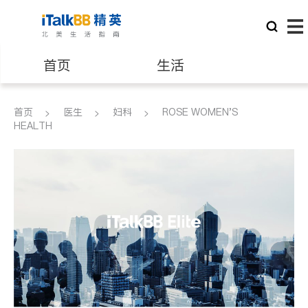
首页
生活
医生
律师
首页
医生
妇科
ROSE WOMEN'S
HEALTH
保险理财
房地产租售
建筑装修
教育
养老
非盈利组织