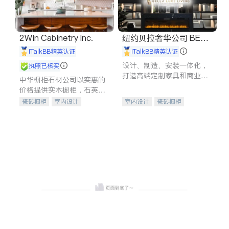
2Win Cabinetry Inc.
纽约贝拉奢华公司 BELL
A LUXE
iTalkBB精英认证
iTalkBB精英认证
设计、制造、安装一体化，
执照已核实
打造高端定制家具和商业空
中华橱柜石材公司以实惠的
间
价格提供实木橱柜，石英石
台面，多种优质不锈钢水
瓷砖橱柜
室内设计
室内设计
瓷砖橱柜
槽、水龙头与抽油烟机。品
建筑设计
卫浴洁具
卫浴洁具
地板建材
质厨房，家的选择。
室内装修
售前软装staging
室内装修