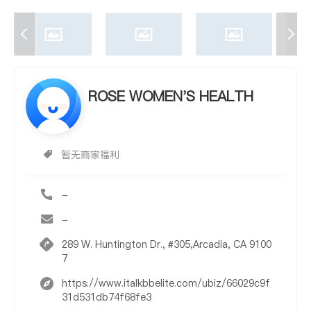
ROSE WOMEN'S HEALTH
暂无商家福利
-
-
289 W. Huntington Dr., #305,Arcadia, CA 9100
7
https://www.italkbbelite.com/ubiz/66029c9f
31d531db74f68fe3