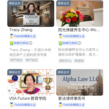
精英会员
精英会员
Tracy Zhang
阳光保健养生中心 World
shine
iTalkBB精英认证
iTalkBB精英认证
执照已核实
执照已核实
阳光保健养生中心为老年人
Tracy Zhang - 引领大华府
提供日间护理服务，致力于
地区房产之旅的资深专家
通过持续的护理创新来有效
地产经纪
地产经纪
老年中心
养老院
提升老年人的生活质量。
地产投资
商业地产
商铺租售
开发商建商
精英会员
精英会员
VSA Future 教育学院
爱法律师事务所
iTalkBB精英认证
iTalkBB精英认证