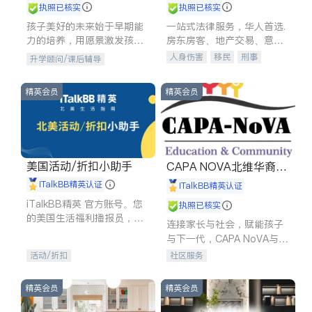
执照已核实
执照已核实
孩子美好的未来始于早期能
一站式法律服务，华人首选.
力的培养，用愿景激发孩子
房东房客、地产交易、意外
的学习潜力和动力。理念：
伤害、车祸重伤、商业诉
人身伤害
移民
刑事
升学顾问/课后辅导
拥有成长型心态是成功的基
讼、商标注册、移民信托、
车祸理赔
民事
房地产
石。
建筑合同、刑事案件全包办
信托/遗嘱
商业
商标注册
精英会员
精英会员
索赔
律师-其它
保释
美国活动/折扣小助手
CAPA NOVA北维华裔家
长会
iTalkBB精英认证
iTalkBB精英认证
iTalkBB精英 官方账号。您
执照已核实
的美国生活福利播报员，精
连接家长与社会，赋能孩子
选独家折扣、本地活动与专
与下一代，CAPA NoVA与您
业讲座，第一时间享受您的
携手建设包容、公平、充满
活动/折扣
社区服务
专属福利。
希望的社区。
精英会员
精英会员