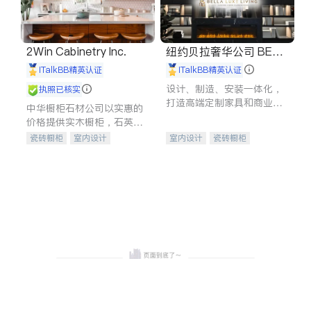
2Win Cabinetry Inc.
纽约贝拉奢华公司 BELL
A LUXE
iTalkBB精英认证
iTalkBB精英认证
设计、制造、安装一体化，
执照已核实
打造高端定制家具和商业空
中华橱柜石材公司以实惠的
间
价格提供实木橱柜，石英石
台面，多种优质不锈钢水
瓷砖橱柜
室内设计
室内设计
瓷砖橱柜
槽、水龙头与抽油烟机。品
建筑设计
卫浴洁具
卫浴洁具
地板建材
质厨房，家的选择。
室内装修
售前软装staging
室内装修