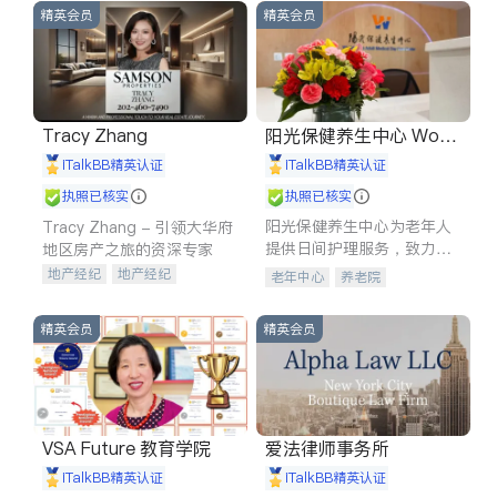
精英会员
精英会员
Tracy Zhang
阳光保健养生中心 World
shine
iTalkBB精英认证
iTalkBB精英认证
执照已核实
执照已核实
阳光保健养生中心为老年人
Tracy Zhang - 引领大华府
提供日间护理服务，致力于
地区房产之旅的资深专家
通过持续的护理创新来有效
地产经纪
地产经纪
老年中心
养老院
提升老年人的生活质量。
地产投资
商业地产
商铺租售
开发商建商
精英会员
精英会员
VSA Future 教育学院
爱法律师事务所
iTalkBB精英认证
iTalkBB精英认证