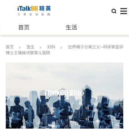
首页
生活
医生
律师
首页
医生
妇科
世界精子分离之父─科学家医学
博士王福楠试管婴儿医院
保险理财
房地产租售
建筑装修
教育
养老
非盈利组织