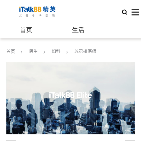
首页
生活
医生
律师
首页
医生
妇科
苏绍雄医师
保险理财
房地产租售
建筑装修
教育
养老
非盈利组织