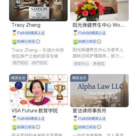
Tracy Zhang
阳光保健养生中心 World
shine
iTalkBB精英认证
iTalkBB精英认证
执照已核实
执照已核实
阳光保健养生中心为老年人
Tracy Zhang - 引领大华府
提供日间护理服务，致力于
地区房产之旅的资深专家
通过持续的护理创新来有效
地产经纪
地产经纪
老年中心
养老院
提升老年人的生活质量。
地产投资
商业地产
商铺租售
开发商建商
精英会员
精英会员
VSA Future 教育学院
爱法律师事务所
iTalkBB精英认证
iTalkBB精英认证
执照已核实
执照已核实
孩子美好的未来始于早期能
一站式法律服务，华人首选.