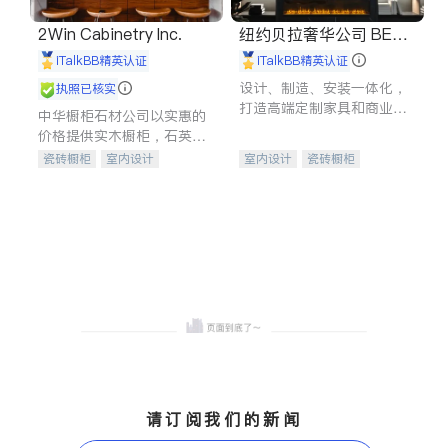
2Win Cabinetry Inc.
纽约贝拉奢华公司 BELL
A LUXE
iTalkBB精英认证
iTalkBB精英认证
设计、制造、安装一体化，
执照已核实
打造高端定制家具和商业空
中华橱柜石材公司以实惠的
间
价格提供实木橱柜，石英石
台面，多种优质不锈钢水
瓷砖橱柜
室内设计
室内设计
瓷砖橱柜
槽、水龙头与抽油烟机。品
建筑设计
卫浴洁具
卫浴洁具
地板建材
质厨房，家的选择。
室内装修
售前软装staging
室内装修
请订阅我们的新闻