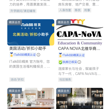
力的培养，用愿景激发孩子
房东房客、地产交易、意外
的学习潜力和动力。理念：
伤害、车祸重伤、商业诉
人身伤害
移民
刑事
升学顾问/课后辅导
拥有成长型心态是成功的基
讼、商标注册、移民信托、
车祸理赔
民事
房地产
石。
建筑合同、刑事案件全包办
信托/遗嘱
商业
商标注册
精英会员
精英会员
索赔
律师-其它
保释
美国活动/折扣小助手
CAPA NOVA北维华裔家
长会
iTalkBB精英认证
iTalkBB精英认证
iTalkBB精英 官方账号。您
执照已核实
的美国生活福利播报员，精
连接家长与社会，赋能孩子
选独家折扣、本地活动与专
与下一代，CAPA NoVA与您
业讲座，第一时间享受您的
携手建设包容、公平、充满
活动/折扣
社区服务
专属福利。
希望的社区。
精英会员
精英会员