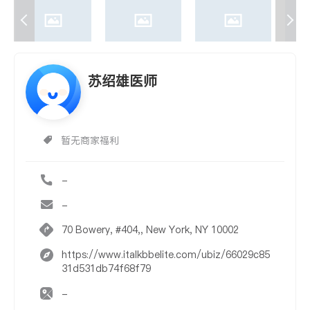
苏绍雄医师
暂无商家福利
-
-
70 Bowery, #404,, New York, NY 10002
https://www.italkbbelite.com/ubiz/66029c85
31d531db74f68f79
-