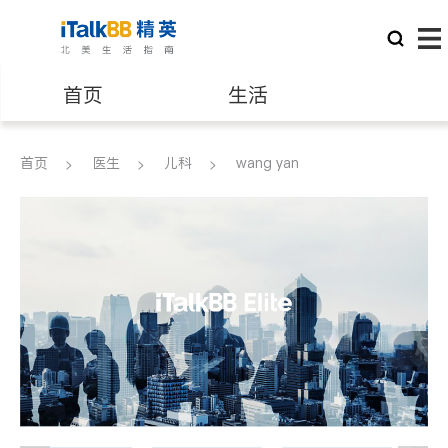
首页
生活
医生
律师
首页
医生
儿科
wang yan
保险理财
房地产租售
建筑装修
教育
养老
非盈利组织