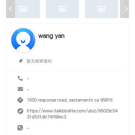
wang yan
暂无商家福利
-
-
1650 response road, sacramento ca 95816
https://www.italkbbelite.com/ubiz/66029c54
31d531db74f68ec3
-