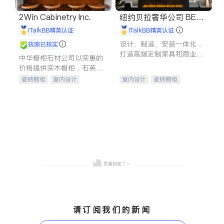
2Win Cabinetry Inc.
纽约贝拉奢华公司 BELL
A LUXE
iTalkBB精英认证
iTalkBB精英认证
设计、制造、安装一体化，
执照已核实
打造高端定制家具和商业空
中华橱柜石材公司以实惠的
间
价格提供实木橱柜，石英石
台面，多种优质不锈钢水
瓷砖橱柜
室内设计
室内设计
瓷砖橱柜
槽、水龙头与抽油烟机。品
建筑设计
卫浴洁具
卫浴洁具
地板建材
质厨房，家的选择。
室内装修
售前软装staging
室内装修
请订阅我们的新闻