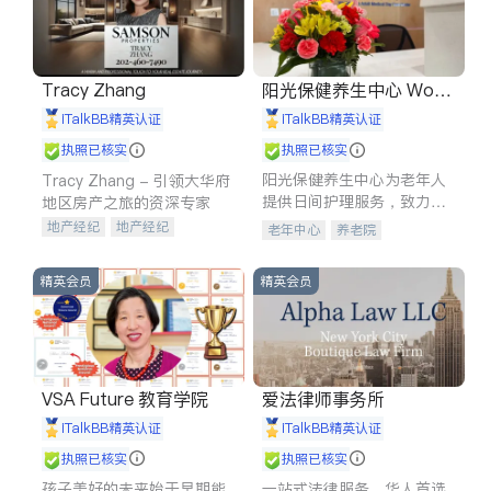
Tracy Zhang
阳光保健养生中心 World
shine
iTalkBB精英认证
iTalkBB精英认证
执照已核实
执照已核实
阳光保健养生中心为老年人
Tracy Zhang - 引领大华府
提供日间护理服务，致力于
地区房产之旅的资深专家
通过持续的护理创新来有效
地产经纪
地产经纪
老年中心
养老院
提升老年人的生活质量。
地产投资
商业地产
商铺租售
开发商建商
精英会员
精英会员
VSA Future 教育学院
爱法律师事务所
iTalkBB精英认证
iTalkBB精英认证
执照已核实
执照已核实
孩子美好的未来始于早期能
一站式法律服务，华人首选.