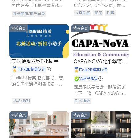
力的培养，用愿景激发孩子
房东房客、地产交易、意外
的学习潜力和动力。理念：
伤害、车祸重伤、商业诉
人身伤害
移民
刑事
升学顾问/课后辅导
拥有成长型心态是成功的基
讼、商标注册、移民信托、
车祸理赔
民事
房地产
石。
建筑合同、刑事案件全包办
信托/遗嘱
商业
商标注册
精英会员
精英会员
索赔
律师-其它
保释
美国活动/折扣小助手
CAPA NOVA北维华裔家
长会
iTalkBB精英认证
iTalkBB精英认证
iTalkBB精英 官方账号。您
执照已核实
的美国生活福利播报员，精
连接家长与社会，赋能孩子
选独家折扣、本地活动与专
与下一代，CAPA NoVA与您
业讲座，第一时间享受您的
携手建设包容、公平、充满
活动/折扣
社区服务
专属福利。
希望的社区。
精英会员
精英会员