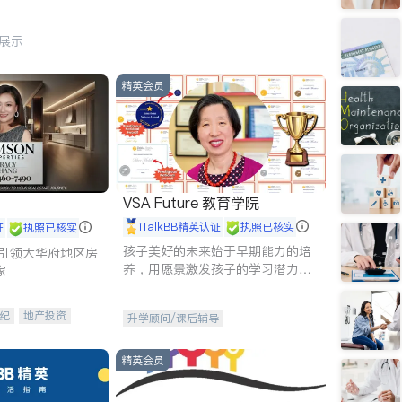
行展示
精英会员
VSA Future 教育学院
iTalkBB精英认证
执照已核实
证
执照已核实
孩子美好的未来始于早期能力的培
g - 引领大华府地区房
养，用愿景激发孩子的学习潜力和
家
动力。理念：拥有成长型心态是成
功的基石。
纪
地产投资
升学顾问/课后辅导
租售
开发商建商
精英会员