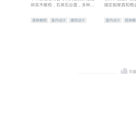
供实木橱柜，石英石台面，多种优
端定制家具和商
质不锈钢水槽、水龙头与抽油烟
机。品质厨房，家的选择。
瓷砖橱柜
室内设计
建筑设计
室内设计
瓷砖橱
卫浴洁具
室内装修
地板建材
售前软
室内装修