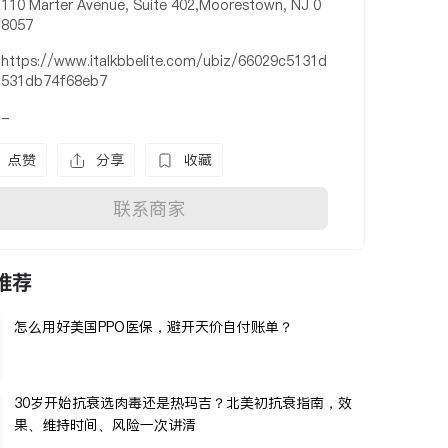
110 Marter Avenue, Suite 402,Moorestown, NJ 0
8057
https://www.italkbbelite.com/ubiz/66029c5131d
531db74f68eb7
-
点赞
分享
收藏
联系商家
推荐
怎么用好美国PPO医保，避开天价自付账单？
30岁开始抗衰选肉毒还是热玛吉？北美初抗衰指南，效
果、维持时间、风险一次讲清