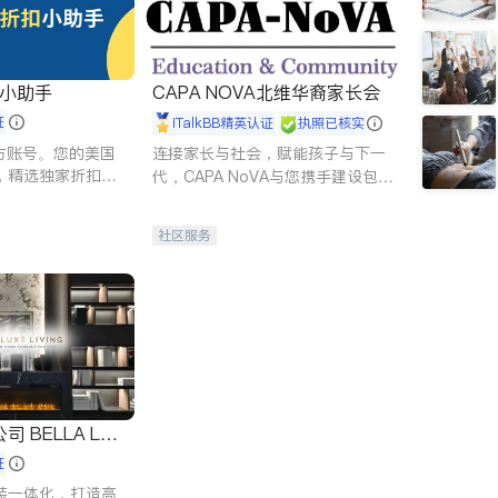
扣小助手
CAPA NOVA北维华裔家长会
证
iTalkBB精英认证
执照已核实
 官方账号。您的美国
连接家长与社会，赋能孩子与下一
，精选独家折扣、
代，CAPA NoVA与您携手建设包
讲座，第一时间享
容、公平、充满希望的社区。
。
社区服务
 LUX
证
装一体化，打造高