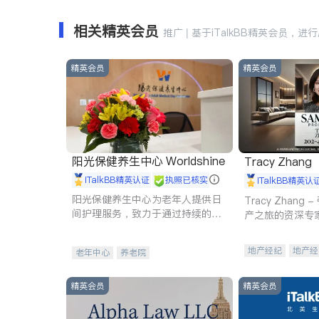
相关精英会员
推广 | 基于iTalkBB精英会员，进
精英会员
精英会员
阳光保健养生中心 Worldshine
Tracy Zhang
iTalkBB精英认证
执照已核实
iTalkBB精英认
阳光保健养生中心为老年人提供日
Tracy Zhan
间护理服务，致力于通过持续的护
产之旅的资深专
理创新来有效提升老年人的生活质
量。
地产经纪
地产经
老年中心
养老院
商业地产
商铺
精英会员
精英会员