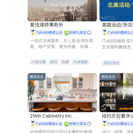
爱法律师事务所
美国活动/折
iTalkBB精英认证
执照已核实
iTalkBB精英认
一站式法律服务，华人首选.房东房
iTalkBB精英
客、地产交易、意外伤害、车祸重
生活福利播报员
伤、商业诉讼、商标注册、移民信
本地活动与专业
托、建筑合同、刑事案件全包办
受您的专属福利
人身伤害
移民
刑事
车祸理赔
活动/折扣
民事
房地产
信托/遗嘱
商业
商标注册
索赔
律师-其它
保释
精英会员
精英会员
2Win Cabinetry Inc.
纽约贝拉奢华公司 BELLA
E
iTalkBB精英认证
执照已核实
iTalkBB精英认
中华橱柜石材公司以实惠的价格提
设计、制造、安