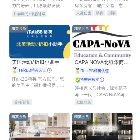
力的培养，用愿景激发孩子
房东房客、地产交易、意外
的学习潜力和动力。理念：
伤害、车祸重伤、商业诉
人身伤害
移民
刑事
升学顾问/课后辅导
拥有成长型心态是成功的基
讼、商标注册、移民信托、
车祸理赔
民事
房地产
石。
建筑合同、刑事案件全包办
信托/遗嘱
商业
商标注册
精英会员
精英会员
索赔
律师-其它
保释
美国活动/折扣小助手
CAPA NOVA北维华裔家
长会
iTalkBB精英认证
iTalkBB精英认证
iTalkBB精英 官方账号。您
执照已核实
的美国生活福利播报员，精
连接家长与社会，赋能孩子
选独家折扣、本地活动与专
与下一代，CAPA NoVA与您
业讲座，第一时间享受您的
携手建设包容、公平、充满
活动/折扣
社区服务
专属福利。
希望的社区。
精英会员
精英会员