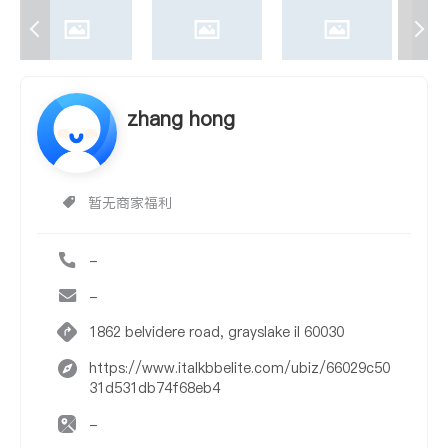
zhang hong
暂无商家福利
-
-
1862 belvidere road, grayslake il 60030
https://www.italkbbelite.com/ubiz/66029c50
31d531db74f68eb4
-