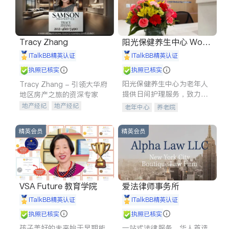
Tracy Zhang
阳光保健养生中心 World
shine
iTalkBB精英认证
iTalkBB精英认证
执照已核实
执照已核实
阳光保健养生中心为老年人
Tracy Zhang - 引领大华府
提供日间护理服务，致力于
地区房产之旅的资深专家
通过持续的护理创新来有效
地产经纪
地产经纪
老年中心
养老院
提升老年人的生活质量。
地产投资
商业地产
商铺租售
开发商建商
精英会员
精英会员
VSA Future 教育学院
爱法律师事务所
iTalkBB精英认证
iTalkBB精英认证
执照已核实
执照已核实
孩子美好的未来始于早期能
一站式法律服务，华人首选.