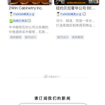
2Win Cabinetry Inc.
纽约贝拉奢华公司 BELL
A LUXE
iTalkBB精英认证
iTalkBB精英认证
设计、制造、安装一体化，
执照已核实
打造高端定制家具和商业空
中华橱柜石材公司以实惠的
间
价格提供实木橱柜，石英石
台面，多种优质不锈钢水
瓷砖橱柜
室内设计
室内设计
瓷砖橱柜
槽、水龙头与抽油烟机。品
建筑设计
卫浴洁具
卫浴洁具
地板建材
质厨房，家的选择。
室内装修
售前软装staging
室内装修
请订阅我们的新闻