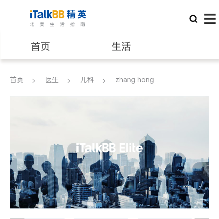
首页
生活
医生
律师
首页
医生
儿科
zhang hong
保险理财
房地产租售
建筑装修
教育
养老
非盈利组织